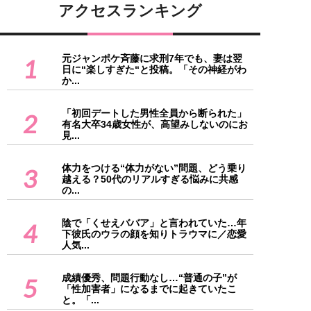
アクセスランキング
元ジャンポケ斉藤に求刑7年でも、妻は翌
1
日に“楽しすぎた“と投稿。「その神経がわ
か...
「初回デートした男性全員から断られた」
2
有名大卒34歳女性が、高望みしないのにお
見...
体力をつける“体力がない”問題、どう乗り
3
越える？50代のリアルすぎる悩みに共感
の...
陰で「くせえババア」と言われていた…年
4
下彼氏のウラの顔を知りトラウマに／恋愛
人気...
成績優秀、問題行動なし…“普通の子”が
5
「性加害者」になるまでに起きていたこ
と。「...