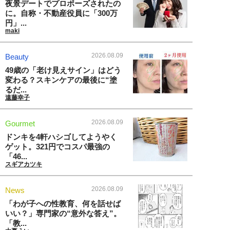
夜景デートでプロポーズされたの
に。自称・不動産役員に「300万
円」...
maki
2026.08.09
Beauty
49歳の「老け見えサイン」はどう
変わる？スキンケアの最後に“塗
るだ...
遠藤幸子
2026.08.09
Gourmet
ドンキを4軒ハシゴしてようやく
ゲット。321円でコスパ最強の
「46...
スギアカツキ
2026.08.09
News
「わが子への性教育、何を話せば
いい？」専門家の“意外な答え”。
「教...