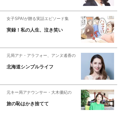
女子SPA!が贈る実話エピソード集
実録！私の人生、泣き笑い
元局アナ・アラフォー、アンヌ遙香の
北海道シンプルライフ
元キー局アナウンサー・大木優紀の
旅の恥はかき捨てて
スタイリスト角 佑宇子のファッション図
解