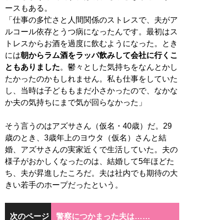
ースもある。
「仕事の多忙さと人間関係のストレスで、夫がア
ルコール依存とうつ病になったんです。最初はス
トレスからお酒を過度に飲むようになった。とき
には
朝からラム酒をラッパ飲みして会社に行くこ
ともありました
。鬱々とした気持ちをなんとかし
たかったのかもしれません。私も仕事をしていた
し、当時は子どももまだ小さかったので、なかな
か夫の気持ちにまで気が回らなかった」
そう言うのはアズサさん（仮名・40歳）だ。29
歳のとき、3歳年上のヨウタ（仮名）さんと結
婚、アズサさんの実家近くで生活していた。夫の
様子がおかしくなったのは、結婚して5年ほどた
ち、夫が昇進したころだ。夫は社内でも期待の大
きい若手のホープだったという。
次のページ
警察につかまった夫は……