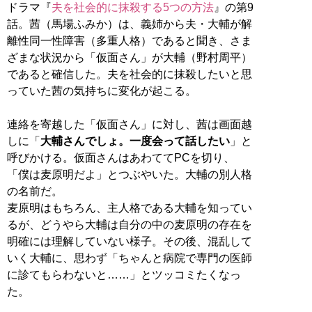
ドラマ『
夫を社会的に抹殺する5つの方法
』の第9
話。茜（馬場ふみか）は、義姉から夫・大輔が解
離性同一性障害（多重人格）であると聞き、さま
ざまな状況から「仮面さん」が大輔（野村周平）
であると確信した。夫を社会的に抹殺したいと思
っていた茜の気持ちに変化が起こる。
連絡を寄越した「仮面さん」に対し、茜は画面越
しに「
大輔さんでしょ。一度会って話したい
」と
呼びかける。仮面さんはあわててPCを切り、
「僕は麦原明だよ」とつぶやいた。大輔の別人格
の名前だ。
麦原明はもちろん、主人格である大輔を知ってい
るが、どうやら大輔は自分の中の麦原明の存在を
明確には理解していない様子。その後、混乱して
いく大輔に、思わず「ちゃんと病院で専門の医師
に診てもらわないと……」とツッコミたくなっ
た。