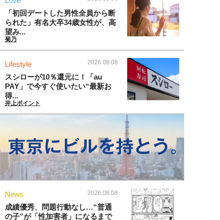
Love
「初回デートした男性全員から断
られた」有名大卒34歳女性が、高
望み...
菊乃
2026.08.08
Lifestyle
スシローが10％還元に！「au
PAY」で今すぐ使いたい“最新お
得...
井上ポイント
2026.08.08
News
成績優秀、問題行動なし…“普通
の子”が「性加害者」になるまで