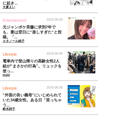
に起き...
大夏えい
2026.08.08
Entertainment
元ジャンポケ斉藤に求刑7年で
も、妻は翌日に“楽しすぎた“と投
稿。「...
エタノール純子
2026.08.08
Lifestyle
電車内で登山帰りの高齢女性2人
組が“まさかの行為”。リュックを
使っ...
maki
2026.08.08
Lifestyle
“外面の良い義母”にいじめられて
いた34歳女性。ある日「笑っちゃ
う...
鈴木詩子