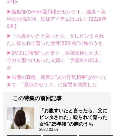
<PR>
▶編集部のiHerb愛用者がセレクト。健康・美
容のお悩み別、鉄板アイテムはコレ!【2026年
6月】
▶「お腹すいたと言ったら、父にビンタされ
た」殴られて育った女性“25年後”の胸のうち
▶DV夫に“復讐”した妻と、自殺未遂した夫。
全力で傷つけあった夫婦に「予想外の結末」
が
▶出産の直後、病室に“夫の浮気相手”がやって
きて...「最低のセリフ」に復讐を決意した
この特集の前回記事
「お腹すいたと言ったら、父に
ビンタされた」殴られて育った
女性“25年後”の胸のうち
2023.03.07