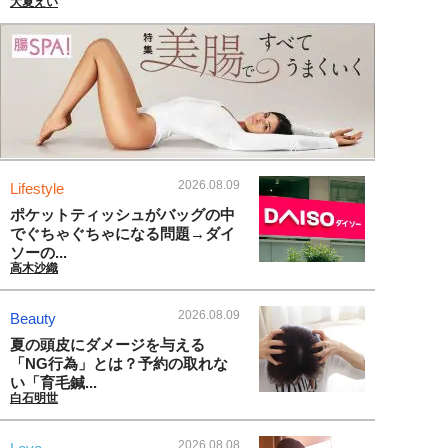
大夏えい
2026.08.09
Lifestyle
ポケットティッシュがバッグの中
でぐちゃぐちゃになる問題→ダイ
ソーの...
高木沙織
2026.08.09
Beauty
夏の頭皮にダメージを与える
「NG行為」とは？予約の取れな
い「育毛鍼...
白石明世
2026.08.08