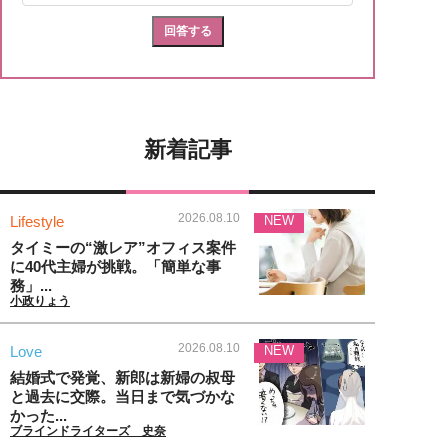
新着記事
2026.08.10
Lifestyle
NEW
タイミーの“激レア”オフィス案件
に40代主婦が挑戦。「簡単な事
務」...
小政りょう
2026.08.10
Love
NEW
結婚式で発覚、新郎は新婦の叔母
と過去に交際。当日まで気づかな
かった...
ブラインドライターズ 史奈