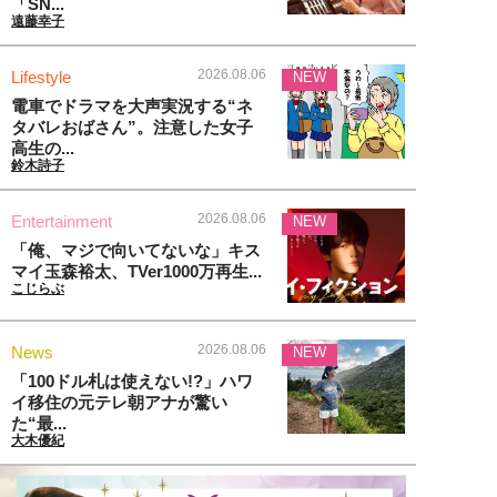
「SN...
遠藤幸子
2026.08.06
Lifestyle
NEW
電車でドラマを大声実況する“ネ
タバレおばさん”。注意した女子
高生の...
鈴木詩子
2026.08.06
Entertainment
NEW
「俺、マジで向いてないな」キス
マイ玉森裕太、TVer1000万再生...
こじらぶ
2026.08.06
News
NEW
「100ドル札は使えない!?」ハワ
イ移住の元テレ朝アナが驚い
た“最...
大木優紀