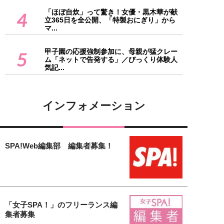
「ほぼ自炊」って驚き！女優・黒木華が献
4
立365日を全公開、「特製おにぎり」から
マ...
甲子園の応援強制参加に、母親が猛クレー
5
ム「ネットで告発する」／びっくり体験人
気記...
インフォメーション
SPA!Web編集部 編集者募集！
「女子SPA！」のフリーランス編
集者募集