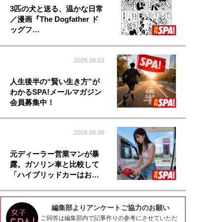
3匹の犬と送る、温かな日常
／漫画『The Dogfather ド
ッグフ…
2026.06.03
人生後半の“賢い生き方”が
わかるSPA!メールマガジン
会員募集中！
2026.06.06
元ディーラー営業マンが暴
露。ガソリン車と比較して
「ハイブリッドカーはお…