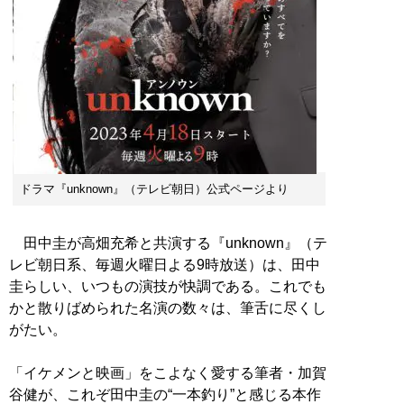
ドラマ『unknown』（テレビ朝日）公式ページより
田中圭が高畑充希と共演する『unknown』（テ
レビ朝日系、毎週火曜日よる9時放送）は、田中
圭らしい、いつもの演技が快調である。これでも
かと散りばめられた名演の数々は、筆舌に尽くし
がたい。
「イケメンと映画」をこよなく愛する筆者・加賀
谷健が、これぞ田中圭の“一本釣り”と感じる本作