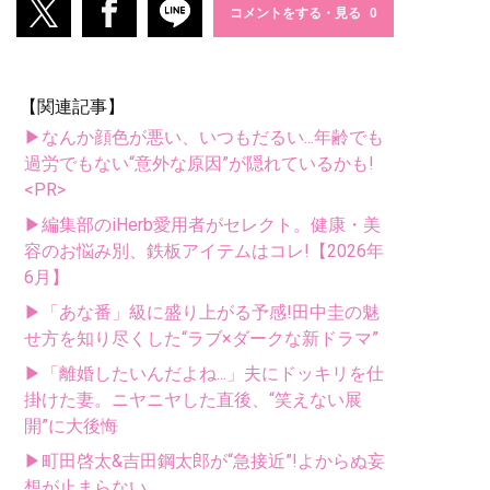
コメントをする・見る
【関連記事】
▶なんか顔色が悪い、いつもだるい...年齢でも
過労でもない“意外な原因”が隠れているかも!
<PR>
▶編集部のiHerb愛用者がセレクト。健康・美
容のお悩み別、鉄板アイテムはコレ!【2026年
6月】
▶「あな番」級に盛り上がる予感!田中圭の魅
せ方を知り尽くした“ラブ×ダークな新ドラマ”
▶「離婚したいんだよね...」夫にドッキリを仕
掛けた妻。ニヤニヤした直後、“笑えない展
開”に大後悔
▶町田啓太&吉田鋼太郎が“急接近”!よからぬ妄
想が止まらない