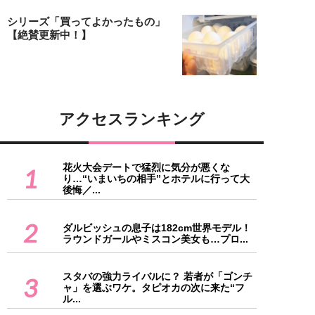
シリーズ「買ってよかったもの」
【絶賛更新中！】
アクセスランキング
花火大会デートで猛烈に気分が悪くな
1
り…“いまいちの相手”とホテルに行って大
後悔／...
2
ダルビッシュの息子は182cm世界モデル！
ラウンドガールやミスコン美女も…プロ...
スタバの強力ライバルに？ 若者が「ゴンチ
3
ャ」を選ぶワケ。タピオカの次に来た“フ
ル...