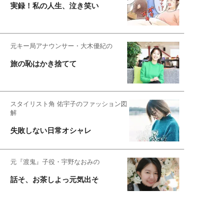
実録！私の人生、泣き笑い
元キー局アナウンサー・大木優紀の
旅の恥はかき捨てて
スタイリスト角 佑宇子のファッション図
解
失敗しない日常オシャレ
元『渡鬼』子役・宇野なおみの
話そ、お茶しよっ元気出そ
恋愛コンサル菊乃が出会った女性たち