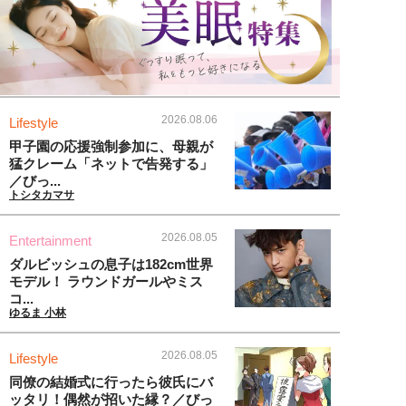
2026.08.06
Lifestyle
甲子園の応援強制参加に、母親が
猛クレーム「ネットで告発する」
／びっ...
トシタカマサ
2026.08.05
Entertainment
ダルビッシュの息子は182cm世界
モデル！ ラウンドガールやミス
コ...
ゆるま 小林
2026.08.05
Lifestyle
同僚の結婚式に行ったら彼氏にバ
ッタリ！偶然が招いた縁？／びっ