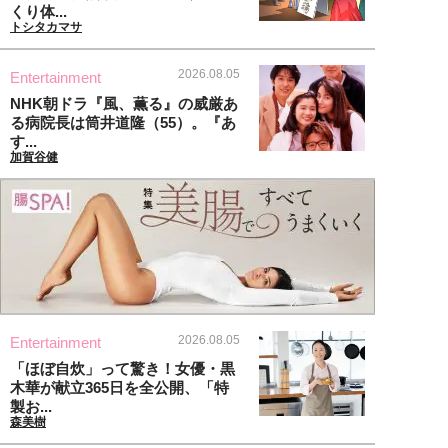
くり体...
トシタカマサ
2026.08.05
Entertainment
NHK朝ドラ『風、薫る』の威厳あ
る病院長は筒井道隆（55）。『あ
す...
加賀谷健
2026.08.05
Entertainment
「ほぼ自炊」って驚き！女優・黒
木華が献立365日を全公開、「特
製お...
森美樹