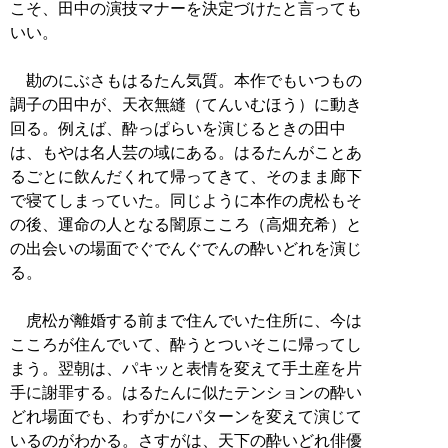
こそ、田中の演技マナーを決定づけたと言っても
いい。
勘のにぶさもはるたん気質。本作でもいつもの
調子の田中が、天衣無縫（てんいむほう）に動き
回る。例えば、酔っぱらいを演じるときの田中
は、もやは名人芸の域にある。はるたんがことあ
るごとに飲んだくれて帰ってきて、そのまま廊下
で寝てしまっていた。同じように本作の虎松もそ
の後、運命の人となる闇原こころ（高畑充希）と
の出会いの場面でぐでんぐでんの酔いどれを演じ
る。
虎松が離婚する前まで住んでいた住所に、今は
こころが住んでいて、酔うとついそこに帰ってし
まう。翌朝は、パキッと表情を変えて手土産を片
手に謝罪する。はるたんに似たテンションの酔い
どれ場面でも、わずかにパターンを変えて演じて
いるのがわかる。さすがは、天下の酔いどれ俳優