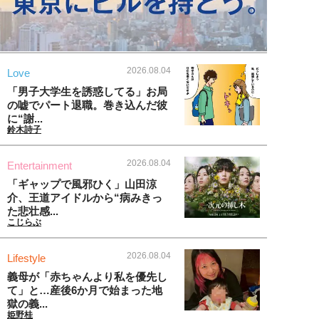
2026.08.04
Love
「男子大学生を誘惑してる」お局
の嘘でパート退職。巻き込んだ彼
に“謝...
鈴木詩子
2026.08.04
Entertainment
「ギャップで風邪ひく」山田涼
介、王道アイドルから“病みきっ
た悲壮感...
こじらぶ
2026.08.04
Lifestyle
義母が「赤ちゃんより私を優先し
て」と…産後6か月で始まった地
獄の義...
姫野桂