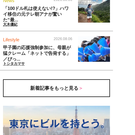
News
「100ドル札は使えない!?」ハワ
イ移住の元テレ朝アナが驚い
た“最...
大木優紀
2026.08.06
Lifestyle
甲子園の応援強制参加に、母親が
猛クレーム「ネットで告発する」
／びっ...
トシタカマサ
新着記事をもっと見る