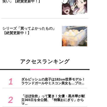
笑い」【絶賛更新中！】
シリーズ「買ってよかったもの」
【絶賛更新中！】
アクセスランキング
1
ダルビッシュの息子は182cm世界モデル！
ラウンドガールやミスコン美女も…プロ...
「ほぼ自炊」って驚き！女優・黒木華が献
2
立365日を全公開、「特製おにぎり」から
マ...