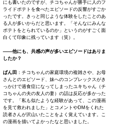
にも書いたのですが、チコちゃんが勝手に人のフ
ライドポテトを食べたエピソードの反響がすごか
ったです。きっと同じような体験をしたことのあ
る人が多いからだと思います。「そんなにみんな
ポテトをとられているのか」というのがすごく面
白くて印象に残っています（笑）。
――他にも、共感の声が多いエピソードはありま
したか？
ぱん田
：チコちゃんの家庭環境の複雑さや、お母
さんとのエピソード、妹へのコンプレックスがき
っかけで過食症になってしまったユキちゃん（チ
コちゃんの夫の友人の妻）の話は反応が多かった
です。「私も似たような経験があって、この漫画
を見て救われました」とコメントやDMをくれた
読者さんが沢山いたことをよく覚えています。こ
の漫画を描いてよかったなと思いました。