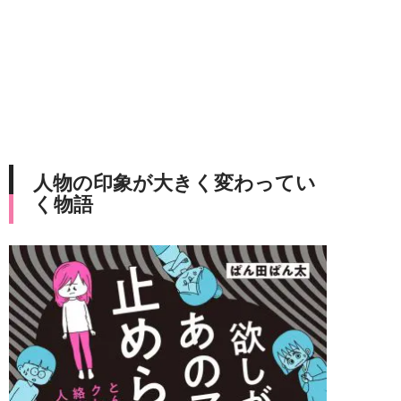
人物の印象が大きく変わってい
く物語