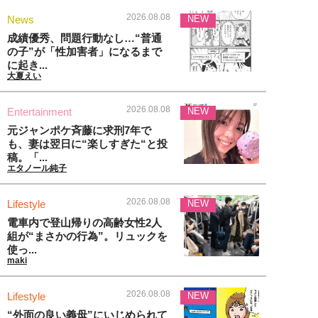
2026.08.08
News
NEW
成績優秀、問題行動なし…“普通
の子”が「性加害者」になるまで
に起き...
大夏えい
2026.08.08
Entertainment
NEW
元ジャンポケ斉藤に求刑7年で
も、妻は翌日に“楽しすぎた“と投
稿。「...
エタノール純子
2026.08.08
Lifestyle
NEW
電車内で登山帰りの高齢女性2人
組が“まさかの行為”。リュックを
使っ...
maki
2026.08.08
Lifestyle
NEW
“外面の良い義母”にいじめられて