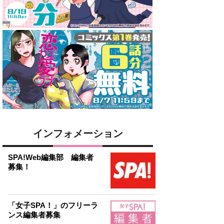
インフォメーション
SPA!Web編集部 編集者
募集！
「女子SPA！」のフリーラ
ンス編集者募集