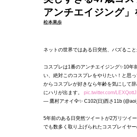
アンチエイジング」
松本果歩
ネットの世界ではある日突然、バズること
コスプレは1番のアンチエイジング✨10
い、絶対このコスプレをやりたい！と思っ
からコスプレが好きなら年齢を気にして辞
にハリが出ます。
pic.twitter.com/LEXQott
— 鷹村アオイ🦅✨ C102(日)西さ11b (@aoi_
5年前のある日突然ツイートが2万リツイ
でも数多く取り上げられたコスプレイヤー