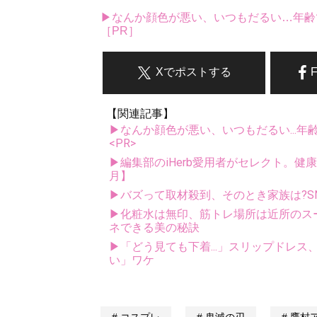
▶なんか顔色が悪い、いつもだるい…年齢
［PR］
Xでポストする
【関連記事】
▶なんか顔色が悪い、いつもだるい...年
<PR>
▶編集部のiHerb愛用者がセレクト。健
月】
▶バズって取材殺到、そのとき家族は?S
▶化粧水は無印、筋トレ場所は近所のス
ネできる美の秘訣
▶「どう見ても下着...」スリップドレ
い」ワケ