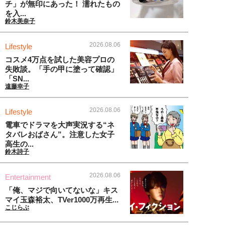
チ」が無印にあった！ 濡れたもの
を入...
鈴木美奈子
2026.08.06
Lifestyle
コスメ4万点を試した美容プロの
失敗談。「手の甲に塗って確認」
「SN...
遠藤幸子
2026.08.06
Lifestyle
電車でドラマを大声実況する“ネ
タバレおばさん”。注意した女子
高生の...
鈴木詩子
2026.08.06
Entertainment
「俺、マジで向いてないな」キス
マイ玉森裕太、TVer1000万再生...
こじらぶ