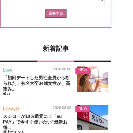
新着記事
2026.08.08
Love
NEW
「初回デートした男性全員から断
られた」有名大卒34歳女性が、高
望み...
菊乃
2026.08.08
Lifestyle
NEW
スシローが10％還元に！「au
PAY」で今すぐ使いたい“最新お
得...
井上ポイント