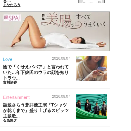
ぎ...
まなたろう
2026.08.07
Love
陰で「くせえババア」と言われて
いた…年下彼氏のウラの顔を知り
トラウ...
古川諭香
2026.08.07
Entertainment
話題さらう蒼井優主演『Tシャツ
が乾くまで』盛り上げるスピッツ
主題歌...
石黒隆之