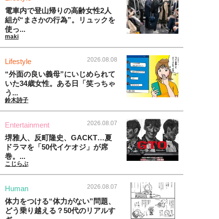
電車内で登山帰りの高齢女性2人
組が“まさかの行為”。リュックを
使っ...
maki
2026.08.08
Lifestyle
“外面の良い義母”にいじめられて
いた34歳女性。ある日「笑っちゃ
う...
鈴木詩子
2026.08.07
Entertainment
堺雅人、反町隆史、GACKT…夏
ドラマを「50代イケオジ」が席
巻。...
こじらぶ
2026.08.07
Human
体力をつける“体力がない”問題、
どう乗り越える？50代のリアルす