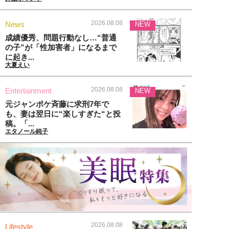
2026.08.08
News
NEW
成績優秀、問題行動なし…“普通
の子”が「性加害者」になるまで
に起き...
大夏えい
2026.08.08
Entertainment
NEW
元ジャンポケ斉藤に求刑7年で
も、妻は翌日に“楽しすぎた“と投
稿。「...
エタノール純子
2026.08.08
Lifestyle