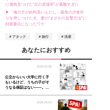
に偶然見つけた“次の居場所”が素敵すぎた
▶「俺の方が給料高いんだし」義母の夕食作
りを押しつけた夫。妻の“まさかの反撃方法”に
顔面蒼白になったワケ
アタック
旅行
洗濯
あなたにおすすめ
2026.03.08
公立からいい大学に行く子
もいるけど、うちの子がそ
うなる保証はない――。…
2026.06.03