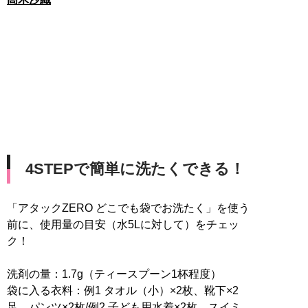
4STEPで簡単に洗たくできる！
「アタックZERO どこでも袋でお洗たく」を使う
前に、使用量の目安（水5Lに対して）をチェッ
ク！
洗剤の量：1.7g（ティースプーン1杯程度）
袋に入る衣料：例1 タオル（小）×2枚、靴下×2
足、パンツ×2枚/例2 子ども用水着×2枚、スイミ