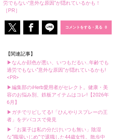
労でもない“意外な原因”が隠れているかも！
［PR］
コメントをする・見る
【関連記事】
▶なんか顔色が悪い、いつもだるい...年齢でも
過労でもない“意外な原因”が隠れているかも!
<PR>
▶編集部のiHerb愛用者がセレクト。健康・美
容のお悩み別、鉄板アイテムはコレ!【2026年
6月】
▶ガチでリピしてる!「ひんやりスプレーの王
者」をデパコスで発見
▶「お菓子は私の分だけいつも無い」陰湿
な“職場いじめ”で退職した44歳女性。散歩中