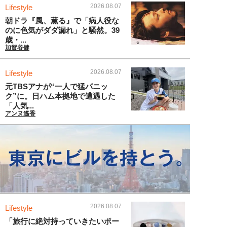
2026.08.07
Lifestyle
朝ドラ『風、薫る』で「病人役な
のに色気がダダ漏れ」と騒然。39
歳・...
加賀谷健
2026.08.07
Lifestyle
元TBSアナが“一人で猛パニッ
ク”に。日ハム本拠地で遭遇した
「人気...
アンヌ遙香
2026.08.07
Lifestyle
「旅行に絶対持っていきたいポー