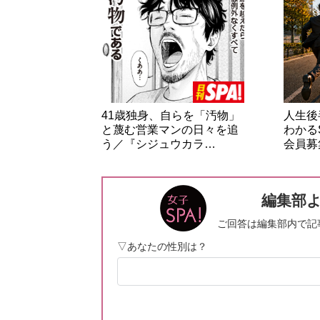
41歳独身、自らを「汚物」
人生後
と蔑む営業マンの日々を追
わかる
う／『シジュウカラ…
会員募