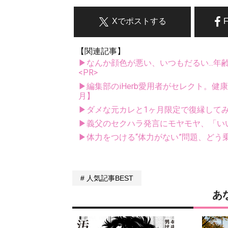
Xでポストする
【関連記事】
▶なんか顔色が悪い、いつもだるい...年
<PR>
▶編集部のiHerb愛用者がセレクト。健
月】
▶ダメな元カレと1ヶ月限定で復縁してみた
▶義父のセクハラ発言にモヤモヤ、「い
▶体力をつける“体力がない”問題、どう
人気記事BEST
あ