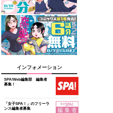
インフォメーション
SPA!Web編集部 編集者
募集！
「女子SPA！」のフリーラ
ンス編集者募集