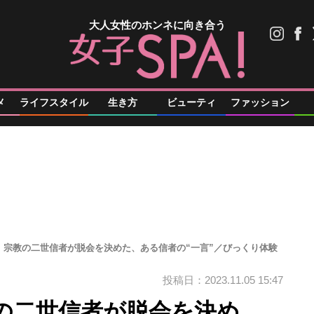
大人女性のホンネに向き合う
メ
ライフスタイル
生き方
ビューティ
ファッション
」宗教の二世信者が脱会を決めた、ある信者の“一言”／びっくり体験
投稿日：2023.11.05 15:47
の二世信者が脱会を決め