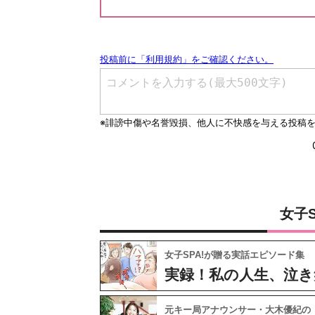
女子
女子SPA!が贈る実話エピソード集
実録！私の人生、泣き
元キー局アナウンサー・大木優紀の