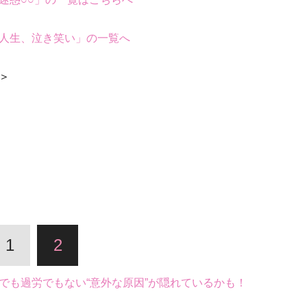
人生、泣き笑い」の一覧へ
＞
1
2
でも過労でもない“意外な原因”が隠れているかも！