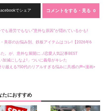
コメントをする・見る
Facebookでシェア
齢でも過労でもない“意外な原因”が隠れているかも!
康・美容のお悩み別、鉄板アイテムはコレ!【2026年6
。が、意外な展開に.../恋愛人気記事BEST
い加減にしなよ!」ついに義母がキレた
乗り越える?50代のリアルすぎる悩みに共感の声<漫画>
なたにおすすめ