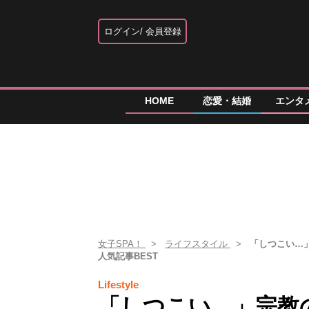
ログイン
会員登録
HOME
恋愛・結婚
エンタ
女子SPA！
ライフスタイル
「しつこい…
人気記事BEST
Lifestyle
「しつこい…」宗教