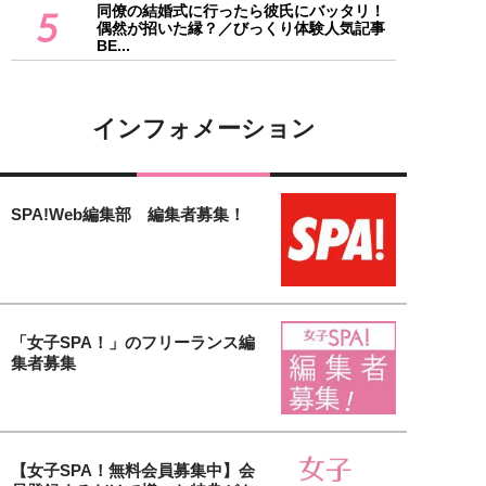
同僚の結婚式に行ったら彼氏にバッタリ！
5
偶然が招いた縁？／びっくり体験人気記事
BE...
インフォメーション
SPA!Web編集部 編集者募集！
「女子SPA！」のフリーランス編
集者募集
【女子SPA！無料会員募集中】会