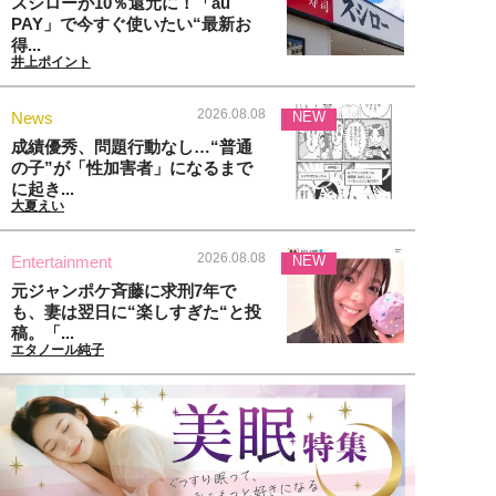
スシローが10％還元に！「au
PAY」で今すぐ使いたい“最新お
得...
井上ポイント
2026.08.08
News
NEW
成績優秀、問題行動なし…“普通
の子”が「性加害者」になるまで
に起き...
大夏えい
2026.08.08
Entertainment
NEW
元ジャンポケ斉藤に求刑7年で
も、妻は翌日に“楽しすぎた“と投
稿。「...
エタノール純子