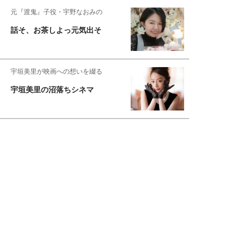
元『渡鬼』子役・宇野なおみの
話そ、お茶しよっ元気出そ
宇垣美里が映画への想いを綴る
宇垣美里の沼落ちシネマ
松本穂香が映画愛を語ります
銀幕ロンリーガール
猫バカライターがおくる
今日のにゃんこタイム