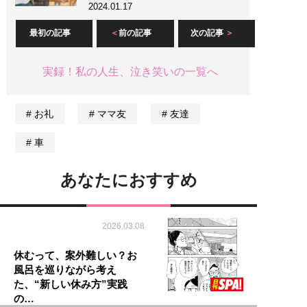
2024.01.17
最初の記事
前の記事
次の記事
実録！私の人生、泣き笑いの一覧へ
お礼
ママ友
友達
車
あなたにおすすめ
2026.03.08
休むって、案外難しい？お
風呂を巡りながら考え
た、“新しい休み方”実践
の…