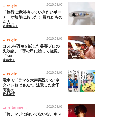
2026.08.07
Lifestyle
「旅行に絶対持っていきたいポー
チ」が無印にあった！ 濡れたもの
を入...
鈴木美奈子
2026.08.06
Lifestyle
コスメ4万点を試した美容プロの
失敗談。「手の甲に塗って確認」
「SN...
遠藤幸子
2026.08.06
Lifestyle
電車でドラマを大声実況する“ネ
タバレおばさん”。注意した女子
高生の...
鈴木詩子
2026.08.06
Entertainment
「俺、マジで向いてないな」キス