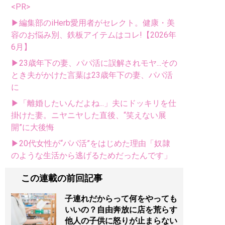
<PR>
▶編集部のiHerb愛用者がセレクト。健康・美
容のお悩み別、鉄板アイテムはコレ!【2026年
6月】
▶23歳年下の妻、パパ活に誤解されモヤ...その
とき夫がかけた言葉は23歳年下の妻、パパ活
に
▶「離婚したいんだよね...」夫にドッキリを仕
掛けた妻。ニヤニヤした直後、“笑えない展
開”に大後悔
▶20代女性が“パパ活”をはじめた理由「奴隷
のような生活から逃げるためだったんです」
この連載の前回記事
子連れだからって何をやっても
いいの？自由奔放に店を荒らす
他人の子供に怒りが止まらない