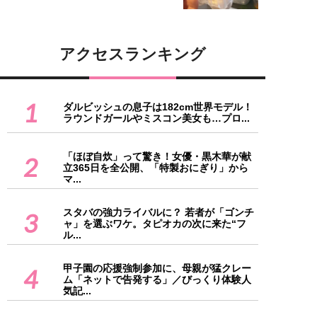
アクセスランキング
1
ダルビッシュの息子は182cm世界モデル！
ラウンドガールやミスコン美女も…プロ...
「ほぼ自炊」って驚き！女優・黒木華が献
2
立365日を全公開、「特製おにぎり」から
マ...
スタバの強力ライバルに？ 若者が「ゴンチ
3
ャ」を選ぶワケ。タピオカの次に来た“フ
ル...
甲子園の応援強制参加に、母親が猛クレー
4
ム「ネットで告発する」／びっくり体験人
気記...