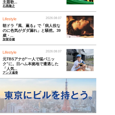
主題歌...
石黒隆之
2026.08.07
Lifestyle
朝ドラ『風、薫る』で「病人役な
のに色気がダダ漏れ」と騒然。39
歳・...
加賀谷健
2026.08.07
Lifestyle
元TBSアナが“一人で猛パニッ
ク”に。日ハム本拠地で遭遇した
「人気...
アンヌ遙香