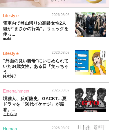
2026.08.08
Lifestyle
電車内で登山帰りの高齢女性2人
組が“まさかの行為”。リュックを
使っ...
maki
2026.08.08
Lifestyle
“外面の良い義母”にいじめられて
いた34歳女性。ある日「笑っちゃ
う...
鈴木詩子
2026.08.07
Entertainment
堺雅人、反町隆史、GACKT…夏
ドラマを「50代イケオジ」が席
巻。...
こじらぶ
2026.08.07
Human