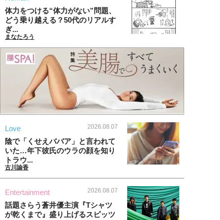
体力をつける“体力がない”問題、
どう乗り越える？50代のリアルす
ぎ...
まなたろう
2026.08.07
Love
陰で「くせえババア」と言われて
いた…年下彼氏のウラの顔を知り
トラウ...
古川諭香
2026.08.07
Entertainment
話題さらう蒼井優主演『Tシャツ
が乾くまで』盛り上げるスピッツ