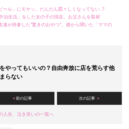
ール」にモヤッ。だんだん図々しくなってない...?
車中泊生活」をした女の子の現在。お父さんを取材
友達が持参した“驚きのおやつ”。後から聞いた「ママの
をやってもいいの？自由奔放に店を荒らす他
まらない
前の記事
次の記事
の人生、泣き笑いの一覧へ