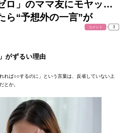
ゼロ」のママ友にモヤッ…
たら“予想外の一言”が
コメント
」がずるい理由
れば○○するのに」という言葉は、反省していない上
だとか。