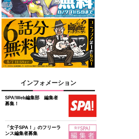
インフォメーション
SPA!Web編集部 編集者
募集！
「女子SPA！」のフリーラ
ンス編集者募集