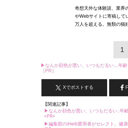
奇想天外な体験談、業界
やWebサイトに寄稿して
万人を超える。無類の猫
1
▶なんか顔色が悪い、いつもだるい…年齢
［PR］
Xでポストする
【関連記事】
▶なんか顔色が悪い、いつもだるい...年
<PR>
▶編集部のiHerb愛用者がセレクト。健