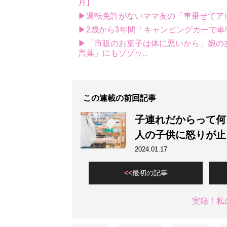
月】
▶運転免許がないママ友の「車乗せてアピ
▶2歳から3年間「キャンピングカーで
▶「市販のお菓子は体に悪いから」娘の
言葉」にもゾゾッ...
この連載の前回記事
子連れだからって何
人の子供に怒りが止
2024.01.17
最初の記事
実録！私