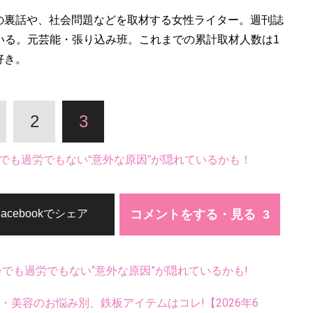
の裏話や、社会問題などを取材する女性ライター。週刊誌
いる。元芸能・張り込み班。これまでの累計取材人数は1
好き。
2
3
でも過労でもない“意外な原因”が隠れているかも！
コメントをする・見る
Facebookでシェア
齢でも過労でもない“意外な原因”が隠れているかも!
康・美容のお悩み別、鉄板アイテムはコレ!【2026年6