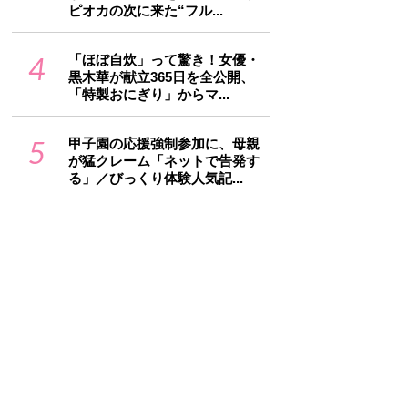
ピオカの次に来た“フル...
4
「ほぼ自炊」って驚き！女優・
黒木華が献立365日を全公開、
「特製おにぎり」からマ...
5
甲子園の応援強制参加に、母親
が猛クレーム「ネットで告発す
る」／びっくり体験人気記...