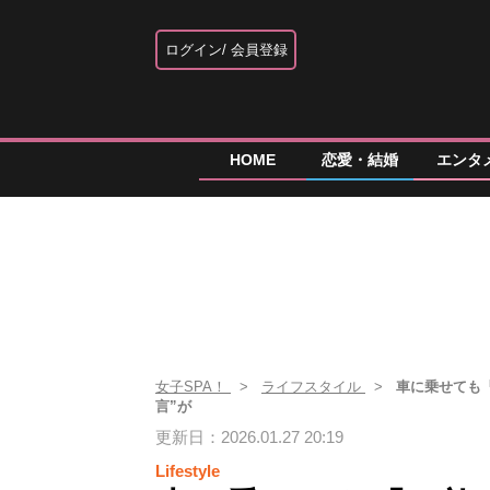
ログイン
会員登録
HOME
恋愛・結婚
エンタ
女子SPA！
ライフスタイル
車に乗せても
言”が
更新日：2026.01.27 20:19
Lifestyle