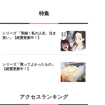
特集
シリーズ 「実録！私の人生、泣き
笑い」【絶賛更新中！】
シリーズ「買ってよかったもの」
【絶賛更新中！】
アクセスランキング