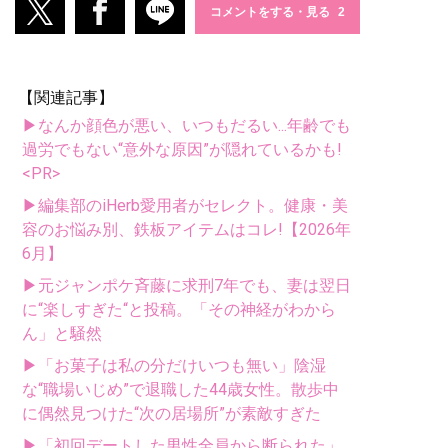
コメントをする・見る
【関連記事】
▶なんか顔色が悪い、いつもだるい...年齢でも
過労でもない“意外な原因”が隠れているかも!
<PR>
▶編集部のiHerb愛用者がセレクト。健康・美
容のお悩み別、鉄板アイテムはコレ!【2026年
6月】
▶元ジャンポケ斉藤に求刑7年でも、妻は翌日
に“楽しすぎた“と投稿。「その神経がわから
ん」と騒然
▶「お菓子は私の分だけいつも無い」陰湿
な“職場いじめ”で退職した44歳女性。散歩中
に偶然見つけた“次の居場所”が素敵すぎた
▶「初回デートした男性全員から断られた」