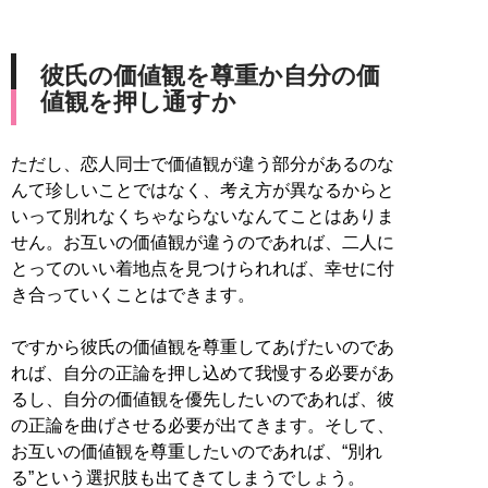
彼氏の価値観を尊重か自分の価
値観を押し通すか
ただし、恋人同士で価値観が違う部分があるのな
んて珍しいことではなく、考え方が異なるからと
いって別れなくちゃならないなんてことはありま
せん。お互いの価値観が違うのであれば、二人に
とってのいい着地点を見つけられれば、幸せに付
き合っていくことはできます。
ですから彼氏の価値観を尊重してあげたいのであ
れば、自分の正論を押し込めて我慢する必要があ
るし、自分の価値観を優先したいのであれば、彼
の正論を曲げさせる必要が出てきます。そして、
お互いの価値観を尊重したいのであれば、“別れ
る”という選択肢も出てきてしまうでしょう。