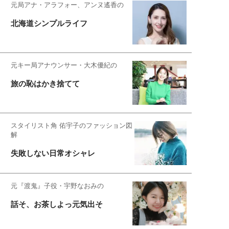
元局アナ・アラフォー、アンヌ遙香の
北海道シンプルライフ
元キー局アナウンサー・大木優紀の
旅の恥はかき捨てて
スタイリスト角 佑宇子のファッション図
解
失敗しない日常オシャレ
元『渡鬼』子役・宇野なおみの
話そ、お茶しよっ元気出そ