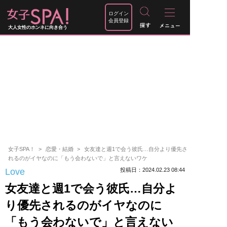
ログイン
会員登録
大人女性のホンネに向き合う
女子SPA！
恋愛・結婚
女友達と週1で会う彼氏…自分より優先さ
れるのがイヤなのに「もう会わないで」と言えないワケ
Love
投稿日：2024.02.23 08:44
女友達と週1で会う彼氏…自分よ
り優先されるのがイヤなのに
「もう会わないで」と言えない