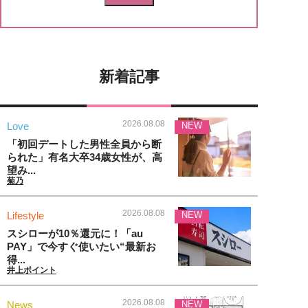
新着記事
2026.08.08
Love
NEW
「初回デートした男性全員から断
られた」有名大卒34歳女性が、高
望み...
菊乃
2026.08.08
Lifestyle
NEW
スシローが10％還元に！「au
PAY」で今すぐ使いたい“最新お
得...
井上ポイント
2026.08.08
News
NEW