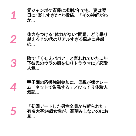
元ジャンポケ斉藤に求刑7年でも、妻は翌
1
日に“楽しすぎた“と投稿。「その神経がわ
か...
体力をつける“体力がない”問題、どう乗り
2
越える？50代のリアルすぎる悩みに共感
の...
陰で「くせえババア」と言われていた…年
3
下彼氏のウラの顔を知りトラウマに／恋愛
人気...
甲子園の応援強制参加に、母親が猛クレー
4
ム「ネットで告発する」／びっくり体験人
気記...
「初回デートした男性全員から断られた」
5
有名大卒34歳女性が、高望みしないのにお
見...