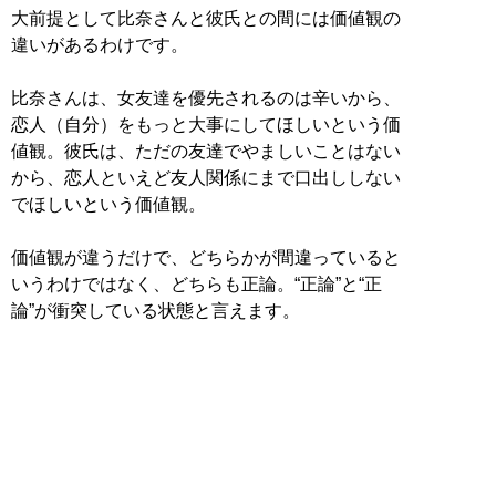
大前提として比奈さんと彼氏との間には価値観の
違いがあるわけです。
比奈さんは、女友達を優先されるのは辛いから、
恋人（自分）をもっと大事にしてほしいという価
値観。彼氏は、ただの友達でやましいことはない
から、恋人といえど友人関係にまで口出ししない
でほしいという価値観。
価値観が違うだけで、どちらかが間違っていると
いうわけではなく、どちらも正論。“正論”と“正
論”が衝突している状態と言えます。