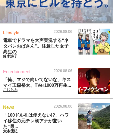
2026.08.06
Lifestyle
電車でドラマを大声実況する“ネ
タバレおばさん”。注意した女子
高生の...
鈴木詩子
2026.08.06
Entertainment
「俺、マジで向いてないな」キス
マイ玉森裕太、TVer1000万再生...
こじらぶ
2026.08.06
News
「100ドル札は使えない!?」ハワ
イ移住の元テレ朝アナが驚い
た“最...
大木優紀