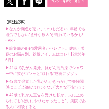
コメントをする・見る
【関連記事】
▶なんか顔色が悪い、いつもだるい...年齢でも
過労でもない“意外な原因”が隠れているかも!
<PR>
▶編集部のiHerb愛用者がセレクト。健康・美
容のお悩み別、鉄板アイテムはコレ!【2026年
6月】
▶42歳で乳がん発覚。抗がん剤治療でシャワ
ー中に髪がゴソッと“取れる”感覚にゾゾッ
▶42歳で発覚した乳がんがきっかけで夫婦関
係にヒビ...治療だけじゃない“大きな不安”とは
▶42歳で乳がん宣告を受けた私が、夫に止め
られても“絶対にやりたかったこと”。病院であ
る人に相談すると