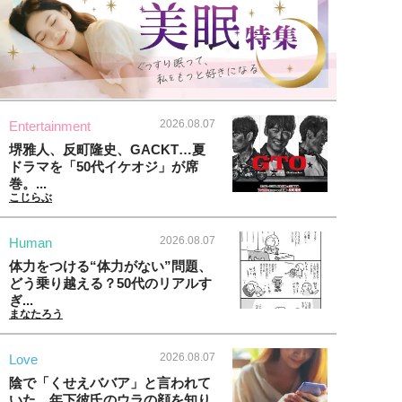
2026.08.07
Entertainment
堺雅人、反町隆史、GACKT…夏
ドラマを「50代イケオジ」が席
巻。...
こじらぶ
2026.08.07
Human
体力をつける“体力がない”問題、
どう乗り越える？50代のリアルす
ぎ...
まなたろう
2026.08.07
Love
陰で「くせえババア」と言われて
いた…年下彼氏のウラの顔を知り