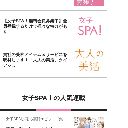
【女子SPA！無料会員募集中】会
員登録するだけで様々な特典がも
り...
貴社の美容アイテム＆サービスを
取材します！「大人の美活」タイ
アッ...
女子SPA！の人気連載
女子SPA!が贈る実話エピソード集