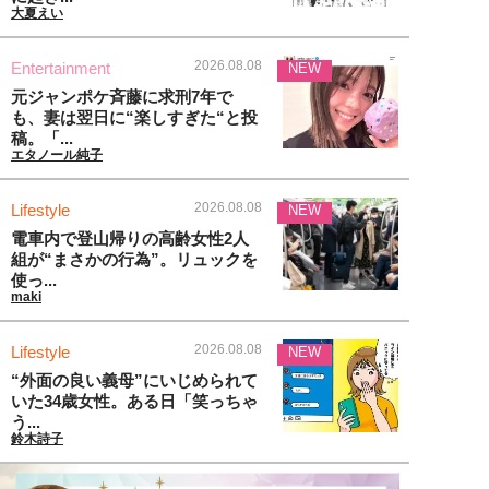
大夏えい
2026.08.08
Entertainment
NEW
元ジャンポケ斉藤に求刑7年で
も、妻は翌日に“楽しすぎた“と投
稿。「...
エタノール純子
2026.08.08
Lifestyle
NEW
電車内で登山帰りの高齢女性2人
組が“まさかの行為”。リュックを
使っ...
maki
2026.08.08
Lifestyle
NEW
“外面の良い義母”にいじめられて
いた34歳女性。ある日「笑っちゃ
う...
鈴木詩子