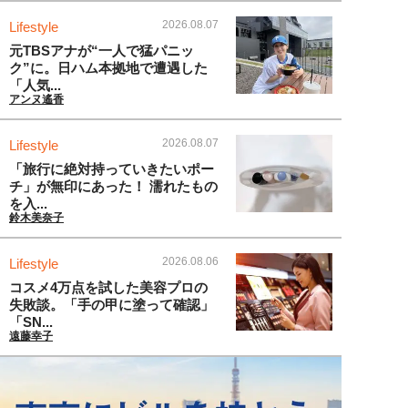
2026.08.07
Lifestyle
元TBSアナが“一人で猛パニッ
ク”に。日ハム本拠地で遭遇した
「人気...
アンヌ遙香
2026.08.07
Lifestyle
「旅行に絶対持っていきたいポー
チ」が無印にあった！ 濡れたもの
を入...
鈴木美奈子
2026.08.06
Lifestyle
コスメ4万点を試した美容プロの
失敗談。「手の甲に塗って確認」
「SN...
遠藤幸子