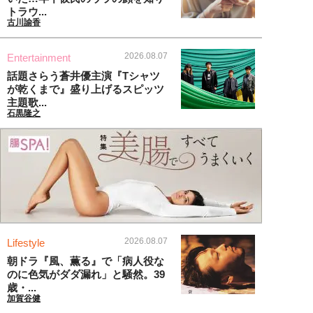
トラウ...
古川諭香
2026.08.07
Entertainment
話題さらう蒼井優主演『Tシャツ
が乾くまで』盛り上げるスピッツ
主題歌...
石黒隆之
2026.08.07
Lifestyle
朝ドラ『風、薫る』で「病人役な
のに色気がダダ漏れ」と騒然。39
歳・...
加賀谷健