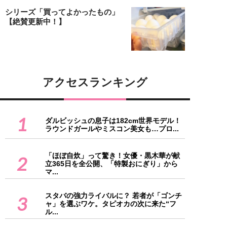
シリーズ「買ってよかったもの」
【絶賛更新中！】
アクセスランキング
1
ダルビッシュの息子は182cm世界モデル！
ラウンドガールやミスコン美女も…プロ...
「ほぼ自炊」って驚き！女優・黒木華が献
2
立365日を全公開、「特製おにぎり」から
マ...
スタバの強力ライバルに？ 若者が「ゴンチ
3
ャ」を選ぶワケ。タピオカの次に来た“フ
ル...