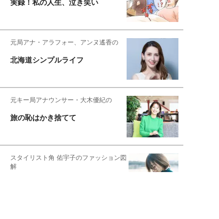
実録！私の人生、泣き笑い
元局アナ・アラフォー、アンヌ遙香の
北海道シンプルライフ
元キー局アナウンサー・大木優紀の
旅の恥はかき捨てて
スタイリスト角 佑宇子のファッション図
解
失敗しない日常オシャレ
元『渡鬼』子役・宇野なおみの