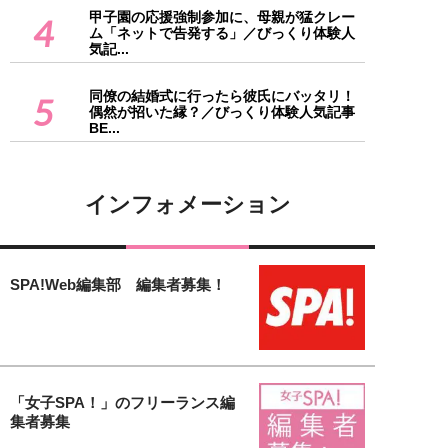
甲子園の応援強制参加に、母親が猛クレー
4
ム「ネットで告発する」／びっくり体験人
気記...
同僚の結婚式に行ったら彼氏にバッタリ！
5
偶然が招いた縁？／びっくり体験人気記事
BE...
インフォメーション
SPA!Web編集部 編集者募集！
「女子SPA！」のフリーランス編
集者募集