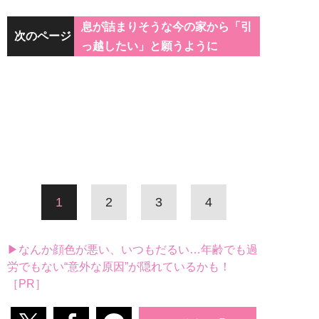
息が詰まりそうな今の家から「引
次のページ
っ越したい」と願うように
1
2
3
4
▶なんか顔色が悪い、いつもだるい…年齢でも過
労でもない“意外な原因”が隠れているかも！
［PR］