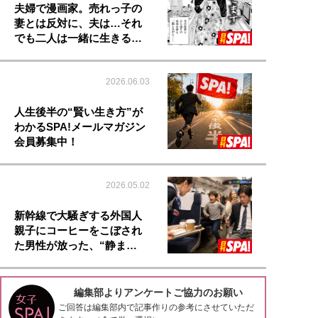
夫婦で漫画家。売れっ子の
妻とは反対に、夫は…それ
でも二人は一緒に生きる…
2026.06.03
人生後半の“賢い生き方”が
わかるSPA!メールマガジン
会員募集中！
2026.05.02
新幹線で大騒ぎする外国人
親子にコーヒーをこぼされ
た男性が放った、“静ま…