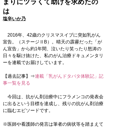
まりにツラくて助けを求めたの
は
塩辛いか乃
2016年、42歳のクリスマスイブに突如乳がん
宣告。（ステージⅡB）。晴天の霹靂だった「が
ん宣告」から約1年間、泣いたり笑ったり怒涛の
日々を駆け抜けた、私のがん治療ドキュメンタリ
ーを連載でお届けしています。
【過去記事】⇒
連載「乳がんドタバタ体験記」記
事一覧を見る
今回は、抗がん剤治療中にフラメンコの発表会
に出るという目標を達成し、残りの抗がん剤治療
に臨むエピソードです。
※医師や看護師の発言は筆者の病状等を踏まえて