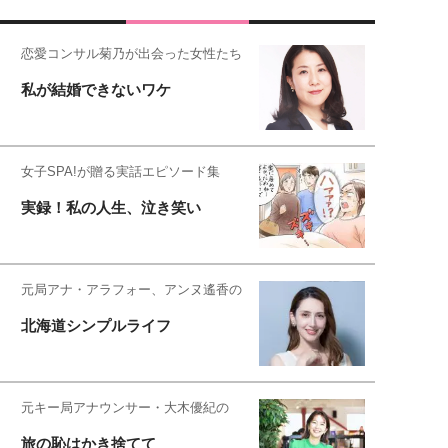
恋愛コンサル菊乃が出会った女性たち
私が結婚できないワケ
女子SPA!が贈る実話エピソード集
実録！私の人生、泣き笑い
元局アナ・アラフォー、アンヌ遙香の
北海道シンプルライフ
元キー局アナウンサー・大木優紀の
旅の恥はかき捨てて