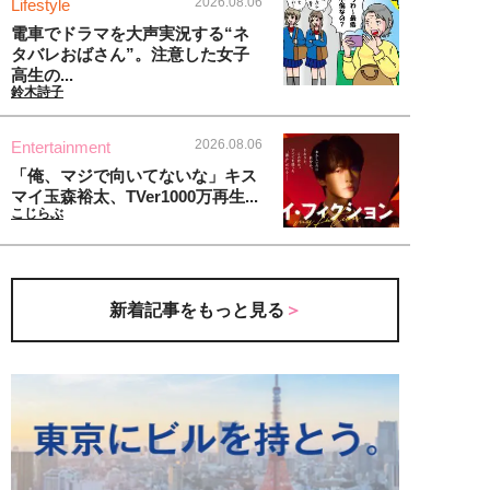
2026.08.06
Lifestyle
電車でドラマを大声実況する“ネ
タバレおばさん”。注意した女子
高生の...
鈴木詩子
2026.08.06
Entertainment
「俺、マジで向いてないな」キス
マイ玉森裕太、TVer1000万再生...
こじらぶ
新着記事をもっと見る