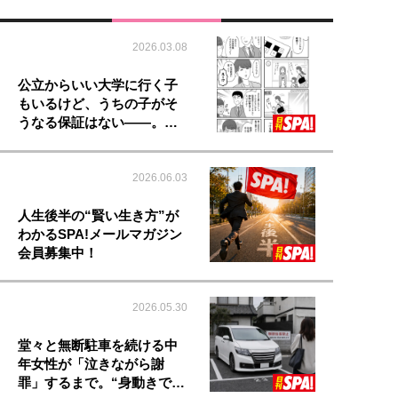
2026.03.08
公立からいい大学に行く子
もいるけど、うちの子がそ
うなる保証はない――。…
2026.06.03
人生後半の“賢い生き方”が
わかるSPA!メールマガジン
会員募集中！
2026.05.30
堂々と無断駐車を続ける中
年女性が「泣きながら謝
罪」するまで。“身動きで…