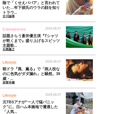
陰で「くせえババア」と言われて
いた…年下彼氏のウラの顔を知り
トラウ...
古川諭香
2026.08.07
Entertainment
話題さらう蒼井優主演『Tシャツ
が乾くまで』盛り上げるスピッツ
主題歌...
石黒隆之
2026.08.07
Lifestyle
朝ドラ『風、薫る』で「病人役な
のに色気がダダ漏れ」と騒然。39
歳・...
加賀谷健
2026.08.07
Lifestyle
元TBSアナが“一人で猛パニッ
ク”に。日ハム本拠地で遭遇した
「人気...