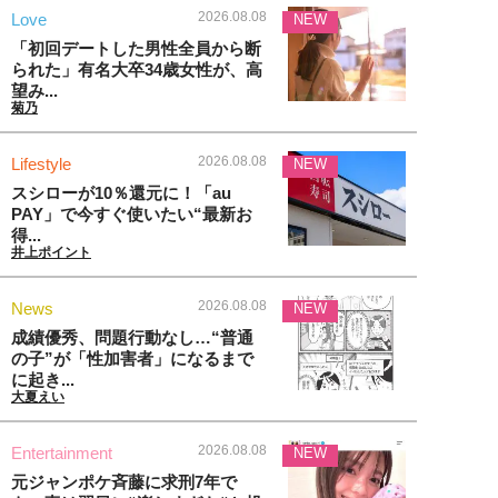
2026.08.08
Love
NEW
「初回デートした男性全員から断
られた」有名大卒34歳女性が、高
望み...
菊乃
2026.08.08
Lifestyle
NEW
スシローが10％還元に！「au
PAY」で今すぐ使いたい“最新お
得...
井上ポイント
2026.08.08
News
NEW
成績優秀、問題行動なし…“普通
の子”が「性加害者」になるまで
に起き...
大夏えい
2026.08.08
Entertainment
NEW
元ジャンポケ斉藤に求刑7年で