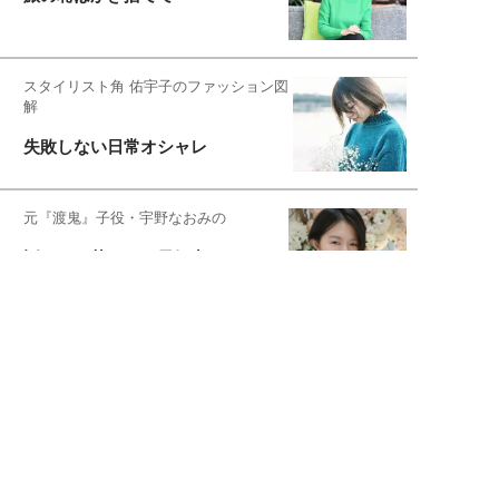
スタイリスト角 佑宇子のファッション図
解
失敗しない日常オシャレ
元『渡鬼』子役・宇野なおみの
話そ、お茶しよっ元気出そ
宇垣美里が映画への想いを綴る
宇垣美里の沼落ちシネマ
松本穂香が映画愛を語ります