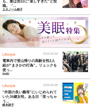
も、妻は翌日に“楽しすぎた“と投
稿。「...
エタノール純子
2026.08.08
Lifestyle
電車内で登山帰りの高齢女性2人
組が“まさかの行為”。リュックを
使っ...
maki
2026.08.08
Lifestyle
“外面の良い義母”にいじめられて
いた34歳女性。ある日「笑っちゃ
う...
鈴木詩子