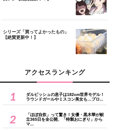
シリーズ「買ってよかったもの」
【絶賛更新中！】
アクセスランキング
1
ダルビッシュの息子は182cm世界モデル！
ラウンドガールやミスコン美女も…プロ...
「ほぼ自炊」って驚き！女優・黒木華が献
2
立365日を全公開、「特製おにぎり」から
マ...