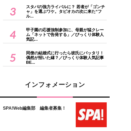
スタバの強力ライバルに？ 若者が「ゴンチ
3
ャ」を選ぶワケ。タピオカの次に来た“フ
ル...
甲子園の応援強制参加に、母親が猛クレー
4
ム「ネットで告発する」／びっくり体験人
気記...
同僚の結婚式に行ったら彼氏にバッタリ！
5
偶然が招いた縁？／びっくり体験人気記事
BE...
インフォメーション
SPA!Web編集部 編集者募集！