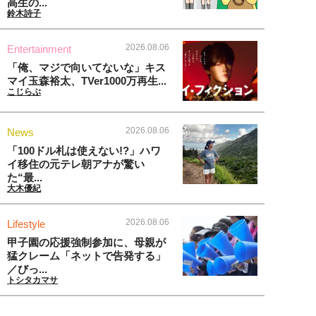
高生の...
鈴木詩子
2026.08.06
Entertainment
「俺、マジで向いてないな」キス
マイ玉森裕太、TVer1000万再生...
こじらぶ
2026.08.06
News
「100ドル札は使えない!?」ハワ
イ移住の元テレ朝アナが驚い
た“最...
大木優紀
2026.08.06
Lifestyle
甲子園の応援強制参加に、母親が
猛クレーム「ネットで告発する」
／びっ...
トシタカマサ