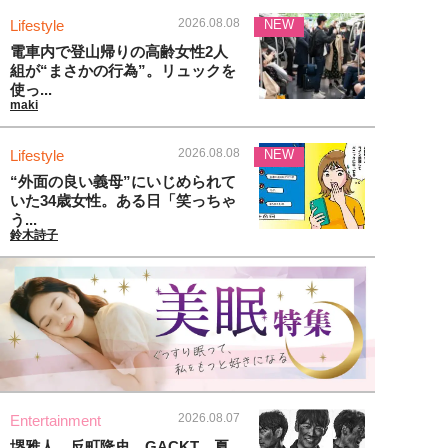
2026.08.08
Lifestyle
NEW
電車内で登山帰りの高齢女性2人
組が“まさかの行為”。リュックを
使っ...
maki
2026.08.08
Lifestyle
NEW
“外面の良い義母”にいじめられて
いた34歳女性。ある日「笑っちゃ
う...
鈴木詩子
2026.08.07
Entertainment
堺雅人、反町隆史、GACKT…夏