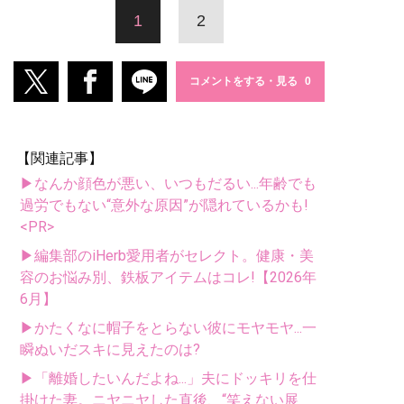
1
2
コメントをする・見る
【関連記事】
▶なんか顔色が悪い、いつもだるい...年齢でも
過労でもない“意外な原因”が隠れているかも!
<PR>
▶編集部のiHerb愛用者がセレクト。健康・美
容のお悩み別、鉄板アイテムはコレ!【2026年
6月】
▶かたくなに帽子をとらない彼にモヤモヤ...一
瞬ぬいだスキに見えたのは?
▶「離婚したいんだよね...」夫にドッキリを仕
掛けた妻。ニヤニヤした直後、“笑えない展