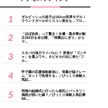
1
ダルビッシュの息子は182cm世界モデル！
ラウンドガールやミスコン美女も…プロ...
「ほぼ自炊」って驚き！女優・黒木華が献
2
立365日を全公開、「特製おにぎり」から
マ...
スタバの強力ライバルに？ 若者が「ゴンチ
3
ャ」を選ぶワケ。タピオカの次に来た“フ
ル...
甲子園の応援強制参加に、母親が猛クレー
4
ム「ネットで告発する」／びっくり体験人
気記...
同僚の結婚式に行ったら彼氏にバッタリ！
5
偶然が招いた縁？／びっくり体験人気記事
BE...