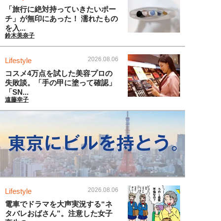
「旅行に絶対持っていきたいポー
チ」が無印にあった！ 濡れたもの
を入...
鈴木美奈子
2026.08.06
Lifestyle
コスメ4万点を試した美容プロの
失敗談。「手の甲に塗って確認」
「SN...
遠藤幸子
2026.08.06
Lifestyle
電車でドラマを大声実況する“ネ
タバレおばさん”。注意した女子