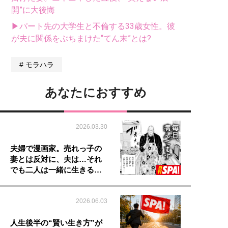
開”に大後悔
▶パート先の大学生と不倫する33歳女性。彼
が夫に関係をぶちまけた“てん末”とは?
モラハラ
あなたにおすすめ
2026.03.30
夫婦で漫画家。売れっ子の
妻とは反対に、夫は…それ
でも二人は一緒に生きる…
2026.06.03
人生後半の“賢い生き方”が