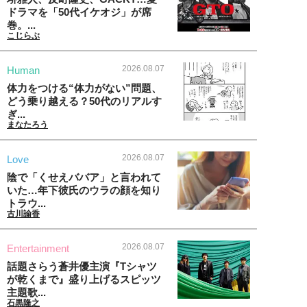
ドラマを「50代イケオジ」が席
巻。...
こじらぶ
2026.08.07
Human
体力をつける“体力がない”問題、
どう乗り越える？50代のリアルす
ぎ...
まなたろう
2026.08.07
Love
陰で「くせえババア」と言われて
いた…年下彼氏のウラの顔を知り
トラウ...
古川諭香
2026.08.07
Entertainment
話題さらう蒼井優主演『Tシャツ
が乾くまで』盛り上げるスピッツ
主題歌...
石黒隆之