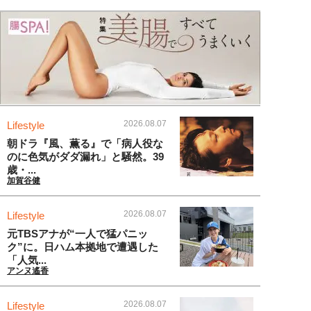
2026.08.07
Lifestyle
朝ドラ『風、薫る』で「病人役な
のに色気がダダ漏れ」と騒然。39
歳・...
加賀谷健
2026.08.07
Lifestyle
元TBSアナが“一人で猛パニッ
ク”に。日ハム本拠地で遭遇した
「人気...
アンヌ遙香
2026.08.07
Lifestyle