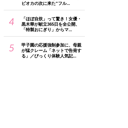
ピオカの次に来た“フル...
4
「ほぼ自炊」って驚き！女優・
黒木華が献立365日を全公開、
「特製おにぎり」からマ...
5
甲子園の応援強制参加に、母親
が猛クレーム「ネットで告発す
る」／びっくり体験人気記...