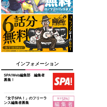
インフォメーション
SPA!Web編集部 編集者
募集！
「女子SPA！」のフリーラ
ンス編集者募集