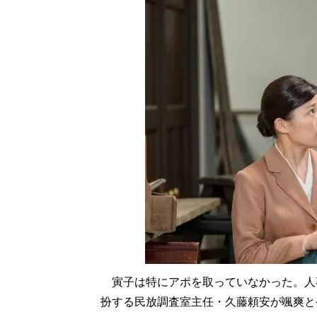
寅子は特にアポを取っていなかった。人
扮する民放調査室主任・久藤頼安が颯爽と