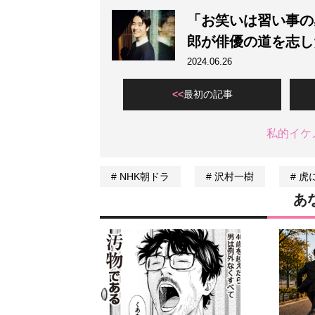
「お笑いは習い事の
郎が俳優の道を志し
2024.06.26
最初の記事
私的イケ
NHK朝ドラ
沢村一樹
虎
あ