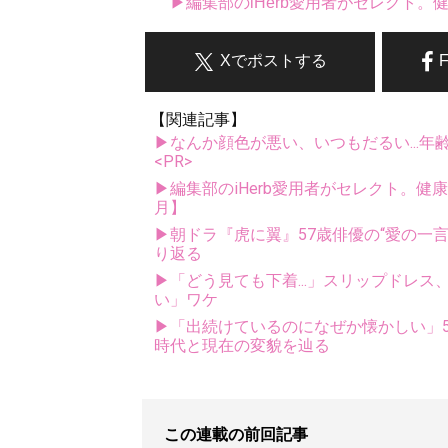
▶編集部のiHerb愛用者がセレクト
Xでポストする
【関連記事】
▶なんか顔色が悪い、いつもだるい...年
<PR>
▶編集部のiHerb愛用者がセレクト。健
月】
▶朝ドラ『虎に翼』57歳俳優の“愛の一言
り返る
▶「どう見ても下着...」スリップドレ
い」ワケ
▶「出続けているのになぜか懐かしい」5
時代と現在の変貌を辿る
この連載の前回記事