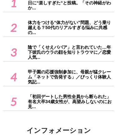
1
日に“楽しすぎた“と投稿。「その神経がわ
か...
体力をつける“体力がない”問題、どう乗り
2
越える？50代のリアルすぎる悩みに共感
の...
陰で「くせえババア」と言われていた…年
3
下彼氏のウラの顔を知りトラウマに／恋愛
人気...
甲子園の応援強制参加に、母親が猛クレー
4
ム「ネットで告発する」／びっくり体験人
気記...
「初回デートした男性全員から断られた」
5
有名大卒34歳女性が、高望みしないのにお
見...
インフォメーション