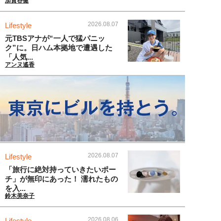
加賀谷健
2026.08.07
Lifestyle
元TBSアナが“一人で猛パニッ
ク”に。日ハム本拠地で遭遇した
「人気...
アンヌ遙香
2026.08.07
Lifestyle
「旅行に絶対持っていきたいポー
チ」が無印にあった！ 濡れたもの
を入...
鈴木美奈子
2026.08.06
Lifestyle