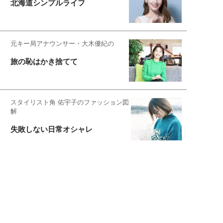
北海道シンプルライフ
元キー局アナウンサー・大木優紀の
旅の恥はかき捨てて
スタイリスト角 佑宇子のファッション図
解
失敗しない日常オシャレ
元『渡鬼』子役・宇野なおみの
話そ、お茶しよっ元気出そ
宇垣美里が映画への想いを綴る