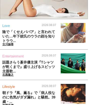
2026.08.07
Love
陰で「くせえババア」と言われて
いた…年下彼氏のウラの顔を知り
トラウ...
古川諭香
2026.08.07
Entertainment
話題さらう蒼井優主演『Tシャツ
が乾くまで』盛り上げるスピッツ
主題歌...
石黒隆之
2026.08.07
Lifestyle
朝ドラ『風、薫る』で「病人役な
のに色気がダダ漏れ」と騒然。39
歳・...