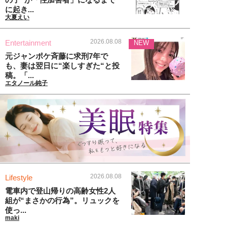
に起き...
大夏えい
2026.08.08
Entertainment
NEW
元ジャンポケ斉藤に求刑7年で
も、妻は翌日に“楽しすぎた“と投
稿。「...
エタノール純子
2026.08.08
Lifestyle
電車内で登山帰りの高齢女性2人
組が“まさかの行為”。リュックを
使っ...
maki