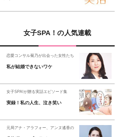
女子SPA！の人気連載
恋愛コンサル菊乃が出会った女性たち
私が結婚できないワケ
女子SPA!が贈る実話エピソード集
実録！私の人生、泣き笑い
元局アナ・アラフォー、アンヌ遙香の