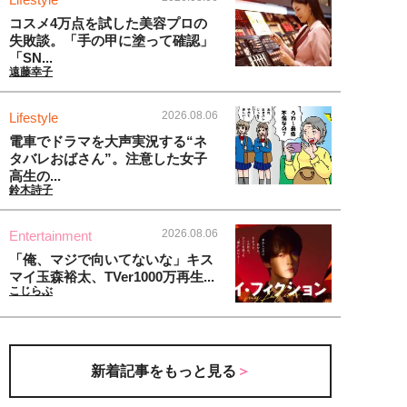
コスメ4万点を試した美容プロの
失敗談。「手の甲に塗って確認」
「SN...
遠藤幸子
2026.08.06
Lifestyle
電車でドラマを大声実況する“ネ
タバレおばさん”。注意した女子
高生の...
鈴木詩子
2026.08.06
Entertainment
「俺、マジで向いてないな」キス
マイ玉森裕太、TVer1000万再生...
こじらぶ
新着記事をもっと見る