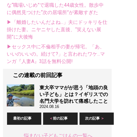
な“職場いじめ”で退職した44歳女性。散歩中
に偶然見つけた“次の居場所”が素敵すぎた
▶「離婚したいんだよね...」夫にドッキリを仕
掛けた妻。ニヤニヤした直後、“笑えない展
開”に大後悔
▶セックス中に不倫相手の妻が帰宅。「あ、
いいのいいの。続けて?」と言われたワケ...マ
ンガ『人妻A』3話を無料公開!
この連載の前回記事
東大卒ママがが思う「地頭の良
い子ども」とは？イギリスでの
名門大学を訪れて痛感したこと
2024.08.16
最初の記事
前の記事
次の記事
悩まない子どもごはんの一覧へ