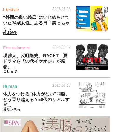
2026.08.08
Lifestyle
“外面の良い義母”にいじめられて
いた34歳女性。ある日「笑っちゃ
う...
鈴木詩子
2026.08.07
Entertainment
堺雅人、反町隆史、GACKT…夏
ドラマを「50代イケオジ」が席
巻。...
こじらぶ
2026.08.07
Human
体力をつける“体力がない”問題、
どう乗り越える？50代のリアルす
ぎ...
まなたろう