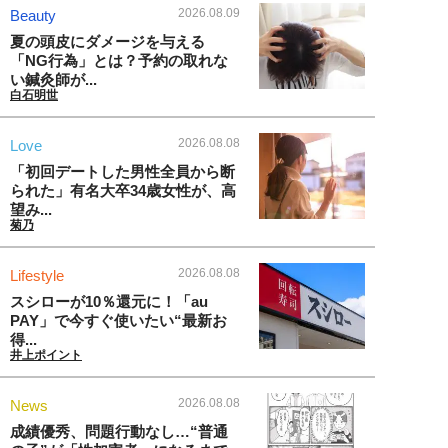
2026.08.09
Beauty
夏の頭皮にダメージを与える
「NG行為」とは？予約の取れな
い鍼灸師が...
白石明世
2026.08.08
Love
「初回デートした男性全員から断
られた」有名大卒34歳女性が、高
望み...
菊乃
2026.08.08
Lifestyle
スシローが10％還元に！「au
PAY」で今すぐ使いたい“最新お
得...
井上ポイント
2026.08.08
News
成績優秀、問題行動なし…“普通