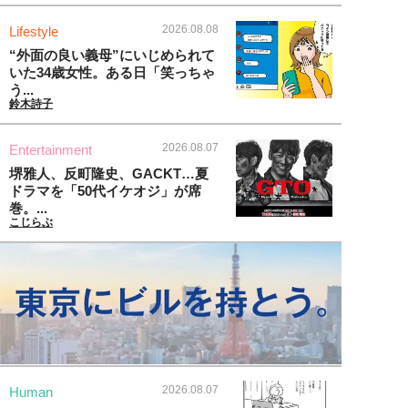
2026.08.08
Lifestyle
“外面の良い義母”にいじめられて
いた34歳女性。ある日「笑っちゃ
う...
鈴木詩子
2026.08.07
Entertainment
堺雅人、反町隆史、GACKT…夏
ドラマを「50代イケオジ」が席
巻。...
こじらぶ
2026.08.07
Human