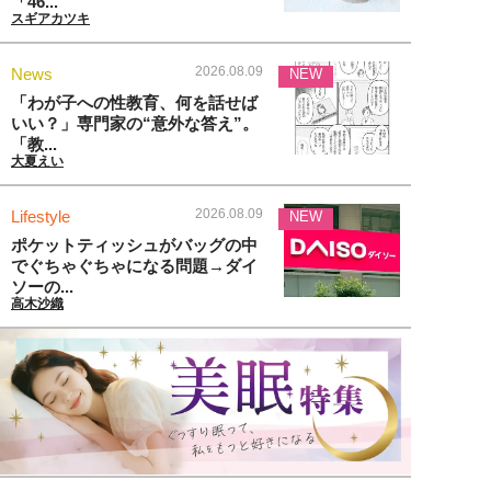
「46...
スギアカツキ
2026.08.09
News
NEW
「わが子への性教育、何を話せば
いい？」専門家の“意外な答え”。
「教...
大夏えい
2026.08.09
Lifestyle
NEW
ポケットティッシュがバッグの中
でぐちゃぐちゃになる問題→ダイ
ソーの...
高木沙織