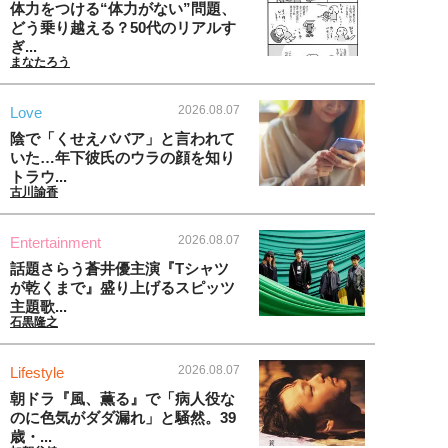
体力をつける“体力がない”問題、
どう乗り越える？50代のリアルす
ぎ...
まなたろう
2026.08.07
Love
陰で「くせえババア」と言われて
いた…年下彼氏のウラの顔を知り
トラウ...
古川諭香
2026.08.07
Entertainment
話題さらう蒼井優主演『Tシャツ
が乾くまで』盛り上げるスピッツ
主題歌...
石黒隆之
2026.08.07
Lifestyle
朝ドラ『風、薫る』で「病人役な
のに色気がダダ漏れ」と騒然。39
歳・...