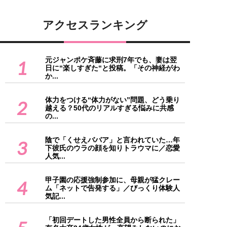
アクセスランキング
元ジャンポケ斉藤に求刑7年でも、妻は翌
1
日に“楽しすぎた“と投稿。「その神経がわ
か...
体力をつける“体力がない”問題、どう乗り
2
越える？50代のリアルすぎる悩みに共感
の...
陰で「くせえババア」と言われていた…年
3
下彼氏のウラの顔を知りトラウマに／恋愛
人気...
甲子園の応援強制参加に、母親が猛クレー
4
ム「ネットで告発する」／びっくり体験人
気記...
「初回デートした男性全員から断られた」