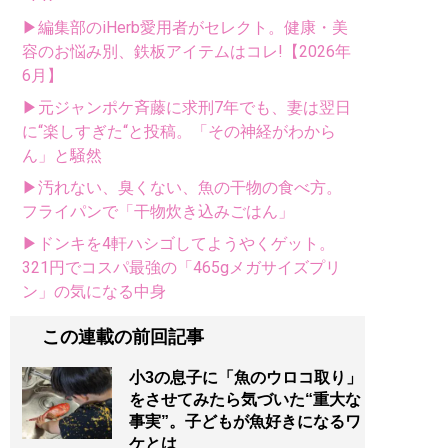
▶編集部のiHerb愛用者がセレクト。健康・美
容のお悩み別、鉄板アイテムはコレ!【2026年
6月】
▶元ジャンポケ斉藤に求刑7年でも、妻は翌日
に“楽しすぎた“と投稿。「その神経がわから
ん」と騒然
▶汚れない、臭くない、魚の干物の食べ方。
フライパンで「干物炊き込みごはん」
▶ドンキを4軒ハシゴしてようやくゲット。
321円でコスパ最強の「465gメガサイズプリ
ン」の気になる中身
この連載の前回記事
小3の息子に「魚のウロコ取り」
をさせてみたら気づいた“重大な
事実”。子どもが魚好きになるワ
ケとは