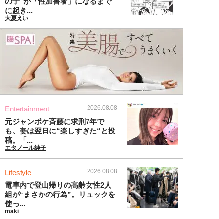
の子”が「性加害者」になるまで
に起き...
大夏えい
2026.08.08
Entertainment
元ジャンポケ斉藤に求刑7年で
も、妻は翌日に“楽しすぎた“と投
稿。「...
エタノール純子
2026.08.08
Lifestyle
電車内で登山帰りの高齢女性2人
組が“まさかの行為”。リュックを
使っ...
maki