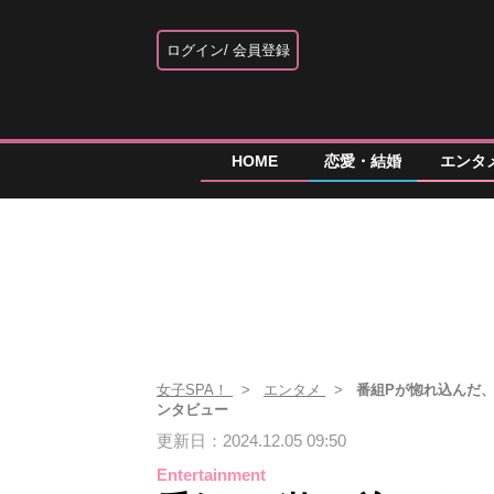
ログイン
会員登録
HOME
恋愛・結婚
エンタ
女子SPA！
エンタメ
番組Pが惚れ込んだ
ンタビュー
更新日：2024.12.05 09:50
Entertainment