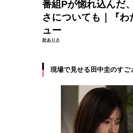
番組Pが惚れ込んだ
さについても｜『わ
ュー
於ありさ
現場で見せる田中圭のすご