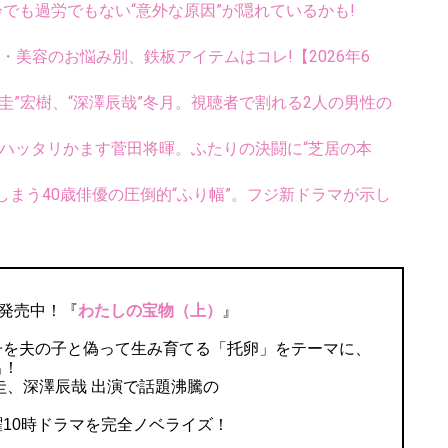
齢でも過労でもない“意外な原因”が隠れているかも!
康・美容のお悩み別、鉄板アイテムはコレ!【2026年6
圭”宏樹、“深澤辰哉”冬月。視聴者で割れる2人の男性の
、ハッタリかます菅田将暉。ふたりの決闘に“芝居の本
まう40歳俳優の圧倒的“ふり幅”。フジ新ドラマが示し
賛発売中！『
わたしの宝物（上）
』
子を夫の子と偽って生み育てる「托卵」をテーマに、
出！
圭、深澤辰哉 出演で話題沸騰の
10時ドラマを完全ノベライズ！