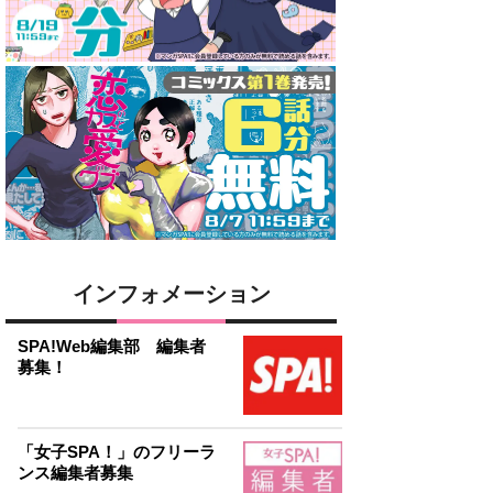
インフォメーション
SPA!Web編集部 編集者
募集！
「女子SPA！」のフリーラ
ンス編集者募集