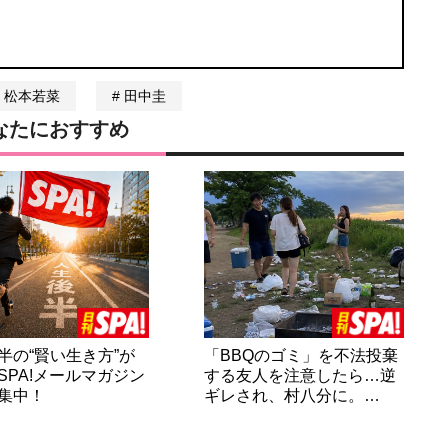
松本若菜
田中圭
なたにおすすめ
半の“賢い生き方”が
「BBQのゴミ」を不法投棄
SPA!メールマガジン
する友人を注意したら…逆
集中！
ギレされ、村八分に。…