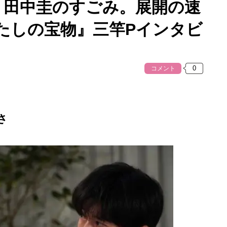
、田中圭のすごみ。展開の速
たしの宝物』三竿Pインタビ
コメント
さ