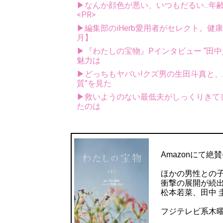
▶なんか顔色が悪い、いつもだるい...年
<PR>
▶編集部のiHerb愛用者がセレクト。健
月】
▶『わたしの宝物』Pインタビュー “田中
魅力は
▶どっちもヤバい!クズ男の生田斗真と
質”を見た
▶救いようのない最低夫がしっくりきてし
たのは
Amazonにて絶
ほかの男性との
衝撃の展開が続
松本若菜、田中 
フジテレビ系木曜