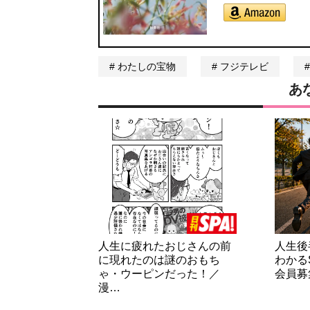
わたしの宝物
フジテレビ
あ
人生に疲れたおじさんの前
人生後
に現れたのは謎のおもち
わかる
ゃ・ウーピンだった！／
会員募
漫…