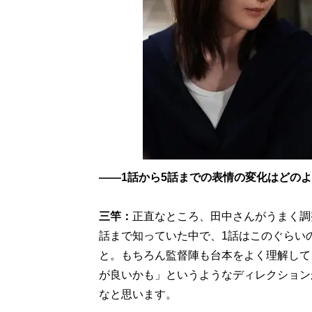
――1話から5話までの表情の変化はどの
三竿：
正直なところ、田中さんがうまく調
話まで知っていた中で、1話はこのぐらい
と。もちろん監督陣も台本をよく理解して
が良いかも」というようなディレクション
なと思います。