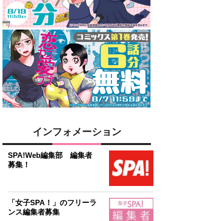
インフォメーション
SPA!Web編集部 編集者
募集！
「女子SPA！」のフリーラ
ンス編集者募集