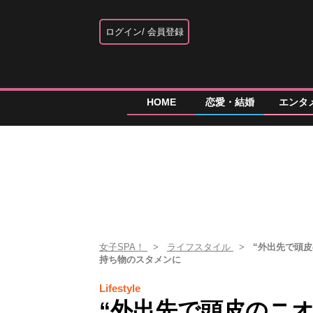
ログイン
会員登録
HOME
恋愛・結婚
エンタ
女子SPA！
ライフスタイル
“外出先で頭
持ち物のスタメンに
Lifestyle
“外出先で頭皮のニ