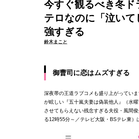
今すぐ観るべき冬ドラ
テロなのに「泣いて
強すぎる
鈴木まこと
御曹司に恋はムズすぎる
深夜帯の王道ラブコメも盛り上がっていま
が眩しい『五十嵐夫妻は偽装他人』（水曜よ
させてもらえない残念すぎる夫役・風間俊
る12時55分～／テレビ大阪・BSテレ東