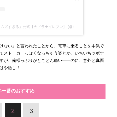
A post shared by 「御曹司に恋はムズすぎる」公式【火ドラ★イレブン】 (@koimuzu_ktv)
けない」と言われたことから、電車に乗ることを本気で
てストーカーっぽくなっちゃう姿とか。いちいちツボす
すが、俺様っぷりがとことん痛い――のに、意外と真面
はや癒し！
冬一番のおすすめ
2
3