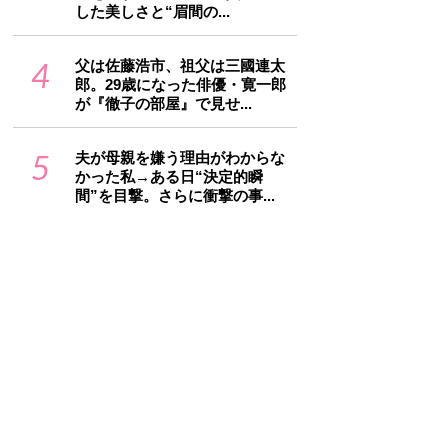
した美しさと“眉間の...
4
父は佐藤浩市、祖父は三國連太
郎。29歳になった俳優・寛一郎
が『徹子の部屋』で見せ...
5
夫が母親を嫌う理由がわからな
かった私→ある日“決定的瞬
間”を目撃。さらに衝撃の事...