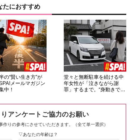
なたにおすすめ
半の“賢い生き方”が
堂々と無断駐車を続ける中
SPA!メールマガジン
年女性が「泣きながら謝
集中！
罪」するまで。“身動きで…