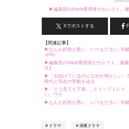
▶編集部のiHerb愛用者がセレクト
Xでポストする
【関連記事】
▶なんか顔色が悪い、いつもだるい...年
<PR>
▶編集部のiHerb愛用者がセレクト。健
月】
▶「出続けているのになぜか懐かしい」5
時代と現在の変貌を辿る
▶「どう見ても下着...」スリップドレ
い」ワケ
▶なんか顔色が悪い、いつもだるい...年
ドラマ
深夜ドラマ