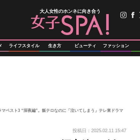
大人女性のホンネに向き合う
メ
ライフスタイル
生き方
ビューティ
ファッション
マベスト3 “深夜編”。飯テロなのに「泣いてしまう」テレ東ドラマ
投稿日：2025.02.11 15:47