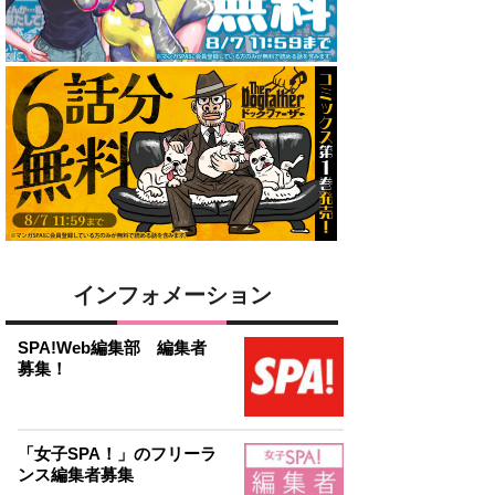
インフォメーション
SPA!Web編集部 編集者
募集！
「女子SPA！」のフリーラ
ンス編集者募集