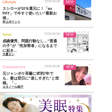
2026.08.08
Lifestyle
NEW
スシローが10％還元に！「au
PAY」で今すぐ使いたい“最新お
得...
井上ポイント
2026.08.08
News
NEW
成績優秀、問題行動なし…“普通
の子”が「性加害者」になるまで
に起き...
大夏えい
2026.08.08
Entertainment
NEW
元ジャンポケ斉藤に求刑7年で
も、妻は翌日に“楽しすぎた“と投
稿。「...
エタノール純子