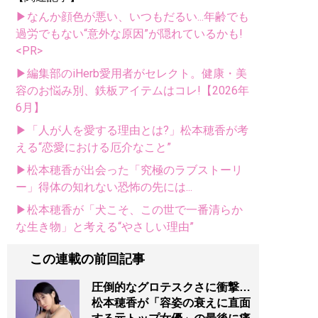
▶なんか顔色が悪い、いつもだるい...年齢でも
過労でもない“意外な原因”が隠れているかも!
<PR>
▶編集部のiHerb愛用者がセレクト。健康・美
容のお悩み別、鉄板アイテムはコレ!【2026年
6月】
▶「人が人を愛する理由とは?」松本穂香が考
える“恋愛における厄介なこと”
▶松本穂香が出会った「究極のラブストーリ
ー」得体の知れない恐怖の先には...
▶松本穂香が「犬こそ、この世で一番清らか
な生き物」と考える“やさしい理由”
この連載の前回記事
圧倒的なグロテスクさに衝撃…
松本穂香が「容姿の衰えに直面