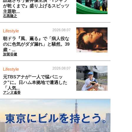
話題さらう蒼井優主演『Tシャツ
が乾くまで』盛り上げるスピッツ
主題歌...
石黒隆之
2026.08.07
Lifestyle
朝ドラ『風、薫る』で「病人役な
のに色気がダダ漏れ」と騒然。39
歳・...
加賀谷健
2026.08.07
Lifestyle
元TBSアナが“一人で猛パニッ
ク”に。日ハム本拠地で遭遇した
「人気...
アンヌ遙香