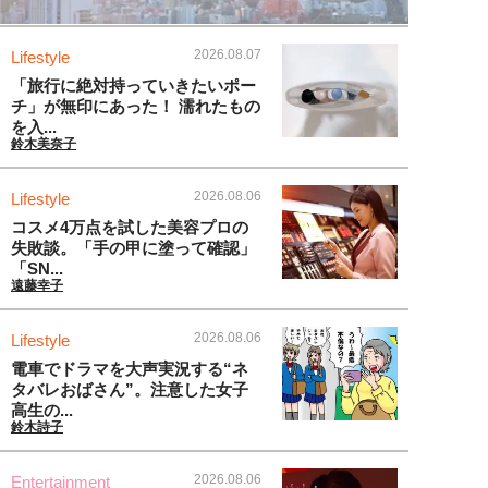
2026.08.07
Lifestyle
「旅行に絶対持っていきたいポー
チ」が無印にあった！ 濡れたもの
を入...
鈴木美奈子
2026.08.06
Lifestyle
コスメ4万点を試した美容プロの
失敗談。「手の甲に塗って確認」
「SN...
遠藤幸子
2026.08.06
Lifestyle
電車でドラマを大声実況する“ネ
タバレおばさん”。注意した女子
高生の...
鈴木詩子
2026.08.06
Entertainment