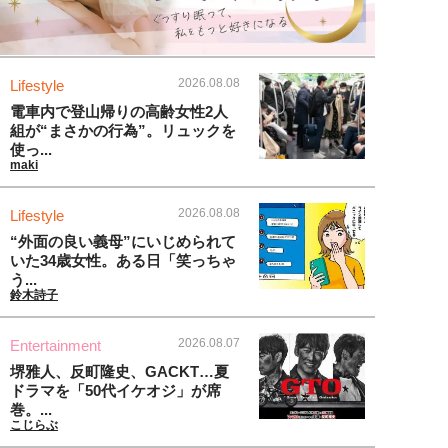
2026.08.08
Lifestyle
電車内で登山帰りの高齢女性2人
組が“まさかの行為”。リュックを
使っ...
maki
2026.08.08
Lifestyle
“外面の良い義母”にいじめられて
いた34歳女性。ある日「笑っちゃ
う...
鈴木詩子
2026.08.07
Entertainment
堺雅人、反町隆史、GACKT…夏
ドラマを「50代イケオジ」が席
巻。...
こじらぶ