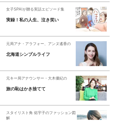
女子SPA!が贈る実話エピソード集
実録！私の人生、泣き笑い
元局アナ・アラフォー、アンヌ遙香の
北海道シンプルライフ
元キー局アナウンサー・大木優紀の
旅の恥はかき捨てて
スタイリスト角 佑宇子のファッション図
解
失敗しない日常オシャレ