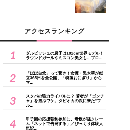
アクセスランキング
1
ダルビッシュの息子は182cm世界モデル！
ラウンドガールやミスコン美女も…プロ...
「ほぼ自炊」って驚き！女優・黒木華が献
2
立365日を全公開、「特製おにぎり」から
マ...
スタバの強力ライバルに？ 若者が「ゴンチ
3
ャ」を選ぶワケ。タピオカの次に来た“フ
ル...
甲子園の応援強制参加に、母親が猛クレー
4
ム「ネットで告発する」／びっくり体験人
気記...