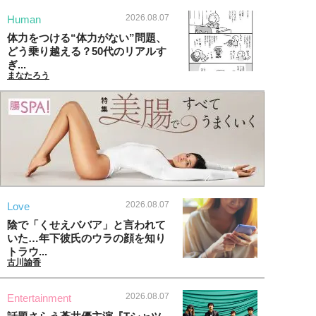
2026.08.07
Human
体力をつける“体力がない”問題、
どう乗り越える？50代のリアルす
ぎ...
まなたろう
2026.08.07
Love
陰で「くせえババア」と言われて
いた…年下彼氏のウラの顔を知り
トラウ...
古川諭香
2026.08.07
Entertainment