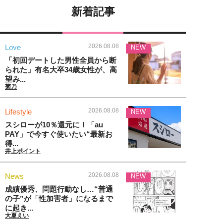
新着記事
2026.08.08
Love
NEW
「初回デートした男性全員から断
られた」有名大卒34歳女性が、高
望み...
菊乃
2026.08.08
Lifestyle
NEW
スシローが10％還元に！「au
PAY」で今すぐ使いたい“最新お
得...
井上ポイント
2026.08.08
News
NEW
成績優秀、問題行動なし…“普通
の子”が「性加害者」になるまで
に起き...
大夏えい