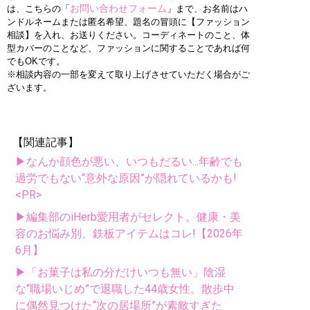
お問い合わせフォーム
は、こちらの「
」まで、お名前はハ
ンドルネームまたは匿名希望、題名の冒頭に【ファッション
相談】を入れ、お送りください。コーディネートのこと、体
型カバーのことなど、ファッションに関することであれば何
でもOKです。
※相談内容の一部を変えて取り上げさせていただく場合がご
ざいます。
【関連記事】
▶なんか顔色が悪い、いつもだるい...年齢でも
過労でもない“意外な原因”が隠れているかも!
<PR>
▶編集部のiHerb愛用者がセレクト。健康・美
容のお悩み別、鉄板アイテムはコレ!【2026年
6月】
▶「お菓子は私の分だけいつも無い」陰湿
な“職場いじめ”で退職した44歳女性。散歩中
に偶然見つけた“次の居場所”が素敵すぎた