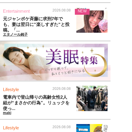
2026.08.08
Entertainment
NEW
元ジャンポケ斉藤に求刑7年で
も、妻は翌日に“楽しすぎた“と投
稿。「...
エタノール純子
2026.08.08
Lifestyle
電車内で登山帰りの高齢女性2人
組が“まさかの行為”。リュックを
使っ...
maki
2026.08.08
Lifestyle