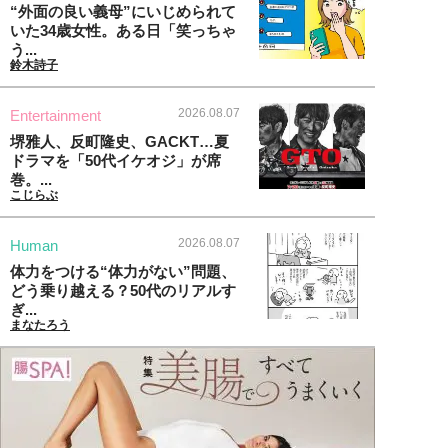
“外面の良い義母”にいじめられて
いた34歳女性。ある日「笑っちゃ
う...
鈴木詩子
2026.08.07
Entertainment
堺雅人、反町隆史、GACKT…夏
ドラマを「50代イケオジ」が席
巻。...
こじらぶ
2026.08.07
Human
体力をつける“体力がない”問題、
どう乗り越える？50代のリアルす
ぎ...
まなたろう