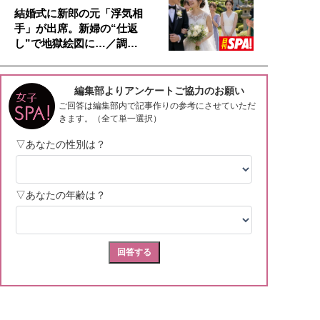
結婚式に新郎の元「浮気相
手」が出席。新婦の“仕返
し”で地獄絵図に…／調…