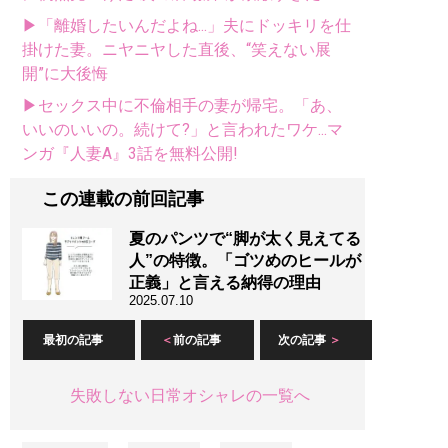
▶「離婚したいんだよね...」夫にドッキリを仕
掛けた妻。ニヤニヤした直後、“笑えない展
開”に大後悔
▶セックス中に不倫相手の妻が帰宅。「あ、
いいのいいの。続けて?」と言われたワケ...マ
ンガ『人妻A』3話を無料公開!
この連載の前回記事
夏のパンツで“脚が太く見えてる
人”の特徴。「ゴツめのヒールが
正義」と言える納得の理由
2025.07.10
最初の記事
前の記事
次の記事
失敗しない日常オシャレの一覧へ