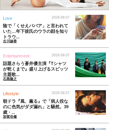
2026.08.07
Love
陰で「くせえババア」と言われて
いた…年下彼氏のウラの顔を知り
トラウ...
古川諭香
2026.08.07
Entertainment
話題さらう蒼井優主演『Tシャツ
が乾くまで』盛り上げるスピッツ
主題歌...
石黒隆之
2026.08.07
Lifestyle
朝ドラ『風、薫る』で「病人役な
のに色気がダダ漏れ」と騒然。39
歳・...
加賀谷健