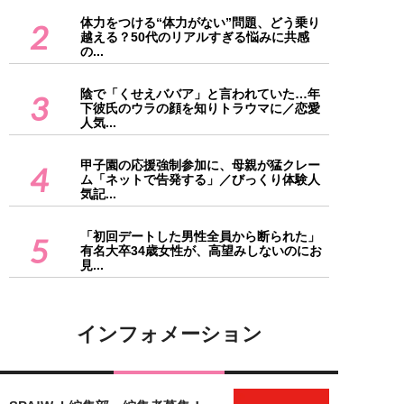
体力をつける“体力がない”問題、どう乗り
2
越える？50代のリアルすぎる悩みに共感
の...
陰で「くせえババア」と言われていた…年
3
下彼氏のウラの顔を知りトラウマに／恋愛
人気...
甲子園の応援強制参加に、母親が猛クレー
4
ム「ネットで告発する」／びっくり体験人
気記...
「初回デートした男性全員から断られた」
5
有名大卒34歳女性が、高望みしないのにお
見...
インフォメーション