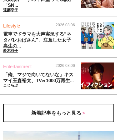
「SN...
遠藤幸子
2026.08.06
Lifestyle
電車でドラマを大声実況する“ネ
タバレおばさん”。注意した女子
高生の...
鈴木詩子
2026.08.06
Entertainment
「俺、マジで向いてないな」キス
マイ玉森裕太、TVer1000万再生...
こじらぶ
新着記事をもっと見る