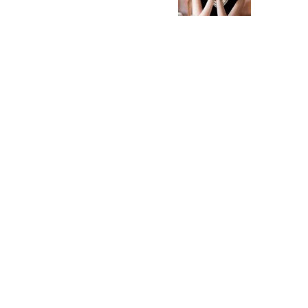
松本穂香が映画愛を語ります
銀幕ロンリーガール
猫バカライターがおくる
今日のにゃんこタイム
映画コラムニスト・加賀谷健
私的イケメン俳優を求めて
もっと見る>>