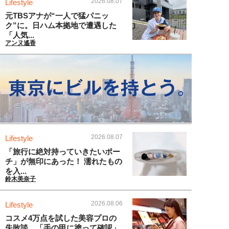
2026.08.07
Lifestyle
元TBSアナが“一人で猛パニッ
ク”に。日ハム本拠地で遭遇した
「人気...
アンヌ遙香
2026.08.07
Lifestyle
「旅行に絶対持っていきたいポー
チ」が無印にあった！ 濡れたもの
を入...
鈴木美奈子
2026.08.06
Lifestyle
コスメ4万点を試した美容プロの
失敗談。「手の甲に塗って確認」