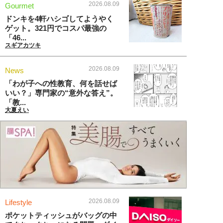
2026.08.09
Gourmet
ドンキを4軒ハシゴしてようやく
ゲット。321円でコスパ最強の
「46...
スギアカツキ
2026.08.09
News
「わが子への性教育、何を話せば
いい？」専門家の“意外な答え”。
「教...
大夏えい
2026.08.09
Lifestyle
ポケットティッシュがバッグの中