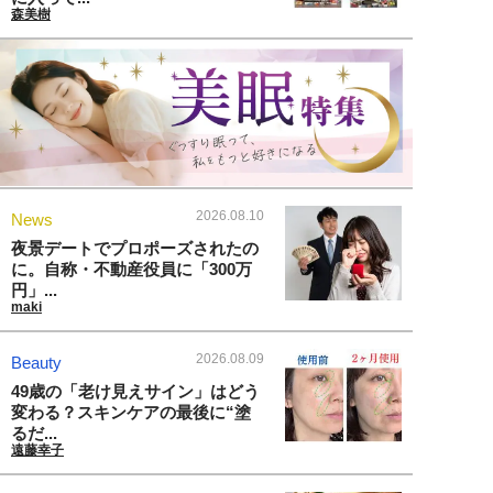
森美樹
2026.08.10
News
夜景デートでプロポーズされたの
に。自称・不動産役員に「300万
円」...
maki
2026.08.09
Beauty
49歳の「老け見えサイン」はどう
変わる？スキンケアの最後に“塗
るだ...
遠藤幸子