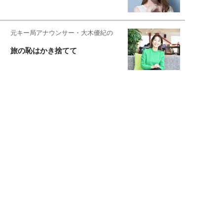
元キー局アナウンサー・大木優紀の
旅の恥はかき捨てて
スタイリスト角 佑宇子のファッション図
解
失敗しない日常オシャレ
元『渡鬼』子役・宇野なおみの
話そ、お茶しよっ元気出そ
宇垣美里が映画への想いを綴る