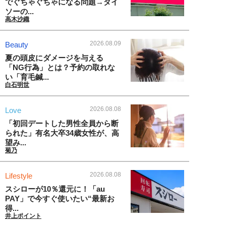
でぐちゃぐちゃになる問題→ダイ
ソーの...
高木沙織
2026.08.09
Beauty
夏の頭皮にダメージを与える
「NG行為」とは？予約の取れな
い「育毛鍼...
白石明世
2026.08.08
Love
「初回デートした男性全員から断
られた」有名大卒34歳女性が、高
望み...
菊乃
2026.08.08
Lifestyle
スシローが10％還元に！「au
PAY」で今すぐ使いたい“最新お
得...
井上ポイント