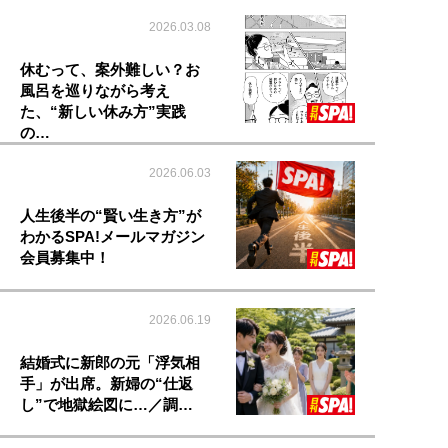
2026.03.08
休むって、案外難しい？お
風呂を巡りながら考え
た、“新しい休み方”実践
の…
2026.06.03
人生後半の“賢い生き方”が
わかるSPA!メールマガジン
会員募集中！
2026.06.19
結婚式に新郎の元「浮気相
手」が出席。新婦の“仕返
し”で地獄絵図に…／調…