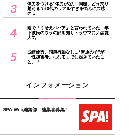
体力をつける“体力がない”問題、どう乗り
3
越える？50代のリアルすぎる悩みに共感
の...
陰で「くせえババア」と言われていた…年
4
下彼氏のウラの顔を知りトラウマに／恋愛
人気...
成績優秀、問題行動なし…“普通の子”が
5
「性加害者」になるまでに起きていたこ
と。「...
インフォメーション
SPA!Web編集部 編集者募集！