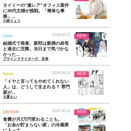
タイミーの“激レア”オフィス案件
に40代主婦が挑戦。「簡単な事
務」...
小政りょう
2026.08.10
Love
NEW
結婚式で発覚、新郎は新婦の叔母
と過去に交際。当日まで気づかな
かった...
ブラインドライターズ 史奈
2026.08.10
News
NEW
「イヤと言ってもやめてくれない
人」は、どうして生まれる？ 専門
家が...
大夏えい
2026.08.10
Lifestyle
NEW
食費が月3万円変わることも。
「お金が貯まらない家」の冷蔵庫
に入って...