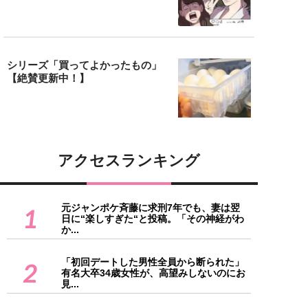
シリーズ「買ってよかったもの」
【絶賛更新中！】
アクセスランキング
元ジャンポケ斉藤に求刑7年でも、妻は翌
1
日に“楽しすぎた“と投稿。「その神経がわ
か...
「初回デートした男性全員から断られた」
2
有名大卒34歳女性が、高望みしないのにお
見...