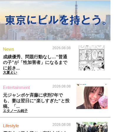
2026.08.08
News
成績優秀、問題行動なし…“普通
の子”が「性加害者」になるまで
に起き...
大夏えい
2026.08.08
Entertainment
元ジャンポケ斉藤に求刑7年で
も、妻は翌日に“楽しすぎた“と投
稿。「...
エタノール純子
2026.08.08
Lifestyle