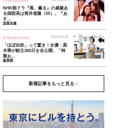
Entertainment
NHK朝ドラ『風、薫る』の威厳あ
る病院長は筒井道隆（55）。『あ
す...
加賀谷健
2026.08.05
Entertainment
「ほぼ自炊」って驚き！女優・黒
木華が献立365日を全公開、「特
製お...
森美樹
新着記事をもっと見る