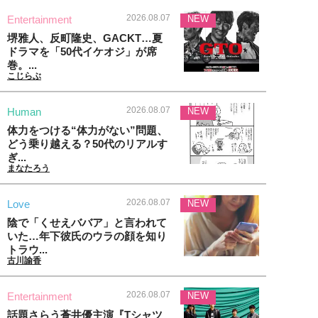
2026.08.07
Entertainment
NEW
堺雅人、反町隆史、GACKT…夏
ドラマを「50代イケオジ」が席
巻。...
こじらぶ
2026.08.07
Human
NEW
体力をつける“体力がない”問題、
どう乗り越える？50代のリアルす
ぎ...
まなたろう
2026.08.07
Love
NEW
陰で「くせえババア」と言われて
いた…年下彼氏のウラの顔を知り
トラウ...
古川諭香
2026.08.07
Entertainment
NEW
話題さらう蒼井優主演『Tシャツ