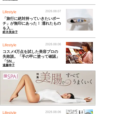
2026.08.07
Lifestyle
「旅行に絶対持っていきたいポー
チ」が無印にあった！ 濡れたもの
を入...
鈴木美奈子
2026.08.06
Lifestyle
コスメ4万点を試した美容プロの
失敗談。「手の甲に塗って確認」
「SN...
遠藤幸子
2026.08.06
Lifestyle