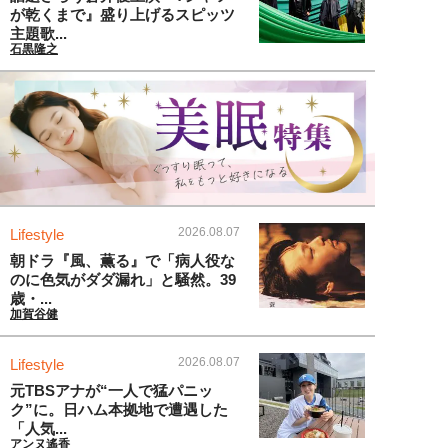
が乾くまで』盛り上げるスピッツ
主題歌...
石黒隆之
2026.08.07
Lifestyle
朝ドラ『風、薫る』で「病人役な
のに色気がダダ漏れ」と騒然。39
歳・...
加賀谷健
2026.08.07
Lifestyle
元TBSアナが“一人で猛パニッ
ク”に。日ハム本拠地で遭遇した
「人気...
アンヌ遙香