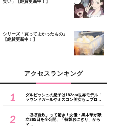
笑い」【絶賛更新中！】
シリーズ「買ってよかったもの」
【絶賛更新中！】
アクセスランキング
1
ダルビッシュの息子は182cm世界モデル！
ラウンドガールやミスコン美女も…プロ...
「ほぼ自炊」って驚き！女優・黒木華が献
2
立365日を全公開、「特製おにぎり」から
マ...