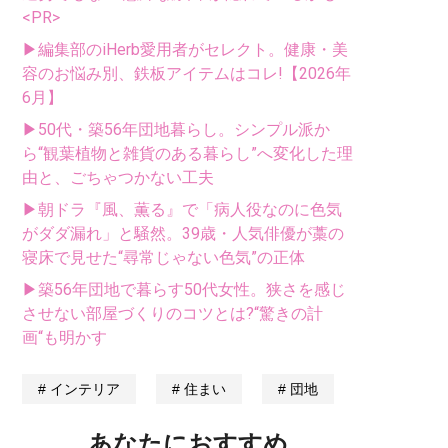
<PR>
▶編集部のiHerb愛用者がセレクト。健康・美
容のお悩み別、鉄板アイテムはコレ!【2026年
6月】
▶50代・築56年団地暮らし。シンプル派か
ら“観葉植物と雑貨のある暮らし”へ変化した理
由と、ごちゃつかない工夫
▶朝ドラ『風、薫る』で「病人役なのに色気
がダダ漏れ」と騒然。39歳・人気俳優が藁の
寝床で見せた“尋常じゃない色気”の正体
▶築56年団地で暮らす50代女性。狭さを感じ
させない部屋づくりのコツとは?“驚きの計
画“も明かす
インテリア
住まい
団地
あなたにおすすめ