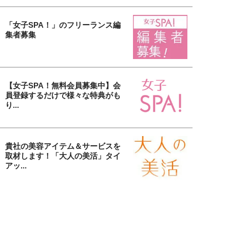
「女子SPA！」のフリーランス編
集者募集
【女子SPA！無料会員募集中】会
員登録するだけで様々な特典がも
り...
貴社の美容アイテム＆サービスを
取材します！「大人の美活」タイ
アッ...
女子SPA！の人気連載