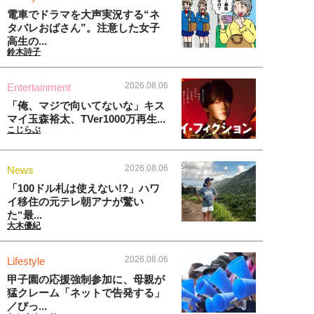
電車でドラマを大声実況する“ネ
タバレおばさん”。注意した女子
高生の...
鈴木詩子
2026.08.06
Entertainment
「俺、マジで向いてないな」キス
マイ玉森裕太、TVer1000万再生...
こじらぶ
2026.08.06
News
「100ドル札は使えない!?」ハワ
イ移住の元テレ朝アナが驚い
た“最...
大木優紀
2026.08.06
Lifestyle
甲子園の応援強制参加に、母親が
猛クレーム「ネットで告発する」
／びっ...