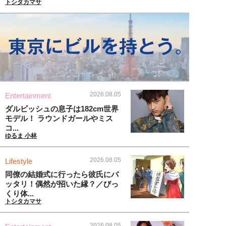
トシタカマサ
2026.08.05
Entertainment
ダルビッシュの息子は182cm世界
モデル！ ラウンドガールやミス
コ...
ゆるま 小林
2026.08.05
Lifestyle
同僚の結婚式に行ったら彼氏にバ
ッタリ！偶然が招いた縁？／びっ
くり体...
トシタカマサ
2026.08.05