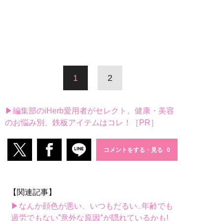
1
2
▶編集部のiHerb愛用者がセレクト。健康・美容
のお悩み別、鉄板アイテムはコレ！［PR］
コメントをする・見る
【関連記事】
▶なんか顔色が悪い、いつもだるい...年齢でも
過労でもない“意外な原因”が隠れているかも!