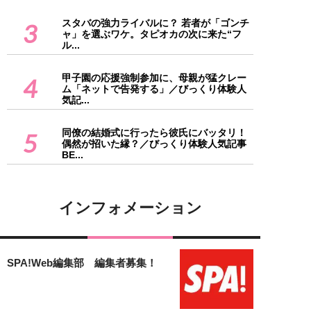
スタバの強力ライバルに？ 若者が「ゴンチ
3
ャ」を選ぶワケ。タピオカの次に来た“フ
ル...
甲子園の応援強制参加に、母親が猛クレー
4
ム「ネットで告発する」／びっくり体験人
気記...
同僚の結婚式に行ったら彼氏にバッタリ！
5
偶然が招いた縁？／びっくり体験人気記事
BE...
インフォメーション
SPA!Web編集部 編集者募集！