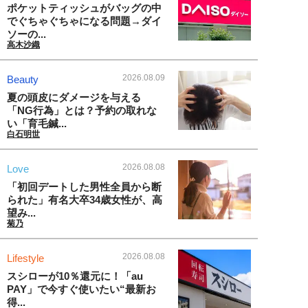
ポケットティッシュがバッグの中
でぐちゃぐちゃになる問題→ダイ
ソーの...
高木沙織
2026.08.09
Beauty
夏の頭皮にダメージを与える
「NG行為」とは？予約の取れな
い「育毛鍼...
白石明世
2026.08.08
Love
「初回デートした男性全員から断
られた」有名大卒34歳女性が、高
望み...
菊乃
2026.08.08
Lifestyle
スシローが10％還元に！「au
PAY」で今すぐ使いたい“最新お
得...