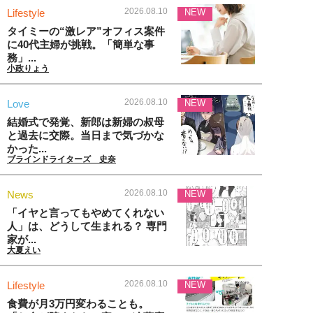
2026.08.10
Lifestyle
NEW
タイミーの“激レア”オフィス案件
に40代主婦が挑戦。「簡単な事
務」...
小政りょう
2026.08.10
Love
NEW
結婚式で発覚、新郎は新婦の叔母
と過去に交際。当日まで気づかな
かった...
ブラインドライターズ 史奈
2026.08.10
News
NEW
「イヤと言ってもやめてくれない
人」は、どうして生まれる？ 専門
家が...
大夏えい
2026.08.10
Lifestyle
NEW
食費が月3万円変わることも。