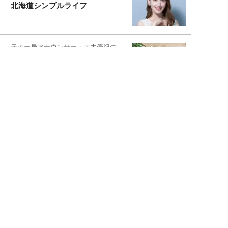
北海道シンプルライフ
元キー局アナウンサー・大木優紀の
旅の恥はかき捨てて
スタイリスト角 佑宇子のファッション図
解
失敗しない日常オシャレ
元『渡鬼』子役・宇野なおみの
話そ、お茶しよっ元気出そ
宇垣美里が映画への想いを綴る