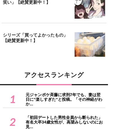
笑い」【絶賛更新中！】
シリーズ「買ってよかったもの」
【絶賛更新中！】
アクセスランキング
元ジャンポケ斉藤に求刑7年でも、妻は翌
1
日に“楽しすぎた“と投稿。「その神経がわ
か...
「初回デートした男性全員から断られた」
2
有名大卒34歳女性が、高望みしないのにお
見...