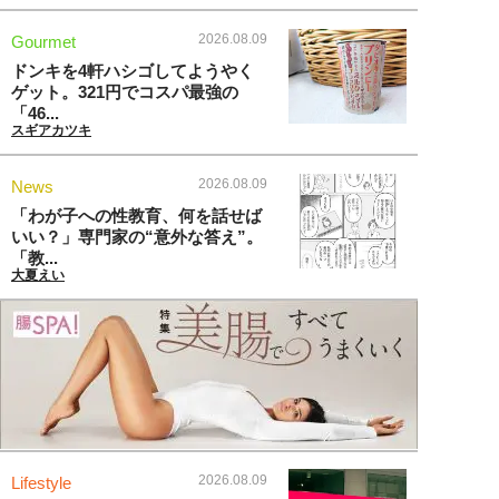
2026.08.09
Gourmet
ドンキを4軒ハシゴしてようやく
ゲット。321円でコスパ最強の
「46...
スギアカツキ
2026.08.09
News
「わが子への性教育、何を話せば
いい？」専門家の“意外な答え”。
「教...
大夏えい
2026.08.09
Lifestyle