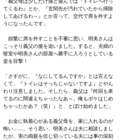
「義父母は少しだけ孫と遊んでは『トイレへ行っ
てくるわ』とか、『玄関先が汚れていたから掃除
してあげるわ～』とか言って、交代で席を外すよ
うになったんです」
頻繁に席を外すことを不審に思い、明美さんは
こっそり義父の後を追いました。すると、夫婦の
寝室や明美さんの部屋へ勝手に入ろうとしている
姿を目撃！
「さすがに、『なにしてるんですか』とは言えな
くて、『トイレはそっちじゃないですよ』とやん
わり注意しました。そしたら、義父は『何回も来
てるのに間違えちゃったなあ～。俺もボケはじめ
ちゃったかあ？（笑）』と、とぼけ始めました」
お金に執着心がある義父母を、家に入れるのが
怖い……。そう思い、明美さんは夫に相談しまし
たが、実の両親を信じ切っている夫には事の深刻