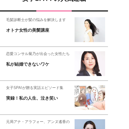
毛髪診断士が髪の悩みを解決します
オトナ女性の美髪講座
恋愛コンサル菊乃が出会った女性たち
私が結婚できないワケ
女子SPA!が贈る実話エピソード集
実録！私の人生、泣き笑い
元局アナ・アラフォー、アンヌ遙香の