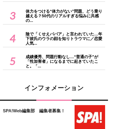
体力をつける“体力がない”問題、どう乗り
3
越える？50代のリアルすぎる悩みに共感
の...
陰で「くせえババア」と言われていた…年
4
下彼氏のウラの顔を知りトラウマに／恋愛
人気...
成績優秀、問題行動なし…“普通の子”が
5
「性加害者」になるまでに起きていたこ
と。「...
インフォメーション
SPA!Web編集部 編集者募集！