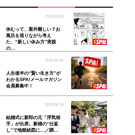
2026.03.08
休むって、案外難しい？お
風呂を巡りながら考え
た、“新しい休み方”実践
の…
2026.06.03
人生後半の“賢い生き方”が
わかるSPA!メールマガジン
会員募集中！
2026.06.19
結婚式に新郎の元「浮気相
手」が出席。新婦の“仕返
し”で地獄絵図に…／調…