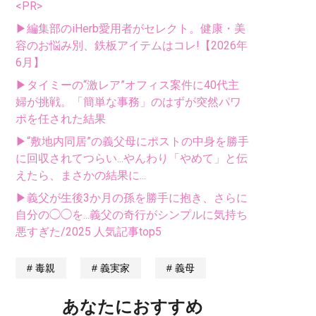
<PR>
▶編集部のiHerb愛用者がセレクト。健康・美
容のお悩み別、鉄板アイテムはコレ!【2026年
6月】
▶タイミーの“激レア”オフィス案件に40代主
婦が挑戦。「簡単な事務」のはずが突然パワ
ポを任された結果
▶“敷地内同居”の義父母にポストの中身を勝手
に回収されてつらい...やんわり「やめて」と伝
えたら、まさかの結果に...
▶義父が生後3か月の孫を勝手に抱き、さらに
自分の◯◯を...義父の奇行がシンプルに気持ち
悪すぎた/2025 人気記事top5
毒親
義実家
義母
あなたにおすすめ