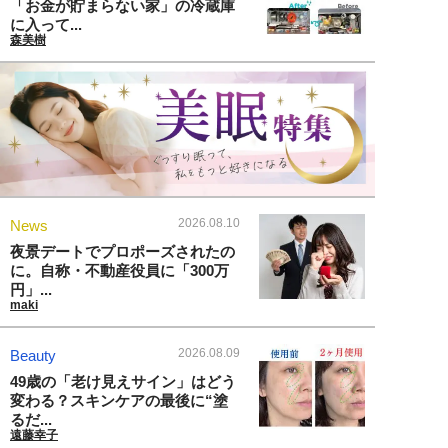
「お金が貯まらない家」の冷蔵庫
に入って...
森美樹
2026.08.10
News
夜景デートでプロポーズされたの
に。自称・不動産役員に「300万
円」...
maki
2026.08.09
Beauty
49歳の「老け見えサイン」はどう
変わる？スキンケアの最後に“塗
るだ...
遠藤幸子