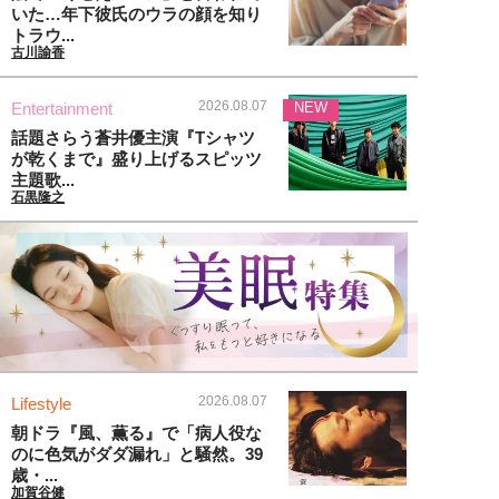
いた…年下彼氏のウラの顔を知り
トラウ...
古川諭香
2026.08.07
Entertainment
NEW
話題さらう蒼井優主演『Tシャツ
が乾くまで』盛り上げるスピッツ
主題歌...
石黒隆之
2026.08.07
Lifestyle
朝ドラ『風、薫る』で「病人役な
のに色気がダダ漏れ」と騒然。39
歳・...
加賀谷健