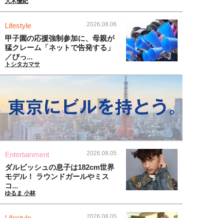
大木優紀
2026.08.06
Lifestyle
甲子園の応援強制参加に、母親が
猛クレーム「ネットで告発する」
／びっ...
トシタカマサ
2026.08.05
Entertainment
ダルビッシュの息子は182cm世界
モデル！ ラウンドガールやミス
コ...
ゆるま 小林
2026.08.05
Lifestyle