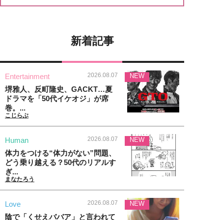
新着記事
2026.08.07
Entertainment
NEW
堺雅人、反町隆史、GACKT…夏
ドラマを「50代イケオジ」が席
巻。...
こじらぶ
2026.08.07
Human
NEW
体力をつける“体力がない”問題、
どう乗り越える？50代のリアルす
ぎ...
まなたろう
2026.08.07
Love
NEW
陰で「くせえババア」と言われて