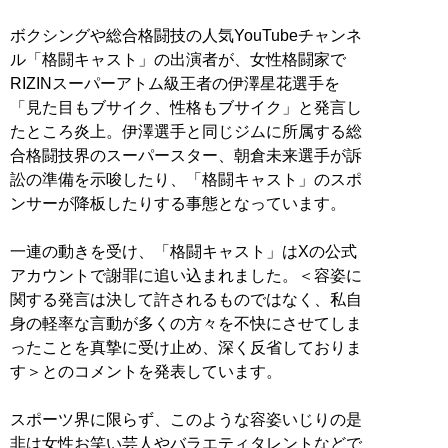
ボクシングや総合格闘技の人気YouTubeチャンネ
ル「格闘キャスト」の出演者が、女性格闘家で
RIZINスーパーアトム級王者の伊澤星花選手を
「見た目もブサイク、性格もブサイク」と発言し
たところ炎上。伊澤選手と同じジムに所属する総
合格闘技界のスーパースター、朝倉未来選手が訴
訟の準備を示唆したり、「格闘キャスト」のスポ
ンサーが降板したりする事態となっています。
一連の動きを受け、「格闘キャスト」はXの公式
アカウントで謝罪に追い込まれました。＜容姿に
関する発言は決して許されるものではなく、私自
身の軽率な言動が多くの方々を不快にさせてしま
ったことを真摯に受け止め、深く反省しておりま
す＞とのコメントを発表しています。
スポーツ界に限らず、このような容姿いじりの是
非は女性お笑い芸人やバラエティタレントなどで