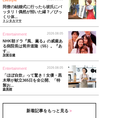
同僚の結婚式に行ったら彼氏にバ
ッタリ！偶然が招いた縁？／びっ
くり体...
トシタカマサ
2026.08.05
Entertainment
NHK朝ドラ『風、薫る』の威厳あ
る病院長は筒井道隆（55）。『あ
す...
加賀谷健
2026.08.05
Entertainment
「ほぼ自炊」って驚き！女優・黒
木華が献立365日を全公開、「特
製お...
森美樹
新着記事をもっと見る