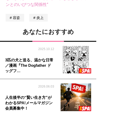
ンとのいびつな関係性”
容姿
炎上
あなたにおすすめ
2025.10.12
3匹の犬と送る、温かな日常
／漫画『The Dogfather ド
ッグフ…
2026.06.03
人生後半の“賢い生き方”が
わかるSPA!メールマガジン
会員募集中！