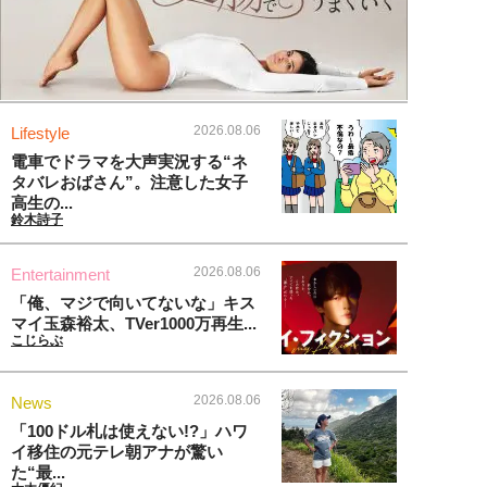
2026.08.06
Lifestyle
電車でドラマを大声実況する“ネ
タバレおばさん”。注意した女子
高生の...
鈴木詩子
2026.08.06
Entertainment
「俺、マジで向いてないな」キス
マイ玉森裕太、TVer1000万再生...
こじらぶ
2026.08.06
News
「100ドル札は使えない!?」ハワ
イ移住の元テレ朝アナが驚い
た“最...