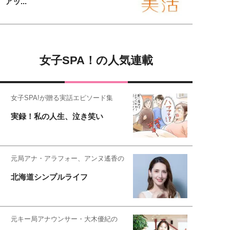
アッ...
女子SPA！の人気連載
女子SPA!が贈る実話エピソード集
実録！私の人生、泣き笑い
元局アナ・アラフォー、アンヌ遙香の
北海道シンプルライフ
元キー局アナウンサー・大木優紀の