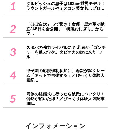
1
ダルビッシュの息子は182cm世界モデル！
ラウンドガールやミスコン美女も…プロ...
「ほぼ自炊」って驚き！女優・黒木華が献
2
立365日を全公開、「特製おにぎり」から
マ...
スタバの強力ライバルに？ 若者が「ゴンチ
3
ャ」を選ぶワケ。タピオカの次に来た“フ
ル...
甲子園の応援強制参加に、母親が猛クレー
4
ム「ネットで告発する」／びっくり体験人
気記...
同僚の結婚式に行ったら彼氏にバッタリ！
5
偶然が招いた縁？／びっくり体験人気記事
BE...
インフォメーション