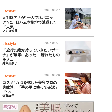
2026.08.07
Lifestyle
元TBSアナが“一人で猛パニッ
ク”に。日ハム本拠地で遭遇した
「人気...
アンヌ遙香
2026.08.07
Lifestyle
「旅行に絶対持っていきたいポー
チ」が無印にあった！ 濡れたもの
を入...
鈴木美奈子
2026.08.06
Lifestyle
コスメ4万点を試した美容プロの
失敗談。「手の甲に塗って確認」
「SN...
遠藤幸子