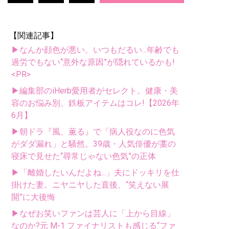
【関連記事】
▶なんか顔色が悪い、いつもだるい...年齢でも
過労でもない“意外な原因”が隠れているかも!
<PR>
▶編集部のiHerb愛用者がセレクト。健康・美
容のお悩み別、鉄板アイテムはコレ!【2026年
6月】
▶朝ドラ『風、薫る』で「病人役なのに色気
がダダ漏れ」と騒然。39歳・人気俳優が藁の
寝床で見せた“尋常じゃない色気”の正体
▶「離婚したいんだよね...」夫にドッキリを仕
掛けた妻。ニヤニヤした直後、“笑えない展
開”に大後悔
▶なぜお笑いファンは芸人に「上から目線」
なのか?元 M-1 ファイナリストも感じる“ファ