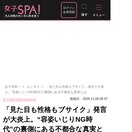
ログイン
会員登録
大人女性のホンネに向き合う
女子SPA！
エンタメ
「見た目も性格もブサイク」発言が大炎
上。“容姿いじりNG時代”の裏側にある不都合な真実とは
Entertainment
投稿日：2025.11.06 08:47
「見た目も性格もブサイク」発言
が大炎上。“容姿いじりNG時
代”の裏側にある不都合な真実と