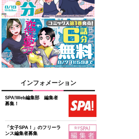
インフォメーション
SPA!Web編集部 編集者
募集！
「女子SPA！」のフリーラ
ンス編集者募集