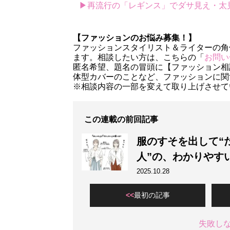
▶再流行の「レギンス」でダサ見え・太見え
【ファッションのお悩み募集！】
ファッションスタイリスト＆ライターの角
ます。相談したい方は、こちらの「
お問い
匿名希望、題名の冒頭に【ファッション相
体型カバーのことなど、ファッションに関
※相談内容の一部を変えて取り上げさせて
この連載の前回記事
服のすそを出して“
人”の、わかりやす
2025.10.28
最初の記事
失敗し