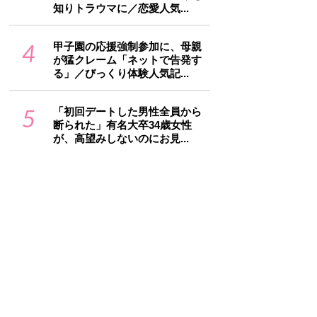
知りトラウマに／恋愛人気...
4
甲子園の応援強制参加に、母親
が猛クレーム「ネットで告発す
る」／びっくり体験人気記...
5
「初回デートした男性全員から
断られた」有名大卒34歳女性
が、高望みしないのにお見...