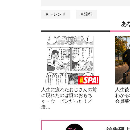
トレンド
流行
あ
人生に疲れたおじさんの前
人生後
に現れたのは謎のおもち
わかる
ゃ・ウーピンだった！／
会員募
漫…