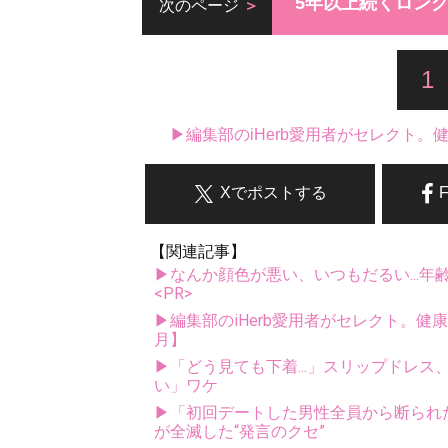
5年以上続くロン
次のページ
1
▶編集部のiHerb愛用者がセレクト
Xでポストする
【関連記事】
▶なんか顔色が悪い、いつもだるい...年
<PR>
▶編集部のiHerb愛用者がセレクト。健
月】
▶「どう見ても下着...」スリップドレ
い」ワケ
▶「初回デートした男性全員から断られ
が全滅した“発言のクセ”