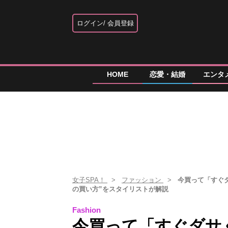
ログイン
会員登録
HOME
恋愛・結婚
エンタ
女子SPA！
ファッション
今買って「すぐ
の買い方”をスタイリストが解説
Fashion
今買って「すぐダサ