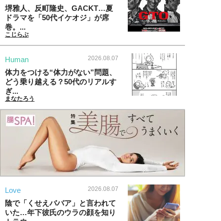
堺雅人、反町隆史、GACKT…夏
ドラマを「50代イケオジ」が席
巻。...
こじらぶ
2026.08.07
Human
体力をつける“体力がない”問題、
どう乗り越える？50代のリアルす
ぎ...
まなたろう
2026.08.07
Love
陰で「くせえババア」と言われて
いた…年下彼氏のウラの顔を知り