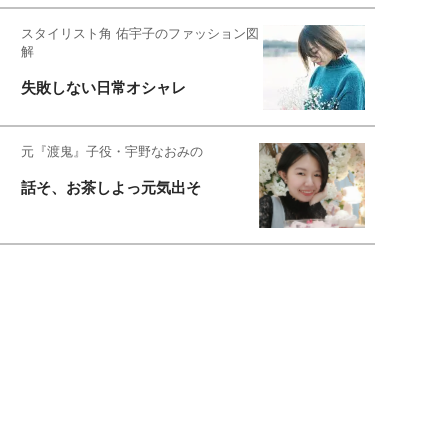
スタイリスト角 佑宇子のファッション図
解
失敗しない日常オシャレ
元『渡鬼』子役・宇野なおみの
話そ、お茶しよっ元気出そ
宇垣美里が映画への想いを綴る
宇垣美里の沼落ちシネマ
松本穂香が映画愛を語ります
銀幕ロンリーガール