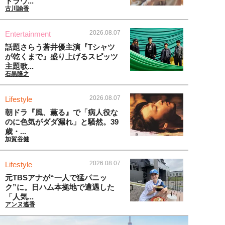
トラウ...
古川諭香
2026.08.07
Entertainment
話題さらう蒼井優主演『Tシャツ
が乾くまで』盛り上げるスピッツ
主題歌...
石黒隆之
2026.08.07
Lifestyle
朝ドラ『風、薫る』で「病人役な
のに色気がダダ漏れ」と騒然。39
歳・...
加賀谷健
2026.08.07
Lifestyle
元TBSアナが“一人で猛パニッ
ク”に。日ハム本拠地で遭遇した
「人気...
アンヌ遙香