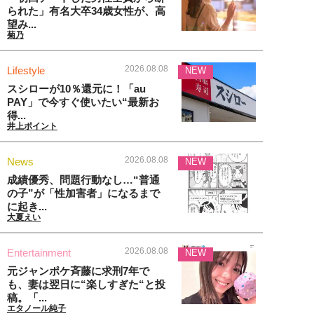
られた」有名大卒34歳女性が、高
望み...
菊乃
2026.08.08
Lifestyle
NEW
スシローが10％還元に！「au
PAY」で今すぐ使いたい“最新お
得...
井上ポイント
2026.08.08
News
NEW
成績優秀、問題行動なし…“普通
の子”が「性加害者」になるまで
に起き...
大夏えい
2026.08.08
Entertainment
NEW
元ジャンポケ斉藤に求刑7年で
も、妻は翌日に“楽しすぎた“と投
稿。「...
エタノール純子