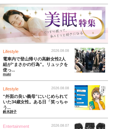
2026.08.08
Lifestyle
電車内で登山帰りの高齢女性2人
組が“まさかの行為”。リュックを
使っ...
maki
2026.08.08
Lifestyle
“外面の良い義母”にいじめられて
いた34歳女性。ある日「笑っちゃ
う...
鈴木詩子
2026.08.07
Entertainment