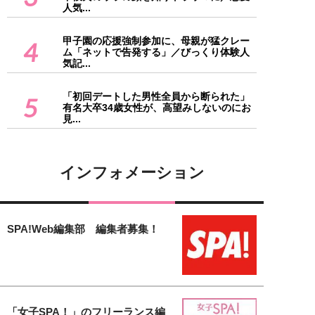
人気...
甲子園の応援強制参加に、母親が猛クレー
4
ム「ネットで告発する」／びっくり体験人
気記...
「初回デートした男性全員から断られた」
5
有名大卒34歳女性が、高望みしないのにお
見...
インフォメーション
SPA!Web編集部 編集者募集！
「女子SPA！」のフリーランス編