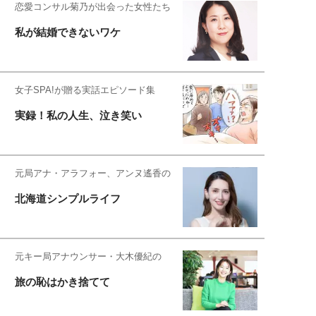
恋愛コンサル菊乃が出会った女性たち
私が結婚できないワケ
女子SPA!が贈る実話エピソード集
実録！私の人生、泣き笑い
元局アナ・アラフォー、アンヌ遙香の
北海道シンプルライフ
元キー局アナウンサー・大木優紀の
旅の恥はかき捨てて