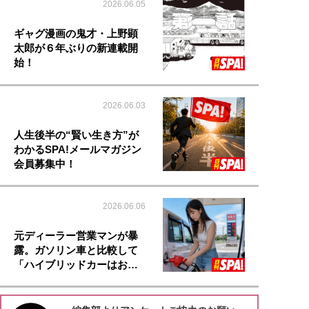
2026.06.05
ギャグ漫画の鬼才・上野顕
太郎が６年ぶりの新連載開
始！
2026.06.03
人生後半の“賢い生き方”が
わかるSPA!メールマガジン
会員募集中！
2026.06.06
元ディーラー営業マンが暴
露。ガソリン車と比較して
「ハイブリッドカーはお…