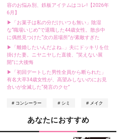
容のお悩み別、鉄板アイテムはコレ!【2026年
6月】
▶「お菓子は私の分だけいつも無い」陰湿
な“職場いじめ”で退職した44歳女性。散歩中
に偶然見つけた“次の居場所”が素敵すぎた
▶「離婚したいんだよね...」夫にドッキリを仕
掛けた妻。ニヤニヤした直後、“笑えない展
開”に大後悔
▶「初回デートした男性全員から断られた」
有名大卒34歳女性が、高望みしないのにお見
合いが全滅した“発言のクセ”
コンシーラー
シミ
メイク
あなたにおすすめ