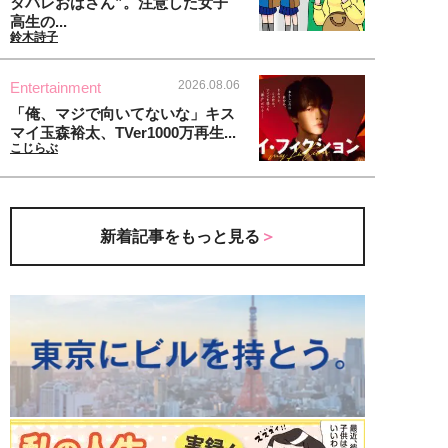
タバレおばさん”。注意した女子
高生の...
鈴木詩子
2026.08.06
Entertainment
「俺、マジで向いてないな」キス
マイ玉森裕太、TVer1000万再生...
こじらぶ
新着記事をもっと見る