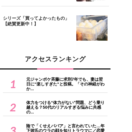
シリーズ「買ってよかったもの」
【絶賛更新中！】
アクセスランキング
元ジャンポケ斉藤に求刑7年でも、妻は翌
1
日に“楽しすぎた“と投稿。「その神経がわ
か...
体力をつける“体力がない”問題、どう乗り
2
越える？50代のリアルすぎる悩みに共感
の...
陰で「くせえババア」と言われていた…年
3
下彼氏のウラの顔を知りトラウマに／恋愛