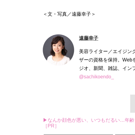
＜文・写真／遠藤幸子＞
遠藤幸子
美容ライター／エイジン
ザーの資格を保持。We
ジオ、新聞、雑誌、インフォ
@sachikoendo_
▶なんか顔色が悪い、いつもだるい…年齢
［PR］