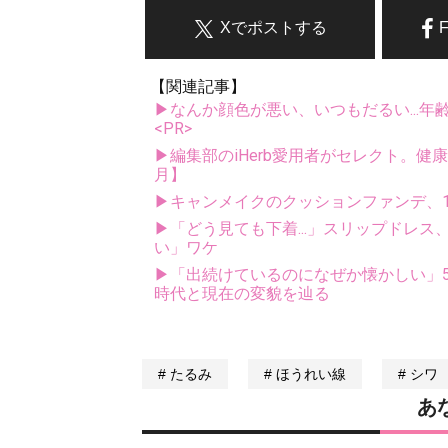
Xでポストする
【関連記事】
▶なんか顔色が悪い、いつもだるい...年
<PR>
▶編集部のiHerb愛用者がセレクト。健
月】
▶キャンメイクのクッションファンデ、1
▶「どう見ても下着...」スリップドレ
い」ワケ
▶「出続けているのになぜか懐かしい」5
時代と現在の変貌を辿る
たるみ
ほうれい線
シワ
あ