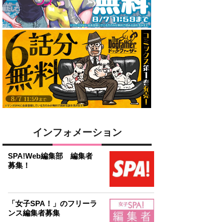
インフォメーション
SPA!Web編集部 編集者
募集！
「女子SPA！」のフリーラ
ンス編集者募集