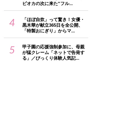
ピオカの次に来た“フル...
4
「ほぼ自炊」って驚き！女優・
黒木華が献立365日を全公開、
「特製おにぎり」からマ...
5
甲子園の応援強制参加に、母親
が猛クレーム「ネットで告発す
る」／びっくり体験人気記...