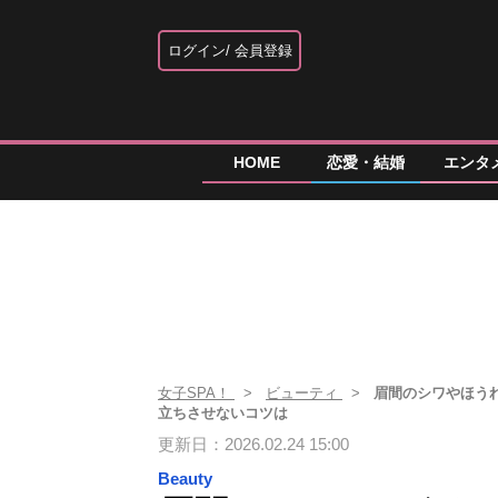
ログイン
会員登録
HOME
恋愛・結婚
エンタ
女子SPA！
ビューティ
眉間のシワやほうれ
立ちさせないコツは
更新日：2026.02.24 15:00
Beauty