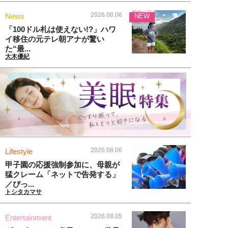
2026.08.06
News
NEW
「100ドル札は使えない!?」ハワ
イ移住の元テレ朝アナが驚い
た“最...
大木優紀
2026.08.06
Lifestyle
甲子園の応援強制参加に、母親が
猛クレーム「ネットで告発する」
／びっ...
トシタカマサ
2026.08.05
Entertainment