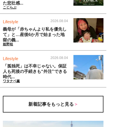
た悲壮感...
こじらぶ
2026.08.04
Lifestyle
義母が「赤ちゃんより私を優先し
て」と…産後6か月で始まった地
獄の義...
姫野桂
2026.08.04
Lifestyle
「孤独死」は不幸じゃない。保証
人も死後の手続きも“外注”できる
時代...
ワタナベ薫
新着記事をもっと見る