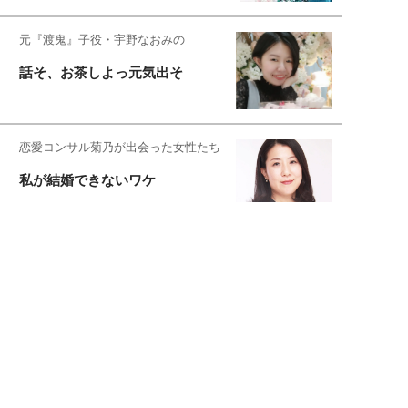
元『渡鬼』子役・宇野なおみの
話そ、お茶しよっ元気出そ
恋愛コンサル菊乃が出会った女性たち
私が結婚できないワケ
元局アナ・アラフォー、アンヌ遙香の
北海道シンプルライフ
宇垣美里が映画への想いを綴る
宇垣美里の沼落ちシネマ