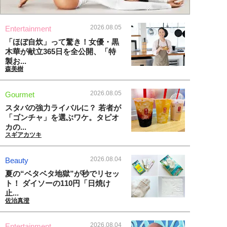
2026.08.05
Entertainment
「ほぼ自炊」って驚き！女優・黒
木華が献立365日を全公開、「特
製お...
森美樹
2026.08.05
Gourmet
スタバの強力ライバルに？ 若者が
「ゴンチャ」を選ぶワケ。タピオ
カの...
スギアカツキ
2026.08.04
Beauty
夏の“ベタベタ地獄”が秒でリセッ
ト！ ダイソーの110円「日焼け
止...
佐治真澄
2026.08.04
Entertainment