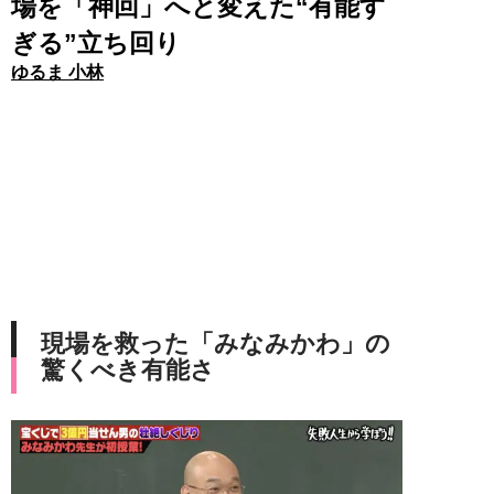
場を「神回」へと変えた“有能す
ぎる”立ち回り
ゆるま 小林
現場を救った「みなみかわ」の
驚くべき有能さ