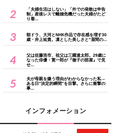
「夫婦生活はしない」「外での発散は申告
2
制」産後レスで離婚危機だった夫婦がたど
り着...
3
朝ドラ、大河とNHK作品で存在感を増す30
歳・井上祐貴。凛とした美しさと“眉間の...
父は佐藤浩市、祖父は三國連太郎。29歳に
4
なった俳優・寛一郎が『徹子の部屋』で見
せ...
夫が母親を嫌う理由がわからなかった私→
5
ある日“決定的瞬間”を目撃。さらに衝撃の
事...
インフォメーション