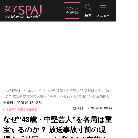
ログイン
会員登録
大人女性のホンネに向き合う
女子SPA！
エンタメ
なぜ“43歳・中堅芸人”を各局は重宝するの
か？ 放送事故寸前の現場を「神回」へと変えた“有能すぎる”立ち回り
更新日：2026.02.18 12:54
Entertainment
投稿日：2026.02.18 08:44
なぜ“43歳・中堅芸人”を各局は重
宝するのか？ 放送事故寸前の現