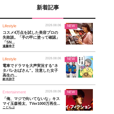
新着記事
2026.08.06
Lifestyle
NEW
コスメ4万点を試した美容プロの
失敗談。「手の甲に塗って確認」
「SN...
遠藤幸子
2026.08.06
Lifestyle
NEW
電車でドラマを大声実況する“ネ
タバレおばさん”。注意した女子
高生の...
鈴木詩子
2026.08.06
Entertainment
NEW
「俺、マジで向いてないな」キス
マイ玉森裕太、TVer1000万再生...
こじらぶ