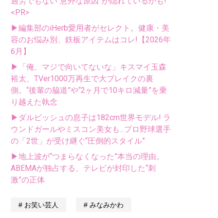
過労でもない“意外な原因”が隠れているかも!
<PR>
▶編集部のiHerb愛用者がセレクト。健康・美
容のお悩み別、鉄板アイテムはコレ!【2026年
6月】
▶「俺、マジで向いてないな」キスマイ玉森
裕太、TVer1000万再生で大ブレイクの裏
側。“後輩の脇道”や“2ヶ月で10キロ減量”を乗
り越えた執念
▶ダルビッシュの息子は182cm世界モデル! ラ
ウンドガールやミスコン美女も...プロ野球選手
の「2世」が受け継ぐ“圧倒的スタイル”
▶地上波が“つまらなくなった”本当の理由。
ABEMAが独占する、テレビが封印した“刺
激”の正体
お笑い芸人
みなみかわ