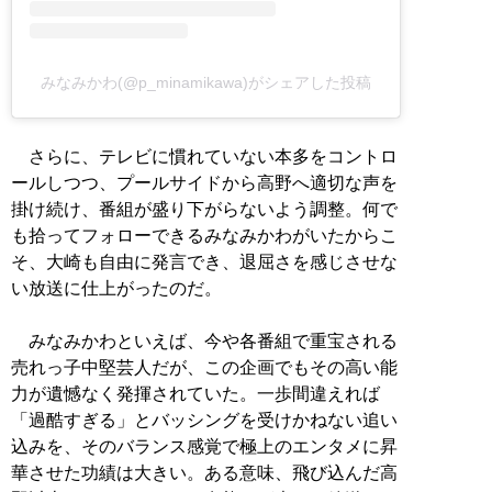
みなみかわ(@p_minamikawa)がシェアした投稿
さらに、テレビに慣れていない本多をコントロ
ールしつつ、プールサイドから高野へ適切な声を
掛け続け、番組が盛り下がらないよう調整。何で
も拾ってフォローできるみなみかわがいたからこ
そ、大崎も自由に発言でき、退屈さを感じさせな
い放送に仕上がったのだ。
みなみかわといえば、今や各番組で重宝される
売れっ子中堅芸人だが、この企画でもその高い能
力が遺憾なく発揮されていた。一歩間違えれば
「過酷すぎる」とバッシングを受けかねない追い
込みを、そのバランス感覚で極上のエンタメに昇
華させた功績は大きい。ある意味、飛び込んだ高