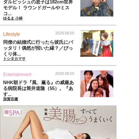
ダルビッシュの息子は182cm世界
モデル！ ラウンドガールやミス
コ...
ゆるま 小林
2026.08.05
Lifestyle
同僚の結婚式に行ったら彼氏にバ
ッタリ！偶然が招いた縁？／びっ
くり体...
トシタカマサ
2026.08.05
Entertainment
NHK朝ドラ『風、薫る』の威厳あ
る病院長は筒井道隆（55）。『あ
す...
加賀谷健