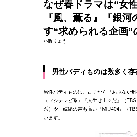
なぜ春ドラマは“女
『風、薫る』『銀河
す“求められる企画”
小政りょう
男性バディものは数多く存
男性バディものは、古くから『あぶない刑
（フジテレビ系）『人生は上々だ』（TB
系）や、続編の声も高い『MIU404』（
います。