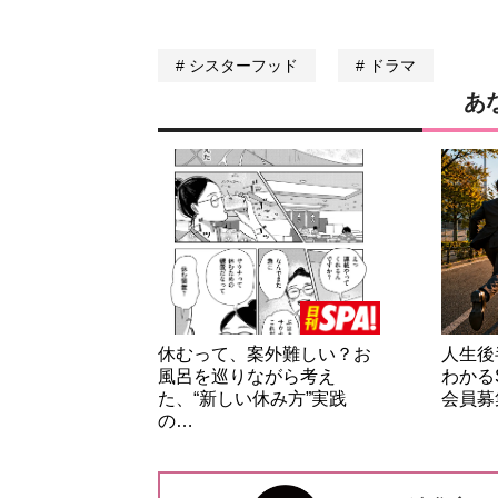
シスターフッド
ドラマ
あ
休むって、案外難しい？お
人生後
風呂を巡りながら考え
わかる
た、“新しい休み方”実践
会員募
の…