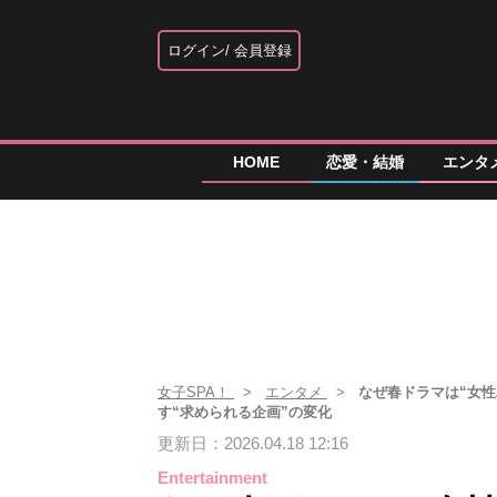
ログイン
会員登録
HOME
恋愛・結婚
エンタ
女子SPA！
エンタメ
なぜ春ドラマは“女
す“求められる企画”の変化
更新日：2026.04.18 12:16
Entertainment