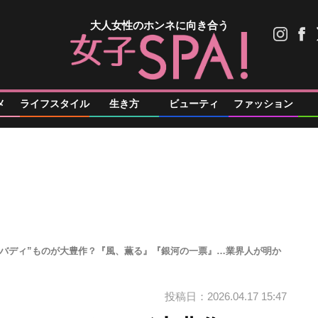
大人女性のホンネに向き合う
メ
ライフスタイル
生き方
ビューティ
ファッション
性バディ”ものが大豊作？『風、薫る』『銀河の一票』…業界人が明か
投稿日：2026.04.17 15:47