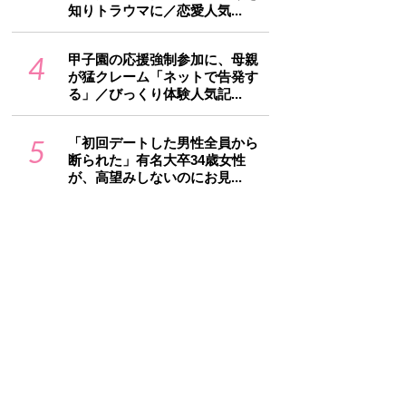
知りトラウマに／恋愛人気...
4
甲子園の応援強制参加に、母親
が猛クレーム「ネットで告発す
る」／びっくり体験人気記...
5
「初回デートした男性全員から
断られた」有名大卒34歳女性
が、高望みしないのにお見...