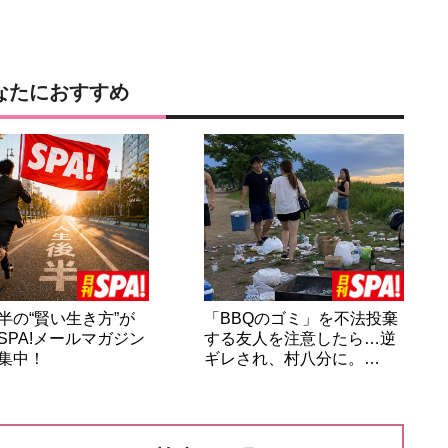
なたにおすすめ
半の“賢い生き方”が
「BBQのゴミ」を不法投棄
SPA!メールマガジン
する友人を注意したら…逆
集中！
ギレされ、村八分に。…