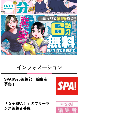
インフォメーション
SPA!Web編集部 編集者
募集！
「女子SPA！」のフリーラ
ンス編集者募集