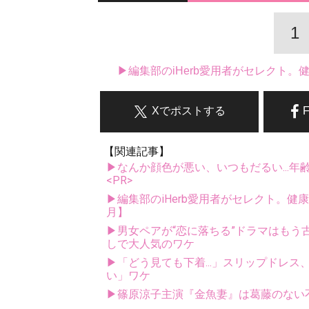
1
▶編集部のiHerb愛用者がセレクト
Xでポストする
【関連記事】
▶なんか顔色が悪い、いつもだるい...年
<PR>
▶編集部のiHerb愛用者がセレクト。健
月】
▶男女ペアが“恋に落ちる”ドラマはもう
しで大人気のワケ
▶「どう見ても下着...」スリップドレ
い」ワケ
▶篠原涼子主演『金魚妻』は葛藤のない