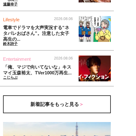
遠藤幸子
2026.08.06
Lifestyle
電車でドラマを大声実況する“ネ
タバレおばさん”。注意した女子
高生の...
鈴木詩子
2026.08.06
Entertainment
「俺、マジで向いてないな」キス
マイ玉森裕太、TVer1000万再生...
こじらぶ
新着記事をもっと見る