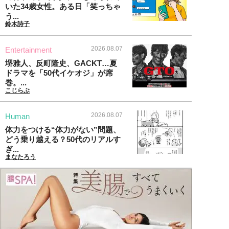
いた34歳女性。ある日「笑っちゃ
う...
鈴木詩子
2026.08.07
Entertainment
堺雅人、反町隆史、GACKT…夏
ドラマを「50代イケオジ」が席
巻。...
こじらぶ
2026.08.07
Human
体力をつける“体力がない”問題、
どう乗り越える？50代のリアルす
ぎ...
まなたろう