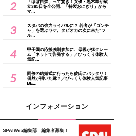
「ほぼ自炊」って驚き！女優・黒木華が献
2
立365日を全公開、「特製おにぎり」から
マ...
スタバの強力ライバルに？ 若者が「ゴンチ
3
ャ」を選ぶワケ。タピオカの次に来た“フ
ル...
甲子園の応援強制参加に、母親が猛クレー
4
ム「ネットで告発する」／びっくり体験人
気記...
同僚の結婚式に行ったら彼氏にバッタリ！
5
偶然が招いた縁？／びっくり体験人気記事
BE...
インフォメーション
SPA!Web編集部 編集者募集！