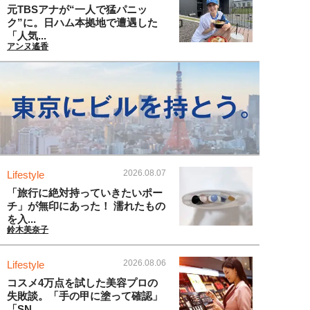
元TBSアナが“一人で猛パニッ
ク”に。日ハム本拠地で遭遇した
「人気...
アンヌ遙香
2026.08.07
Lifestyle
「旅行に絶対持っていきたいポー
チ」が無印にあった！ 濡れたもの
を入...
鈴木美奈子
2026.08.06
Lifestyle
コスメ4万点を試した美容プロの
失敗談。「手の甲に塗って確認」
「SN...