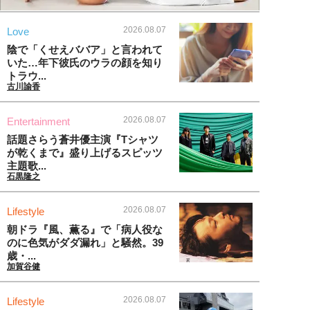
2026.08.07
Love
陰で「くせえババア」と言われて
いた…年下彼氏のウラの顔を知り
トラウ...
古川諭香
2026.08.07
Entertainment
話題さらう蒼井優主演『Tシャツ
が乾くまで』盛り上げるスピッツ
主題歌...
石黒隆之
2026.08.07
Lifestyle
朝ドラ『風、薫る』で「病人役な
のに色気がダダ漏れ」と騒然。39
歳・...
加賀谷健
2026.08.07
Lifestyle