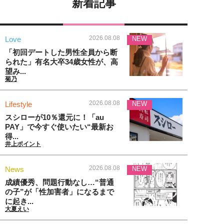
新着記事
2026.08.08
Love
NEW
「初回デートした男性全員から断
られた」有名大卒34歳女性が、高
望み...
菊乃
2026.08.08
Lifestyle
NEW
スシローが10％還元に！「au
PAY」で今すぐ使いたい“最新お
得...
井上ポイント
2026.08.08
News
NEW
成績優秀、問題行動なし…“普通
の子”が「性加害者」になるまで
に起き...
大夏えい