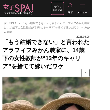
ログイン
会員登録
大人女性のホンネに向き合う
女子SPA！
「もう結婚できない」と言われたアラフィフみかん農家
に、14歳下の女性教師が“13年のキャリア”を捨てて嫁いだワケ
みか
ん農園
2026.04.08
「もう結婚できない」と言われた
アラフィフみかん農家に、14歳
下の女性教師が“13年のキャリ
ア”を捨てて嫁いだワケ
☓