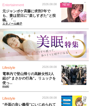
2026.08.08
Entertainment
NEW
元ジャンポケ斉藤に求刑7年で
も、妻は翌日に“楽しすぎた“と投
稿。「...
エタノール純子
2026.08.08
Lifestyle
電車内で登山帰りの高齢女性2人
組が“まさかの行為”。リュックを
使っ...
maki
2026.08.08
Lifestyle
“外面の良い義母”にいじめられて