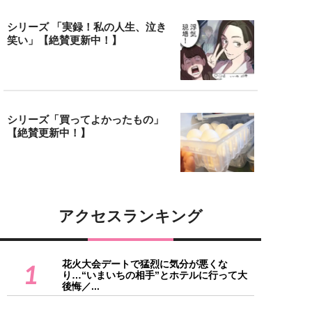
シリーズ 「実録！私の人生、泣き
笑い」【絶賛更新中！】
シリーズ「買ってよかったもの」
【絶賛更新中！】
アクセスランキング
花火大会デートで猛烈に気分が悪くな
1
り…“いまいちの相手”とホテルに行って大
後悔／...