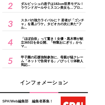
2
ダルビッシュの息子は182cm世界モデル！
ラウンドガールやミスコン美女も…プロ...
スタバの強力ライバルに？ 若者が「ゴンチ
3
ャ」を選ぶワケ。タピオカの次に来た“フ
ル...
「ほぼ自炊」って驚き！女優・黒木華が献
4
立365日を全公開、「特製おにぎり」から
マ...
甲子園の応援強制参加に、母親が猛クレー
5
ム「ネットで告発する」／びっくり体験人
気記...
インフォメーション
SPA!Web編集部 編集者募集！