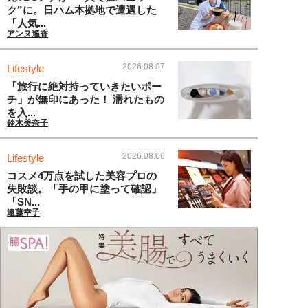
ク”に。日ハム本拠地で遭遇した
「人気...
アンヌ遙香
2026.08.07
Lifestyle
「旅行に絶対持っていきたいポー
チ」が無印にあった！ 濡れたもの
を入...
鈴木美奈子
2026.08.06
Lifestyle
コスメ4万点を試した美容プロの
失敗談。「手の甲に塗って確認」
「SN...
遠藤幸子