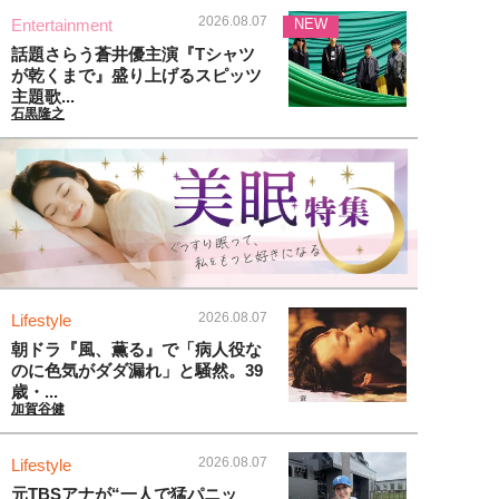
2026.08.07
Entertainment
NEW
話題さらう蒼井優主演『Tシャツ
が乾くまで』盛り上げるスピッツ
主題歌...
石黒隆之
2026.08.07
Lifestyle
朝ドラ『風、薫る』で「病人役な
のに色気がダダ漏れ」と騒然。39
歳・...
加賀谷健
2026.08.07
Lifestyle
元TBSアナが“一人で猛パニッ