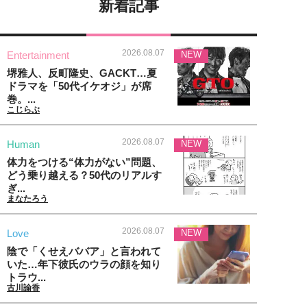
新着記事
2026.08.07
Entertainment
NEW
堺雅人、反町隆史、GACKT…夏
ドラマを「50代イケオジ」が席
巻。...
こじらぶ
2026.08.07
Human
NEW
体力をつける“体力がない”問題、
どう乗り越える？50代のリアルす
ぎ...
まなたろう
2026.08.07
Love
NEW
陰で「くせえババア」と言われて
いた…年下彼氏のウラの顔を知り
トラウ...
古川諭香