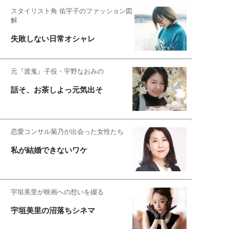
スタイリスト角 佑宇子のファッション図
解
失敗しない日常オシャレ
元『渡鬼』子役・宇野なおみの
話そ、お茶しよっ元気出そ
恋愛コンサル菊乃が出会った女性たち
私が結婚できないワケ
宇垣美里が映画への想いを綴る
宇垣美里の沼落ちシネマ