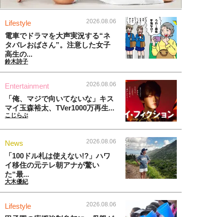
2026.08.06
Lifestyle
電車でドラマを大声実況する“ネ
タバレおばさん”。注意した女子
高生の...
鈴木詩子
2026.08.06
Entertainment
「俺、マジで向いてないな」キス
マイ玉森裕太、TVer1000万再生...
こじらぶ
2026.08.06
News
「100ドル札は使えない!?」ハワ
イ移住の元テレ朝アナが驚い
た“最...
大木優紀
2026.08.06
Lifestyle