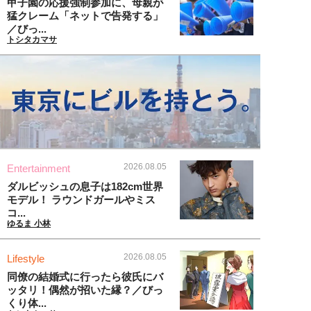
甲子園の応援強制参加に、母親が
猛クレーム「ネットで告発する」
／びっ...
トシタカマサ
2026.08.05
Entertainment
ダルビッシュの息子は182cm世界
モデル！ ラウンドガールやミス
コ...
ゆるま 小林
2026.08.05
Lifestyle
同僚の結婚式に行ったら彼氏にバ
ッタリ！偶然が招いた縁？／びっ
くり体...