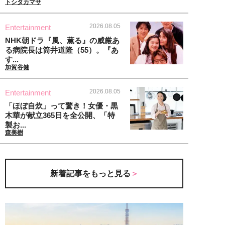
トシタカマサ
2026.08.05
Entertainment
NHK朝ドラ『風、薫る』の威厳あ
る病院長は筒井道隆（55）。『あ
す...
加賀谷健
2026.08.05
Entertainment
「ほぼ自炊」って驚き！女優・黒
木華が献立365日を全公開、「特
製お...
森美樹
新着記事をもっと見る