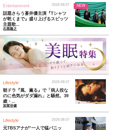
2026.08.07
Entertainment
NEW
話題さらう蒼井優主演『Tシャツ
が乾くまで』盛り上げるスピッツ
主題歌...
石黒隆之
2026.08.07
Lifestyle
朝ドラ『風、薫る』で「病人役な
のに色気がダダ漏れ」と騒然。39
歳・...
加賀谷健
2026.08.07
Lifestyle
元TBSアナが“一人で猛パニッ