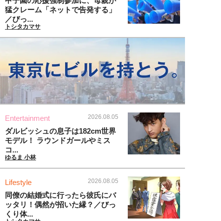
甲子園の応援強制参加に、母親が
猛クレーム「ネットで告発する」
／びっ...
トシタカマサ
2026.08.05
Entertainment
ダルビッシュの息子は182cm世界
モデル！ ラウンドガールやミス
コ...
ゆるま 小林
2026.08.05
Lifestyle
同僚の結婚式に行ったら彼氏にバ
ッタリ！偶然が招いた縁？／びっ
くり体...