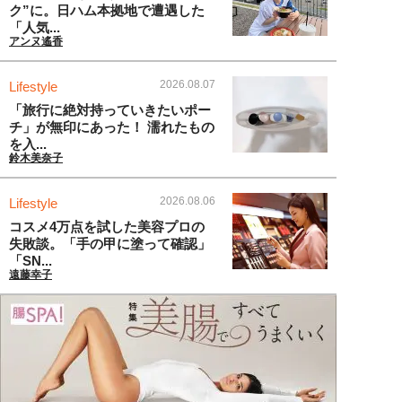
ク”に。日ハム本拠地で遭遇した
「人気...
アンヌ遙香
2026.08.07
Lifestyle
「旅行に絶対持っていきたいポー
チ」が無印にあった！ 濡れたもの
を入...
鈴木美奈子
2026.08.06
Lifestyle
コスメ4万点を試した美容プロの
失敗談。「手の甲に塗って確認」
「SN...
遠藤幸子