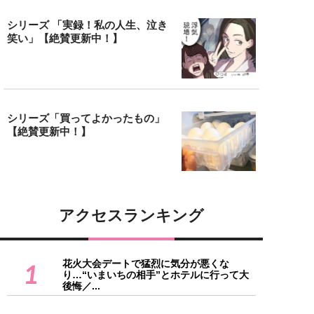
シリーズ 「実録！私の人生、泣き
笑い」【絶賛更新中！】
シリーズ「買ってよかったもの」
【絶賛更新中！】
アクセスランキング
花火大会デートで猛烈に気分が悪くな
1
り…“いまいちの相手”とホテルに行って大
後悔／...