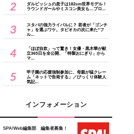
2
ダルビッシュの息子は182cm世界モデル！
ラウンドガールやミスコン美女も…プロ...
スタバの強力ライバルに？ 若者が「ゴンチ
3
ャ」を選ぶワケ。タピオカの次に来た“フ
ル...
「ほぼ自炊」って驚き！女優・黒木華が献
4
立365日を全公開、「特製おにぎり」から
マ...
甲子園の応援強制参加に、母親が猛クレー
5
ム「ネットで告発する」／びっくり体験人
気記...
インフォメーション
SPA!Web編集部 編集者募集！