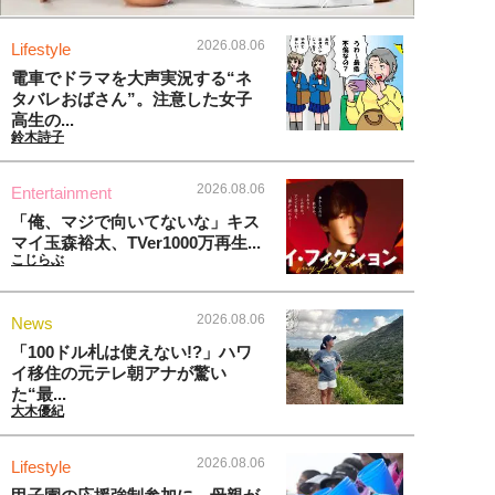
2026.08.06
Lifestyle
電車でドラマを大声実況する“ネ
タバレおばさん”。注意した女子
高生の...
鈴木詩子
2026.08.06
Entertainment
「俺、マジで向いてないな」キス
マイ玉森裕太、TVer1000万再生...
こじらぶ
2026.08.06
News
「100ドル札は使えない!?」ハワ
イ移住の元テレ朝アナが驚い
た“最...
大木優紀
2026.08.06
Lifestyle