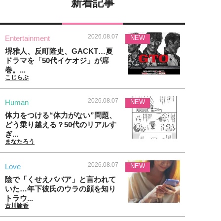
新着記事
2026.08.07
Entertainment
NEW
堺雅人、反町隆史、GACKT…夏
ドラマを「50代イケオジ」が席
巻。...
こじらぶ
2026.08.07
Human
NEW
体力をつける“体力がない”問題、
どう乗り越える？50代のリアルす
ぎ...
まなたろう
2026.08.07
Love
NEW
陰で「くせえババア」と言われて
いた…年下彼氏のウラの顔を知り
トラウ...
古川諭香