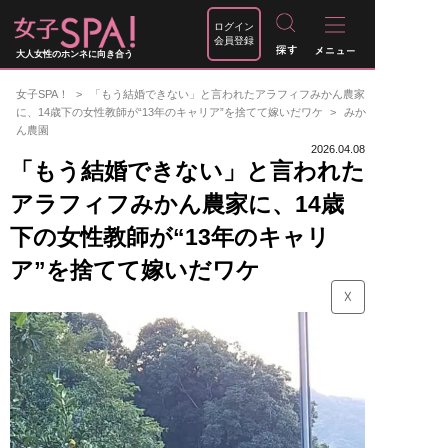
ログイン
会員登録
大人女性のホンネに向き合う
女子SPA！
「もう結婚できない」と言われたアラフィフみかん農家
に、14歳下の女性教師が“13年のキャリア”を捨てて嫁いだワケ
みか
ん農園
2026.04.08
「もう結婚できない」と言われた
アラフィフみかん農家に、14歳
下の女性教師が“13年のキャリ
ア”を捨てて嫁いだワケ
☓