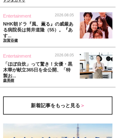
トシタカマサ
2026.08.05
Entertainment
NHK朝ドラ『風、薫る』の威厳あ
る病院長は筒井道隆（55）。『あ
す...
加賀谷健
2026.08.05
Entertainment
「ほぼ自炊」って驚き！女優・黒
木華が献立365日を全公開、「特
製お...
森美樹
新着記事をもっと見る