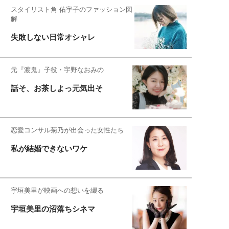
スタイリスト角 佑宇子のファッション図
解
失敗しない日常オシャレ
元『渡鬼』子役・宇野なおみの
話そ、お茶しよっ元気出そ
恋愛コンサル菊乃が出会った女性たち
私が結婚できないワケ
宇垣美里が映画への想いを綴る
宇垣美里の沼落ちシネマ