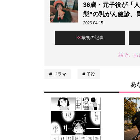
36歳・元子役が「
態”の乳がん健診、
2026.04.15
最初の記事
話そ、お
ドラマ
子役
あ