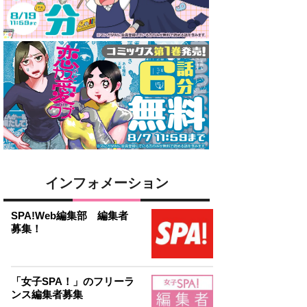
インフォメーション
SPA!Web編集部 編集者
募集！
「女子SPA！」のフリーラ
ンス編集者募集