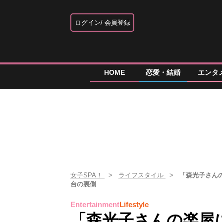
ログイン
会員登録
HOME
恋愛・結婚
エンタ
女子SPA！
ライフスタイル
「森光子さん
台の裏側
Entertainment
Lifestyle
「森光子さんの楽屋