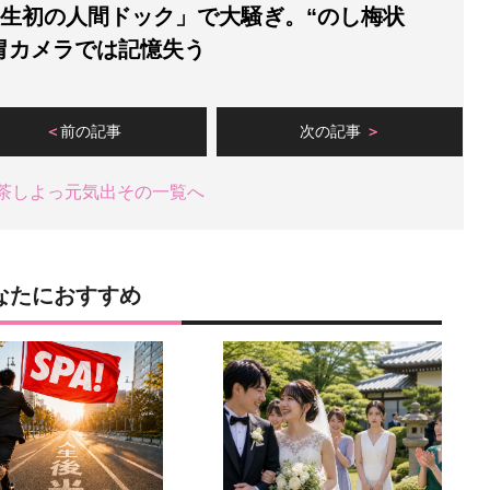
人生初の人間ドック」で大騒ぎ。“のし梅状
胃カメラでは記憶失う
前の記事
次の記事
茶しよっ元気出その一覧へ
なたにおすすめ