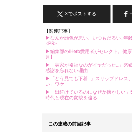
Xでポストする
【関連記事】
▶なんか顔色が悪い、いつもだるい...年
<PR>
▶編集部のiHerb愛用者がセレクト。健
月】
▶「実家が裕福なのがイヤだった...」3
感謝を忘れない理由
▶「どう見ても下着...」スリップドレ
い」ワケ
▶「出続けているのになぜか懐かしい」5
時代と現在の変貌を辿る
この連載の前回記事