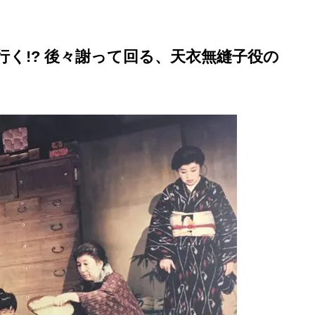
く!? 後々謝って回る、天衣無縫子役の