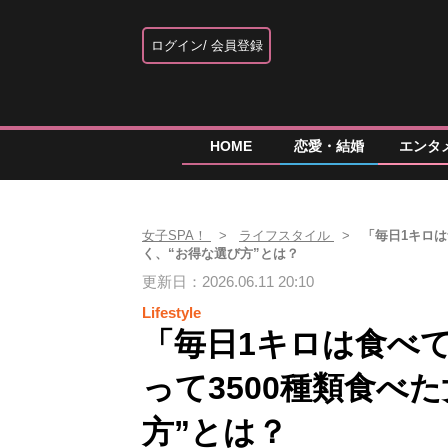
ログイン
会員登録
HOME
恋愛・結婚
エンタ
女子SPA！
ライフスタイル
「毎日1キロは
く、“お得な選び方”とは？
更新日：2026.06.11 20:10
Lifestyle
「毎日1キロは食べ
って3500種類食べ
方”とは？