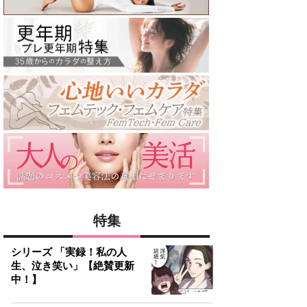
特集
シリーズ 「実録！私の人
生、泣き笑い」【絶賛更新
中！】