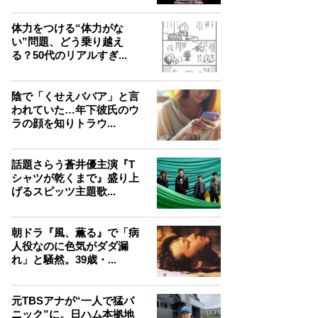
体力をつける“体力がな
い”問題、どう乗り越え
る？50代のリアルすぎ...
陰で「くせえババア」と言
われていた…年下彼氏のウ
ラの顔を知りトラウ...
話題さらう蒼井優主演『T
シャツが乾くまで』盛り上
げるスピッツ主題歌...
朝ドラ『風、薫る』で「病
人役なのに色気がダダ漏
れ」と騒然。39歳・...
元TBSアナが“一人で猛パ
ニック”に。日ハム本拠地