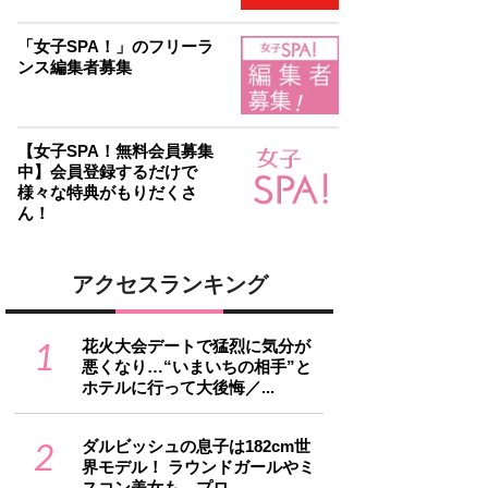
「女子SPA！」のフリーラ
ンス編集者募集
【女子SPA！無料会員募集
中】会員登録するだけで
様々な特典がもりだくさ
ん！
アクセスランキング
1
花火大会デートで猛烈に気分が
悪くなり…“いまいちの相手”と
ホテルに行って大後悔／...
2
ダルビッシュの息子は182cm世
界モデル！ ラウンドガールやミ
スコン美女も…プロ...