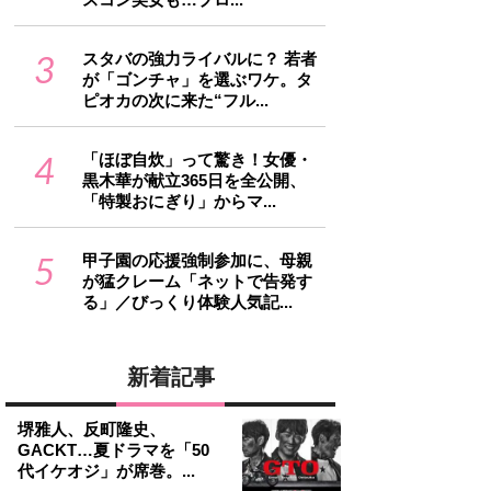
3
スタバの強力ライバルに？ 若者
が「ゴンチャ」を選ぶワケ。タ
ピオカの次に来た“フル...
4
「ほぼ自炊」って驚き！女優・
黒木華が献立365日を全公開、
「特製おにぎり」からマ...
5
甲子園の応援強制参加に、母親
が猛クレーム「ネットで告発す
る」／びっくり体験人気記...
新着記事
堺雅人、反町隆史、
GACKT…夏ドラマを「50
代イケオジ」が席巻。...