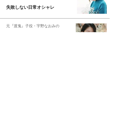
失敗しない日常オシャレ
元『渡鬼』子役・宇野なおみの
話そ、お茶しよっ元気出そ
宇垣美里が映画への想いを綴る
宇垣美里の沼落ちシネマ
松本穂香が映画愛を語ります
銀幕ロンリーガール
猫バカライターがおくる