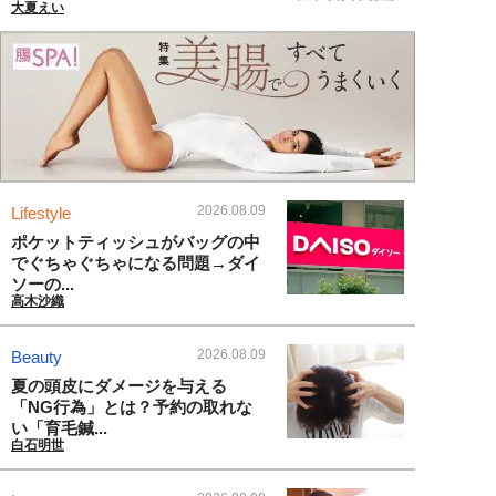
大夏えい
2026.08.09
Lifestyle
ポケットティッシュがバッグの中
でぐちゃぐちゃになる問題→ダイ
ソーの...
高木沙織
2026.08.09
Beauty
夏の頭皮にダメージを与える
「NG行為」とは？予約の取れな
い「育毛鍼...
白石明世