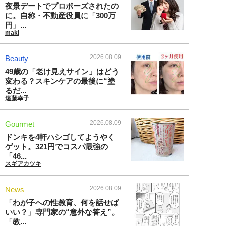
夜景デートでプロポーズされたの
に。自称・不動産役員に「300万
円」...
maki
2026.08.09
Beauty
49歳の「老け見えサイン」はどう
変わる？スキンケアの最後に“塗
るだ...
遠藤幸子
2026.08.09
Gourmet
ドンキを4軒ハシゴしてようやく
ゲット。321円でコスパ最強の
「46...
スギアカツキ
2026.08.09
News
「わが子への性教育、何を話せば
いい？」専門家の“意外な答え”。
「教...