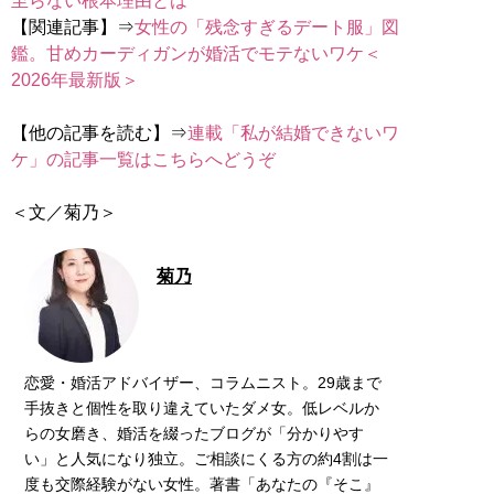
至らない根本理由とは
【関連記事】⇒
女性の「残念すぎるデート服」図
鑑。甘めカーディガンが婚活でモテないワケ＜
2026年最新版＞
【他の記事を読む】⇒
連載「私が結婚できないワ
ケ」の記事一覧はこちらへどうぞ
＜文／菊乃＞
菊乃
恋愛・婚活アドバイザー、コラムニスト。29歳まで
手抜きと個性を取り違えていたダメ女。低レベルか
らの女磨き、婚活を綴ったブログが「分かりやす
い」と人気になり独立。ご相談にくる方の約4割は一
度も交際経験がない女性。著書「あなたの『そこ』