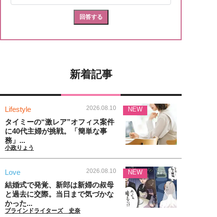
新着記事
2026.08.10
Lifestyle
NEW
タイミーの“激レア”オフィス案件
に40代主婦が挑戦。「簡単な事
務」...
小政りょう
2026.08.10
Love
NEW
結婚式で発覚、新郎は新婦の叔母
と過去に交際。当日まで気づかな
かった...
ブラインドライターズ 史奈