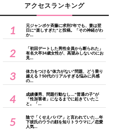
アクセスランキング
元ジャンポケ斉藤に求刑7年でも、妻は翌
1
日に“楽しすぎた“と投稿。「その神経がわ
か...
「初回デートした男性全員から断られた」
2
有名大卒34歳女性が、高望みしないのにお
見...
体力をつける“体力がない”問題、どう乗り
3
越える？50代のリアルすぎる悩みに共感
の...
成績優秀、問題行動なし…“普通の子”が
4
「性加害者」になるまでに起きていたこ
と。「...
陰で「くせえババア」と言われていた…年
5
下彼氏のウラの顔を知りトラウマに／恋愛
人気...