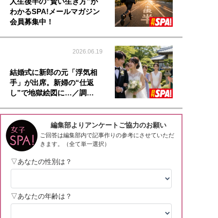
人生後半の“賢い生き方”が
わかるSPA!メールマガジン
会員募集中！
2026.06.19
結婚式に新郎の元「浮気相
手」が出席。新婦の“仕返
し”で地獄絵図に…／調…