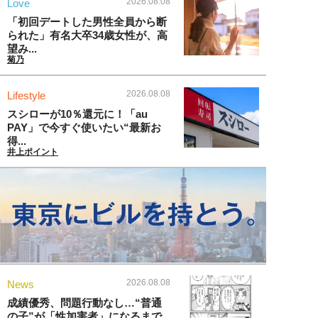
2026.08.08
Love
「初回デートした男性全員から断
られた」有名大卒34歳女性が、高
望み...
菊乃
2026.08.08
Lifestyle
スシローが10％還元に！「au
PAY」で今すぐ使いたい“最新お
得...
井上ポイント
2026.08.08
News
成績優秀、問題行動なし…“普通
の子”が「性加害者」になるまで