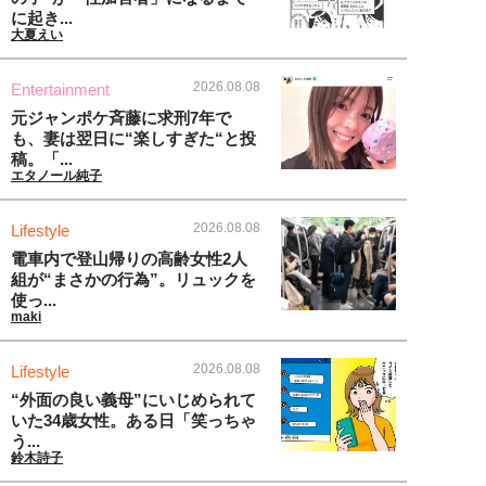
に起き...
大夏えい
2026.08.08
Entertainment
元ジャンポケ斉藤に求刑7年で
も、妻は翌日に“楽しすぎた“と投
稿。「...
エタノール純子
2026.08.08
Lifestyle
電車内で登山帰りの高齢女性2人
組が“まさかの行為”。リュックを
使っ...
maki
2026.08.08
Lifestyle
“外面の良い義母”にいじめられて
いた34歳女性。ある日「笑っちゃ
う...
鈴木詩子