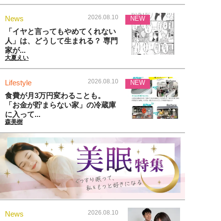
2026.08.10
News
NEW
「イヤと言ってもやめてくれない
人」は、どうして生まれる？ 専門
家が...
大夏えい
2026.08.10
Lifestyle
NEW
食費が月3万円変わることも。
「お金が貯まらない家」の冷蔵庫
に入って...
森美樹
2026.08.10
News