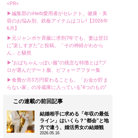
<PR>
▶編集部のiHerb愛用者がセレクト。健康・美
容のお悩み別、鉄板アイテムはコレ!【2026年
6月】
▶元ジャンポケ斉藤に求刑7年でも、妻は翌日
に“楽しすぎた“と投稿。「その神経がわから
ん」と騒然
▶“おばちゃんっぽい服”の残念な特徴とは?プ
ロが選んだデート服、ビフォーアフター集
▶食費が月3万円変わることも。「お金が貯ま
らない家」の冷蔵庫に入っている“4つのもの”
この連載の前回記事
結婚相手に求める「年収の最低
ライン」はいくら？“都会”と地
方で違う、婚活男女の結婚観
2026.05.16