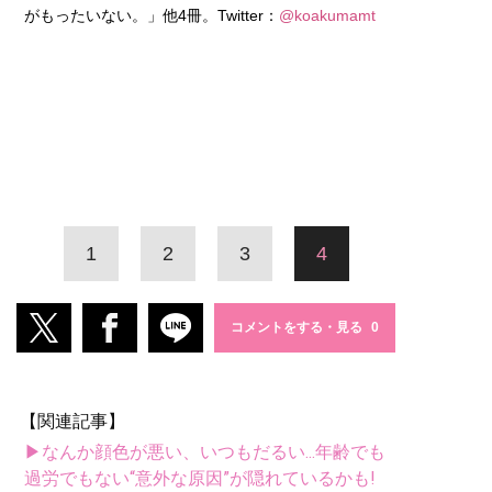
がもったいない。」他4冊。Twitter：
@koakumamt
1
2
3
4
コメントをする・見る
【関連記事】
▶なんか顔色が悪い、いつもだるい...年齢でも
過労でもない“意外な原因”が隠れているかも!