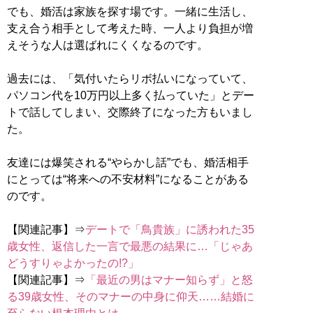
でも、婚活は家族を探す場です。一緒に生活し、
支え合う相手として考えた時、一人より負担が増
えそうな人は選ばれにくくなるのです。
過去には、「気付いたらリボ払いになっていて、
パソコン代を10万円以上多く払っていた」とデー
トで話してしまい、交際終了になった方もいまし
た。
友達には爆笑される“やらかし話”でも、婚活相手
にとっては“将来への不安材料”になることがある
のです。
【関連記事】⇒
デートで「鳥貴族」に誘われた35
歳女性、返信した一言で最悪の結果に…「じゃあ
どうすりゃよかったの!?」
【関連記事】⇒
「最近の男はマナー知らず」と怒
る39歳女性、そのマナーの中身に仰天……結婚に