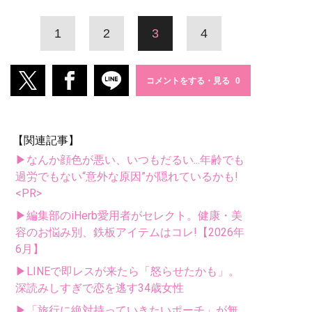
1
2
3
4
コメントをする・見る
【関連記事】
▶なんか顔色が悪い、いつもだるい...年齢でも
過労でもない“意外な原因”が隠れているかも!
<PR>
▶編集部のiHerb愛用者がセレクト。健康・美
容のお悩み別、鉄板アイテムはコレ!【2026年
6月】
▶LINEで即レスが来たら「怒らせたかも」。
深読みしすぎで恋を逃す34歳女性
▶「旅行に絶対持っていきたいポーチ」が無