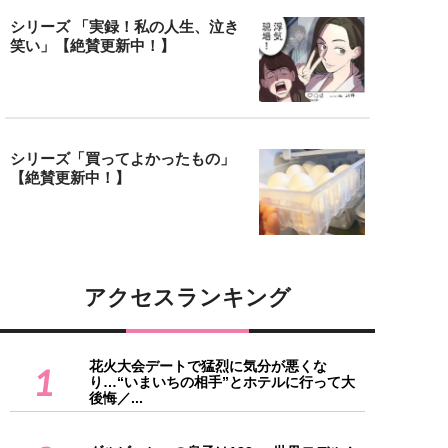
シリーズ 「実録！私の人生、泣き
笑い」【絶賛更新中！】
シリーズ「買ってよかったもの」
【絶賛更新中！】
アクセスランキング
花火大会デートで猛烈に気分が悪くな
1
り…“いまいちの相手”とホテルに行って大
後悔／...