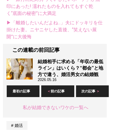
印にあった! 濡れたものを入れてもすぐ乾
く“底面の秘密”に大満足
▶「離婚したいんだよね...」夫にドッキリを仕
掛けた妻。ニヤニヤした直後、“笑えない展
開”に大後悔
この連載の前回記事
結婚相手に求める「年収の最低
ライン」はいくら？“都会”と地
方で違う、婚活男女の結婚観
2026.05.16
最初の記事
前の記事
次の記事
私が結婚できないワケの一覧へ
婚活