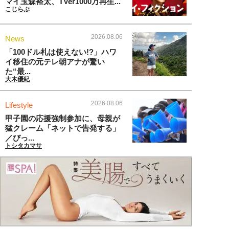
マイ玉森裕太、TVer1000万再生...
こじらぶ
2026.08.06
News
「100ドル札は使えない!?」ハワ
イ移住の元テレ朝アナが驚い
た“最...
大木優紀
2026.08.06
Lifestyle
甲子園の応援強制参加に、母親が
猛クレーム「ネットで告発する」
／びっ...
トシタカマサ