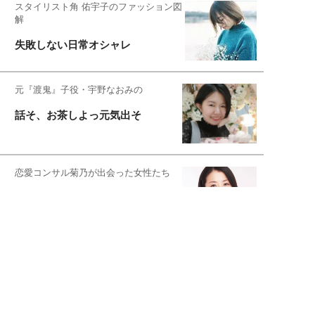
スタイリスト角 佑宇子のファッション図
解
失敗しない日常オシャレ
元『渡鬼』子役・宇野なおみの
話そ、お茶しよっ元気出そ
恋愛コンサル菊乃が出会った女性たち
私が結婚できないワケ
宇垣美里が映画への想いを綴る
宇垣美里の沼落ちシネマ