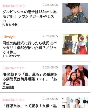
2026.08.05
Entertainment
ダルビッシュの息子は182cm世界
モデル！ ラウンドガールやミス
コ...
ゆるま 小林
2026.08.05
Lifestyle
同僚の結婚式に行ったら彼氏にバ
ッタリ！偶然が招いた縁？／びっ
くり体...
トシタカマサ
2026.08.05
Entertainment
NHK朝ドラ『風、薫る』の威厳あ
る病院長は筒井道隆（55）。『あ
す...
加賀谷健
2026.08.05
Entertainment
「ほぼ自炊」って驚き！女優・黒