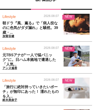
2026.08.07
Lifestyle
NEW
朝ドラ『風、薫る』で「病人役な
のに色気がダダ漏れ」と騒然。39
歳・...
加賀谷健
2026.08.07
Lifestyle
NEW
元TBSアナが“一人で猛パニッ
ク”に。日ハム本拠地で遭遇した
「人気...
アンヌ遙香
2026.08.07
Lifestyle
NEW
「旅行に絶対持っていきたいポー
チ」が無印にあった！ 濡れたもの
を入...
鈴木美奈子