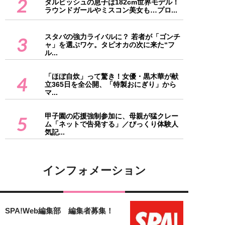
2
ダルビッシュの息子は182cm世界モデル！
ラウンドガールやミスコン美女も…プロ...
スタバの強力ライバルに？ 若者が「ゴンチ
3
ャ」を選ぶワケ。タピオカの次に来た“フ
ル...
「ほぼ自炊」って驚き！女優・黒木華が献
4
立365日を全公開、「特製おにぎり」から
マ...
甲子園の応援強制参加に、母親が猛クレー
5
ム「ネットで告発する」／びっくり体験人
気記...
インフォメーション
SPA!Web編集部 編集者募集！