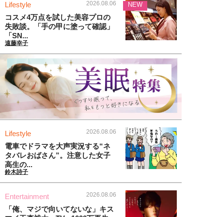
2026.08.06
Lifestyle
NEW
コスメ4万点を試した美容プロの
失敗談。「手の甲に塗って確認」
「SN...
遠藤幸子
2026.08.06
Lifestyle
電車でドラマを大声実況する“ネ
タバレおばさん”。注意した女子
高生の...
鈴木詩子
2026.08.06
Entertainment
「俺、マジで向いてないな」キス