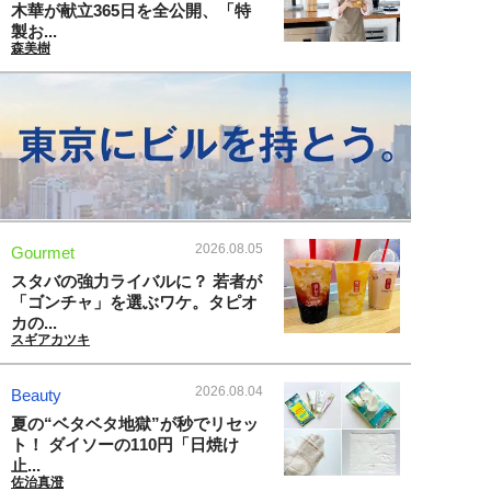
木華が献立365日を全公開、「特
製お...
森美樹
2026.08.05
Gourmet
スタバの強力ライバルに？ 若者が
「ゴンチャ」を選ぶワケ。タピオ
カの...
スギアカツキ
2026.08.04
Beauty
夏の“ベタベタ地獄”が秒でリセッ
ト！ ダイソーの110円「日焼け
止...
佐治真澄