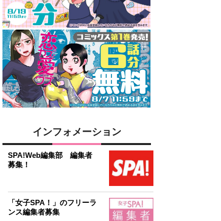
インフォメーション
SPA!Web編集部 編集者
募集！
「女子SPA！」のフリーラ
ンス編集者募集