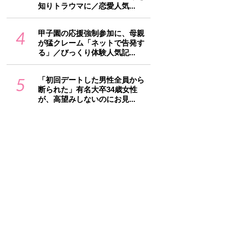
知りトラウマに／恋愛人気...
4
甲子園の応援強制参加に、母親
が猛クレーム「ネットで告発す
る」／びっくり体験人気記...
5
「初回デートした男性全員から
断られた」有名大卒34歳女性
が、高望みしないのにお見...