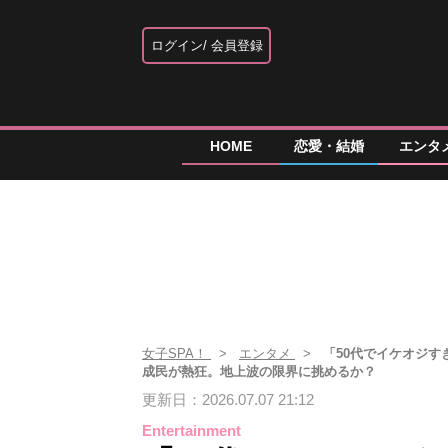
ログイン
会員登録
HOME
恋愛・結婚
エンタ
女子SPA！
エンタメ
「50代でイケオジす
成民が熱狂。地上波の限界に挑めるか？
更新日：2026.07.07 21:12
Entertainment