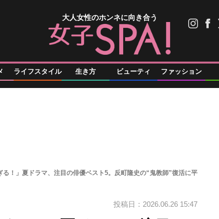
大人女性のホンネに向き合う
メ
ライフスタイル
生き方
ビューティ
ファッション
ぎる！」夏ドラマ、注目の俳優ベスト5。反町隆史の“鬼教師”復活に平
投稿日：2026.06.26 15:47