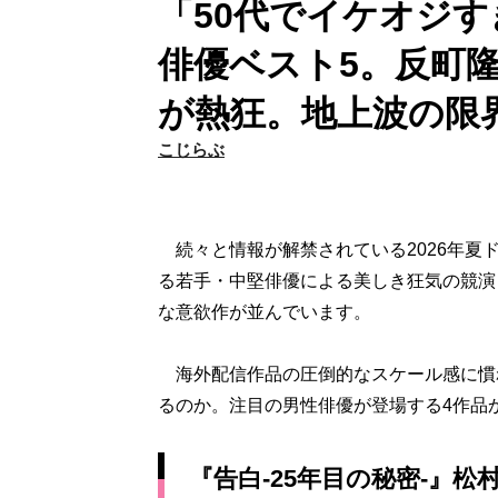
「50代でイケオジ
俳優ベスト5。反町隆
が熱狂。地上波の限
こじらぶ
続々と情報が解禁されている2026年夏
る若手・中堅俳優による美しき狂気の競演
な意欲作が並んでいます。
海外配信作品の圧倒的なスケール感に慣
るのか。注目の男性俳優が登場する4作品
『告白-25年目の秘密-』