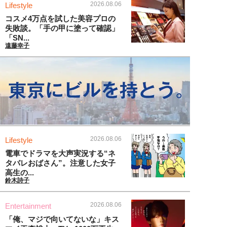
2026.08.06
Lifestyle
コスメ4万点を試した美容プロの
失敗談。「手の甲に塗って確認」
「SN...
遠藤幸子
2026.08.06
Lifestyle
電車でドラマを大声実況する“ネ
タバレおばさん”。注意した女子
高生の...
鈴木詩子
2026.08.06
Entertainment
「俺、マジで向いてないな」キス