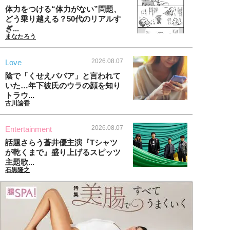
体力をつける“体力がない”問題、
どう乗り越える？50代のリアルす
ぎ...
まなたろう
2026.08.07
Love
陰で「くせえババア」と言われて
いた…年下彼氏のウラの顔を知り
トラウ...
古川諭香
2026.08.07
Entertainment
話題さらう蒼井優主演『Tシャツ
が乾くまで』盛り上げるスピッツ
主題歌...
石黒隆之