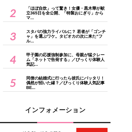
「ほぼ自炊」って驚き！女優・黒木華が献
2
立365日を全公開、「特製おにぎり」から
マ...
スタバの強力ライバルに？ 若者が「ゴンチ
3
ャ」を選ぶワケ。タピオカの次に来た“フ
ル...
甲子園の応援強制参加に、母親が猛クレー
4
ム「ネットで告発する」／びっくり体験人
気記...
同僚の結婚式に行ったら彼氏にバッタリ！
5
偶然が招いた縁？／びっくり体験人気記事
BE...
インフォメーション