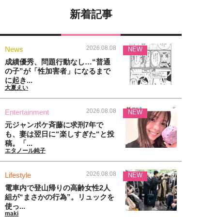
新着記事
2026.08.08
News
NEW
成績優秀、問題行動なし…“普通
の子”が「性加害者」になるまで
に起き...
大夏えい
2026.08.08
Entertainment
NEW
元ジャンポケ斉藤に求刑7年で
も、妻は翌日に“楽しすぎた“と投
稿。「...
エタノール純子
2026.08.08
Lifestyle
NEW
電車内で登山帰りの高齢女性2人
組が“まさかの行為”。リュックを
使っ...
maki