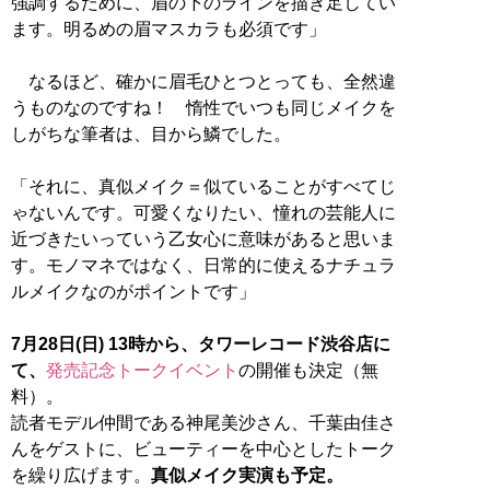
強調するために、眉の下のラインを描き足してい
ます。明るめの眉マスカラも必須です」
なるほど、確かに眉毛ひとつとっても、全然違
うものなのですね！ 惰性でいつも同じメイクを
しがちな筆者は、目から鱗でした。
「それに、真似メイク＝似ていることがすべてじ
ゃないんです。可愛くなりたい、憧れの芸能人に
近づきたいっていう乙女心に意味があると思いま
す。モノマネではなく、日常的に使えるナチュラ
ルメイクなのがポイントです」
7月28日(日) 13時から、タワーレコード渋谷店に
て、
発売記念トークイベント
の開催も決定（無
料）。
読者モデル仲間である神尾美沙さん、千葉由佳さ
んをゲストに、ビューティーを中心としたトーク
を繰り広げます。
真似メイク実演も予定。