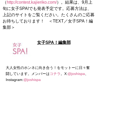
（
http://contest.kajieriko.com/
）。結果は、9月上
旬に女子SPA!でも発表予定です。応募方法は、
上記のサイトをご覧ください。たくさんのご応募
お待ちしております！ ＜TEXT／女子SPA！編
集部＞
女子SPA！編集部
大人女性のホンネに向き合う！をモットーに日々奮
闘しています。メンバーは
コチラ
。X:
@joshispa
、
Instagram:
@joshispa