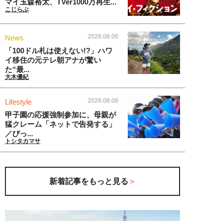
マイ玉森裕太、TVer1000万再生...
こじらぶ
2026.08.06
News
「100ドル札は使えない!?」ハワ
イ移住の元テレ朝アナが驚い
た“最...
大木優紀
2026.08.06
Lifestyle
甲子園の応援強制参加に、母親が
猛クレーム「ネットで告発する」
／びっ...
トシタカマサ
新着記事をもっと見る