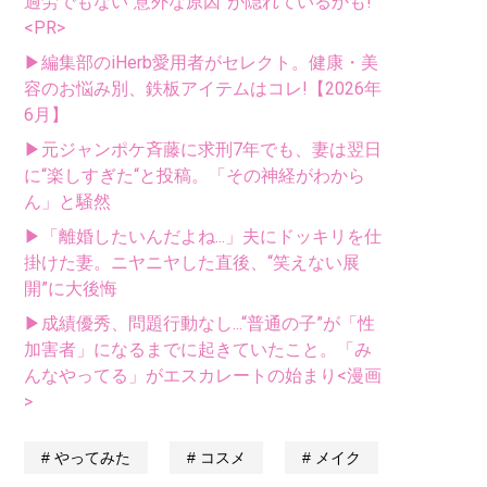
過労でもない“意外な原因”が隠れているかも!
<PR>
▶編集部のiHerb愛用者がセレクト。健康・美
容のお悩み別、鉄板アイテムはコレ!【2026年
6月】
▶元ジャンポケ斉藤に求刑7年でも、妻は翌日
に“楽しすぎた“と投稿。「その神経がわから
ん」と騒然
▶「離婚したいんだよね...」夫にドッキリを仕
掛けた妻。ニヤニヤした直後、“笑えない展
開”に大後悔
▶成績優秀、問題行動なし...“普通の子”が「性
加害者」になるまでに起きていたこと。「み
んなやってる」がエスカレートの始まり<漫画
>
やってみた
コスメ
メイク