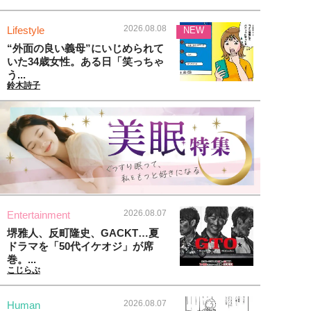
2026.08.08
Lifestyle
NEW
“外面の良い義母”にいじめられて
いた34歳女性。ある日「笑っちゃ
う...
鈴木詩子
2026.08.07
Entertainment
堺雅人、反町隆史、GACKT…夏
ドラマを「50代イケオジ」が席
巻。...
こじらぶ
2026.08.07
Human