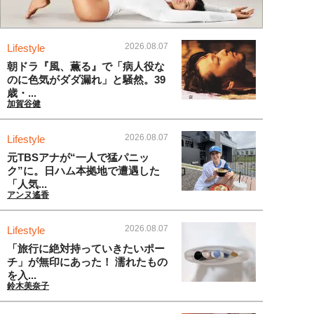
2026.08.07
Lifestyle
朝ドラ『風、薫る』で「病人役な
のに色気がダダ漏れ」と騒然。39
歳・...
加賀谷健
2026.08.07
Lifestyle
元TBSアナが“一人で猛パニッ
ク”に。日ハム本拠地で遭遇した
「人気...
アンヌ遙香
2026.08.07
Lifestyle
「旅行に絶対持っていきたいポー
チ」が無印にあった！ 濡れたもの
を入...
鈴木美奈子