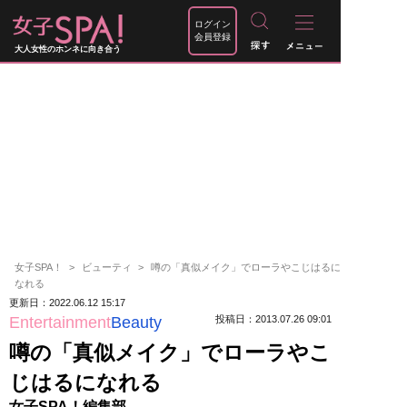
ログイン
会員登録
大人女性のホンネに向き合う
女子SPA！
ビューティ
噂の「真似メイク」でローラやこじはるに
なれる
更新日：2022.06.12 15:17
Entertainment
Beauty
投稿日：2013.07.26 09:01
噂の「真似メイク」でローラやこ
じはるになれる
女子SPA！編集部