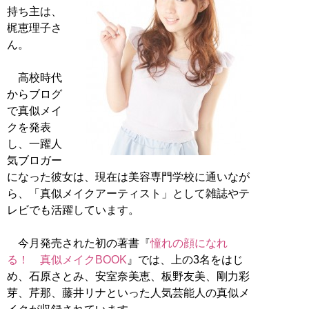
持ち主は、
梶恵理子さ
ん。
高校時代
からブログ
で真似メイ
クを発表
し、一躍人
気ブロガー
になった彼女は、現在は美容専門学校に通いなが
ら、「真似メイクアーティスト」として雑誌やテ
レビでも活躍しています。
今月発売された初の著書『
憧れの顔になれ
る！ 真似メイクBOOK
』では、上の3名をはじ
め、石原さとみ、安室奈美恵、板野友美、剛力彩
芽、芹那、藤井リナといった人気芸能人の真似メ