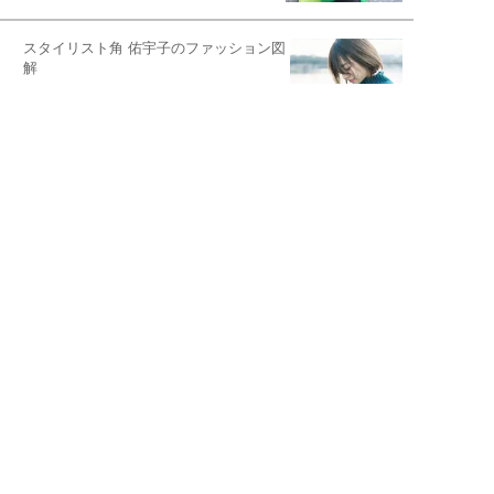
スタイリスト角 佑宇子のファッション図
解
失敗しない日常オシャレ
元『渡鬼』子役・宇野なおみの
話そ、お茶しよっ元気出そ
恋愛コンサル菊乃が出会った女性たち
私が結婚できないワケ
宇垣美里が映画への想いを綴る
宇垣美里の沼落ちシネマ