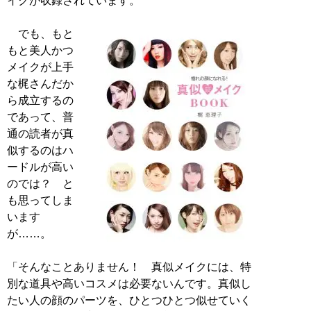
イクが収録されています。
でも、もと
もと美人かつ
メイクが上手
な梶さんだか
ら成立するの
であって、普
通の読者が真
似するのはハ
ードルが高い
のでは？ と
も思ってしま
います
が……。
「そんなことありません！ 真似メイクには、特
別な道具や高いコスメは必要ないんです。真似し
たい人の顔のパーツを、ひとつひとつ似せていく