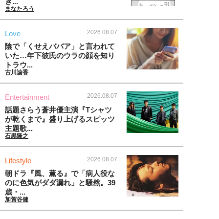
ぎ...
まなたろう
2026.08.07
Love
陰で「くせえババア」と言われて
いた…年下彼氏のウラの顔を知り
トラウ...
古川諭香
2026.08.07
Entertainment
話題さらう蒼井優主演『Tシャツ
が乾くまで』盛り上げるスピッツ
主題歌...
石黒隆之
2026.08.07
Lifestyle
朝ドラ『風、薫る』で「病人役な
のに色気がダダ漏れ」と騒然。39
歳・...
加賀谷健