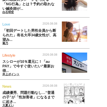
「NG行為」とは？予約の取れな
い鍼灸師が...
白石明世
2026.08.08
Love
「初回デートした男性全員から断
られた」有名大卒34歳女性が、高
望み...
菊乃
2026.08.08
Lifestyle
スシローが10％還元に！「au
PAY」で今すぐ使いたい“最新お
得...
井上ポイント
2026.08.08
News
成績優秀、問題行動なし…“普通
の子”が「性加害者」になるまで
に起き...
大夏えい