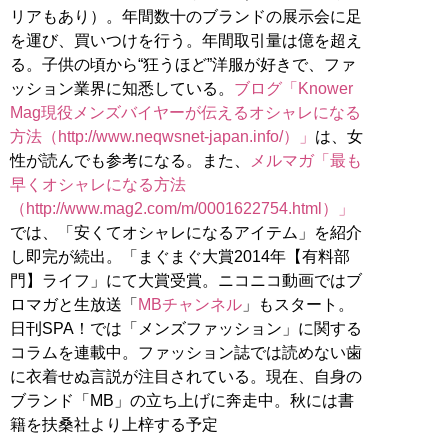
リアもあり）。年間数十のブランドの展示会に足
を運び、買いつけを行う。年間取引量は億を超え
る。子供の頃から“狂うほど”洋服が好きで、ファ
ッション業界に知悉している。
ブログ「Knower
Mag現役メンズバイヤーが伝えるオシャレになる
方法（http://www.neqwsnet-japan.info/）」
は、女
性が読んでも参考になる。また、
メルマガ「最も
早くオシャレになる方法
（http://www.mag2.com/m/0001622754.html）」
では、「安くてオシャレになるアイテム」を紹介
し即完が続出。「まぐまぐ大賞2014年【有料部
門】ライフ」にて大賞受賞。ニコニコ動画ではブ
ロマガと生放送「
MBチャンネル
」もスタート。
日刊SPA！では「メンズファッション」に関する
コラムを連載中。ファッション誌では読めない歯
に衣着せぬ言説が注目されている。現在、自身の
ブランド「MB」の立ち上げに奔走中。秋には書
籍を扶桑社より上梓する予定