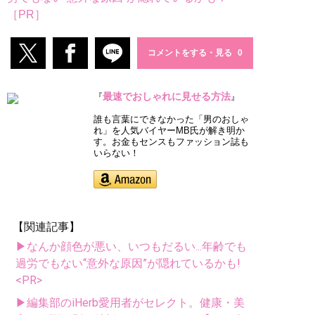
［PR］
コメントをする・見る
最速でおしゃれに見せる方法
『
』
誰も言葉にできなかった「男のおしゃ
れ」を人気バイヤーMB氏が解き明か
す。お金もセンスもファッション誌も
いらない！
【関連記事】
▶なんか顔色が悪い、いつもだるい...年齢でも
過労でもない“意外な原因”が隠れているかも!
<PR>
▶編集部のiHerb愛用者がセレクト。健康・美