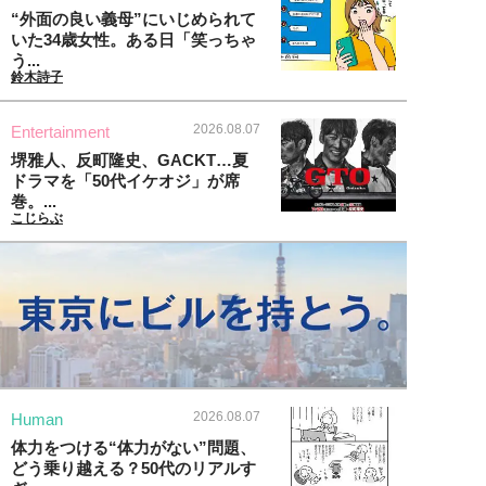
“外面の良い義母”にいじめられて
いた34歳女性。ある日「笑っちゃ
う...
鈴木詩子
2026.08.07
Entertainment
堺雅人、反町隆史、GACKT…夏
ドラマを「50代イケオジ」が席
巻。...
こじらぶ
2026.08.07
Human
体力をつける“体力がない”問題、
どう乗り越える？50代のリアルす