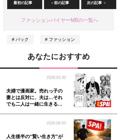
最初の記事
前の記事
次の記事
ファッションバイヤーMBの一覧へ
バック
ファッション
あなたにおすすめ
2026.03.30
夫婦で漫画家。売れっ子の
妻とは反対に、夫は…それ
でも二人は一緒に生きる…
2026.06.03
人生後半の“賢い生き方”が