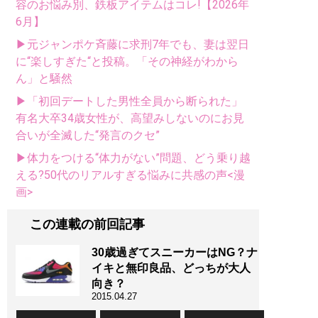
容のお悩み別、鉄板アイテムはコレ!【2026年
6月】
▶元ジャンポケ斉藤に求刑7年でも、妻は翌日
に“楽しすぎた“と投稿。「その神経がわから
ん」と騒然
▶「初回デートした男性全員から断られた」
有名大卒34歳女性が、高望みしないのにお見
合いが全滅した“発言のクセ”
▶体力をつける“体力がない”問題、どう乗り越
える?50代のリアルすぎる悩みに共感の声<漫
画>
この連載の前回記事
30歳過ぎてスニーカーはNG？ナ
イキと無印良品、どっちが大人
向き？
2015.04.27