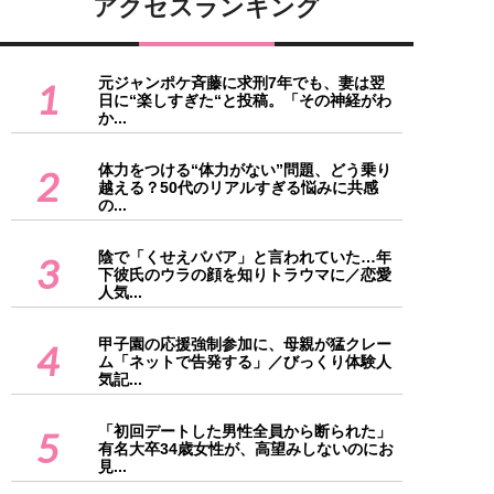
アクセスランキング
元ジャンポケ斉藤に求刑7年でも、妻は翌
1
日に“楽しすぎた“と投稿。「その神経がわ
か...
体力をつける“体力がない”問題、どう乗り
2
越える？50代のリアルすぎる悩みに共感
の...
陰で「くせえババア」と言われていた…年
3
下彼氏のウラの顔を知りトラウマに／恋愛
人気...
甲子園の応援強制参加に、母親が猛クレー
4
ム「ネットで告発する」／びっくり体験人
気記...
「初回デートした男性全員から断られた」
5
有名大卒34歳女性が、高望みしないのにお
見...