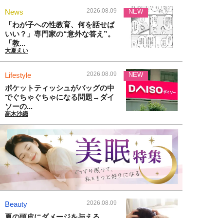
2026.08.09
News
NEW
「わが子への性教育、何を話せば
いい？」専門家の“意外な答え”。
「教...
大夏えい
2026.08.09
Lifestyle
NEW
ポケットティッシュがバッグの中
でぐちゃぐちゃになる問題→ダイ
ソーの...
高木沙織
2026.08.09
Beauty
夏の頭皮にダメージを与える