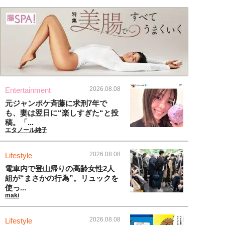
2026.08.08
Entertainment
元ジャンポケ斉藤に求刑7年で
も、妻は翌日に“楽しすぎた“と投
稿。「...
エタノール純子
2026.08.08
Lifestyle
電車内で登山帰りの高齢女性2人
組が“まさかの行為”。リュックを
使っ...
maki
2026.08.08
Lifestyle