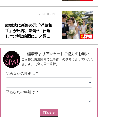
2026.06.19
結婚式に新郎の元「浮気相
手」が出席。新婦の“仕返
し”で地獄絵図に…／調…