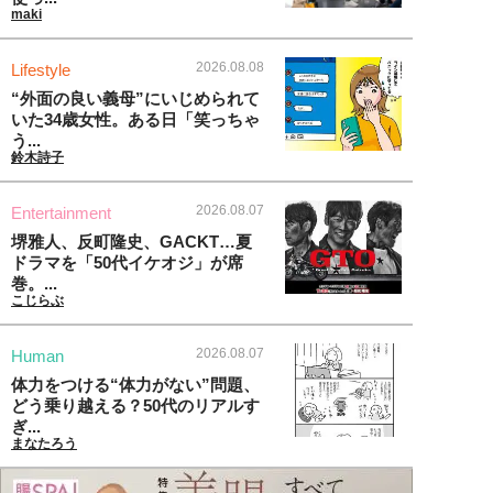
maki
2026.08.08
Lifestyle
“外面の良い義母”にいじめられて
いた34歳女性。ある日「笑っちゃ
う...
鈴木詩子
2026.08.07
Entertainment
堺雅人、反町隆史、GACKT…夏
ドラマを「50代イケオジ」が席
巻。...
こじらぶ
2026.08.07
Human
体力をつける“体力がない”問題、
どう乗り越える？50代のリアルす
ぎ...
まなたろう