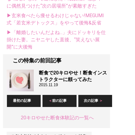
に偶然見つけた“次の居場所”が素敵すぎた
▶玄米食べたら痩せるわけじゃない!MEGUMI
式「若玄米デトックス」をやって後悔&反省
▶「離婚したいんだよね...」夫にドッキリを仕
掛けた妻。ニヤニヤした直後、“笑えない展
開”に大後悔
この特集の前回記事
断食で20キロやせ！断食インス
トラクターに頼ってみた
2015.11.19
最初の記事
前の記事
次の記事
20キロやせた断食体験記の一覧へ