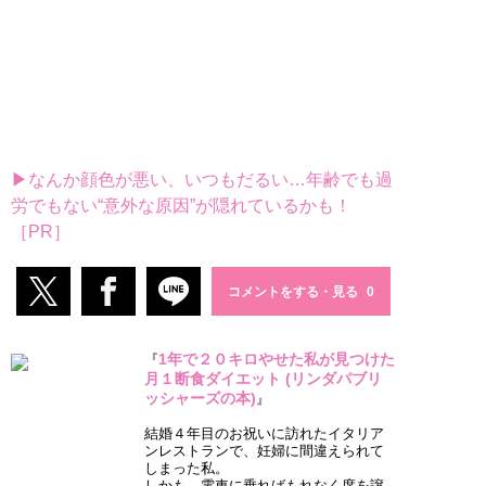
▶なんか顔色が悪い、いつもだるい…年齢でも過
労でもない“意外な原因”が隠れているかも！
［PR］
コメントをする・見る
1年で２０キロやせた私が見つけた
『
月１断食ダイエット (リンダパブリ
ッシャーズの本)
』
結婚４年目のお祝いに訪れたイタリア
ンレストランで、妊婦に間違えられて
しまった私。
しかも、電車に乗ればもれなく席を譲