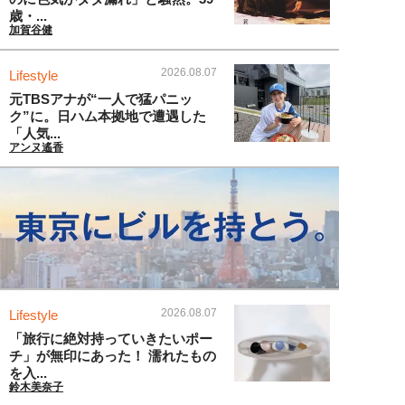
歳・...
加賀谷健
2026.08.07
Lifestyle
元TBSアナが“一人で猛パニッ
ク”に。日ハム本拠地で遭遇した
「人気...
アンヌ遙香
2026.08.07
Lifestyle
「旅行に絶対持っていきたいポー
チ」が無印にあった！ 濡れたもの
を入...
鈴木美奈子