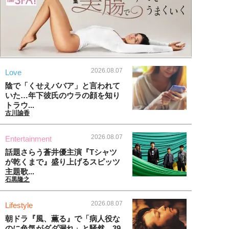
2026.08.07
Love
陰で「くせえババア」と言われて
いた…年下彼氏のウラの顔を知り
トラウ...
古川諭香
2026.08.07
Entertainment
話題さらう蒼井優主演『Tシャツ
が乾くまで』盛り上げるスピッツ
主題歌...
石黒隆之
2026.08.07
Lifestyle
朝ドラ『風、薫る』で「病人役な
のに色気がダダ漏れ」と騒然。39