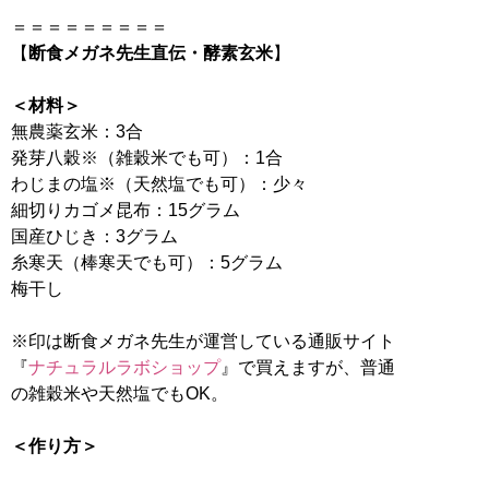
＝＝＝＝＝＝＝＝＝
【
断食メガネ先生直伝・酵素玄米
】
＜材料＞
無農薬玄米：3合
発芽八穀※（雑穀米でも可）：1合
わじまの塩※（天然塩でも可）：少々
細切りカゴメ昆布：15グラム
国産ひじき：3グラム
糸寒天（棒寒天でも可）：5グラム
梅干し
※印は断食メガネ先生が運営している通販サイト
『
ナチュラルラボショップ
』で買えますが、普通
の雑穀米や天然塩でもOK。
＜作り方＞