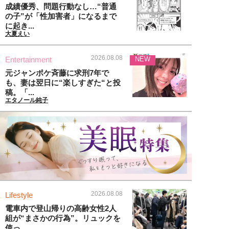
成績優秀、問題行動なし…“普通
の子”が「性加害者」になるまで
に起き...
大夏えい
2026.08.08
Entertainment
NEW
元ジャンポケ斉藤に求刑7年で
も、妻は翌日に“楽しすぎた“と投
稿。「...
エタノール純子
2026.08.08
Lifestyle
電車内で登山帰りの高齢女性2人
組が“まさかの行為”。リュックを
使っ...