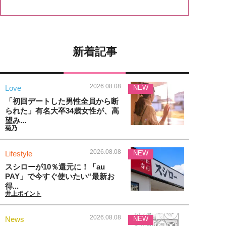
新着記事
2026.08.08
Love
NEW
「初回デートした男性全員から断
られた」有名大卒34歳女性が、高
望み...
菊乃
2026.08.08
Lifestyle
NEW
スシローが10％還元に！「au
PAY」で今すぐ使いたい“最新お
得...
井上ポイント
2026.08.08
News
NEW