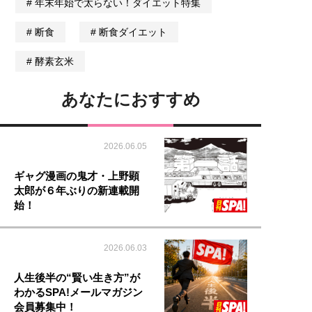
年末年始で太らない！ダイエット特集
断食
断食ダイエット
酵素玄米
あなたにおすすめ
2026.06.05
ギャグ漫画の鬼才・上野顕
太郎が６年ぶりの新連載開
始！
2026.06.03
人生後半の“賢い生き方”が
わかるSPA!メールマガジン
会員募集中！