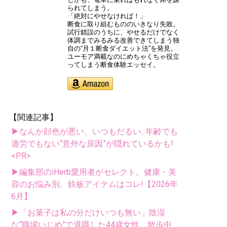
られてしまう。
「絶対にやせなければ！」
断食に取り組むもののいきなり失敗。
試行錯誤のうちに、やせるだけでなく
体調までみるみる改善できてしまう独
自の“月１断食ダイエット法”を発見。
ユーモア満載なのにめちゃくちゃ役立
ってしまう断食体験エッセイ。
【関連記事】
▶なんか顔色が悪い、いつもだるい...年齢でも
過労でもない“意外な原因”が隠れているかも!
<PR>
▶編集部のiHerb愛用者がセレクト。健康・美
容のお悩み別、鉄板アイテムはコレ!【2026年
6月】
▶「お菓子は私の分だけいつも無い」陰湿
な“職場いじめ”で退職した44歳女性。散歩中