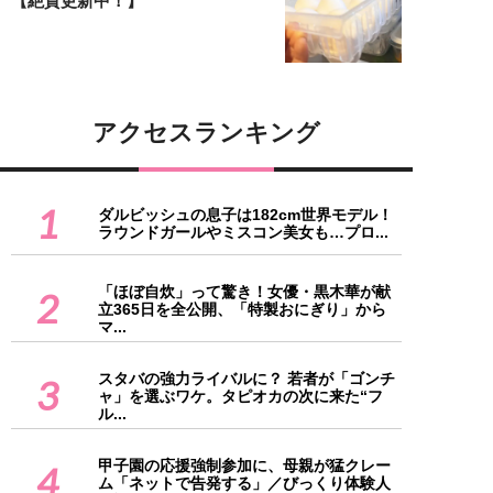
【絶賛更新中！】
アクセスランキング
1
ダルビッシュの息子は182cm世界モデル！
ラウンドガールやミスコン美女も…プロ...
「ほぼ自炊」って驚き！女優・黒木華が献
2
立365日を全公開、「特製おにぎり」から
マ...
スタバの強力ライバルに？ 若者が「ゴンチ
3
ャ」を選ぶワケ。タピオカの次に来た“フ
ル...
甲子園の応援強制参加に、母親が猛クレー
4
ム「ネットで告発する」／びっくり体験人