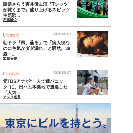
話題さらう蒼井優主演『Tシャツ
が乾くまで』盛り上げるスピッツ
主題歌...
石黒隆之
2026.08.07
Lifestyle
朝ドラ『風、薫る』で「病人役な
のに色気がダダ漏れ」と騒然。39
歳・...
加賀谷健
2026.08.07
Lifestyle
元TBSアナが“一人で猛パニッ
ク”に。日ハム本拠地で遭遇した
「人気...
アンヌ遙香