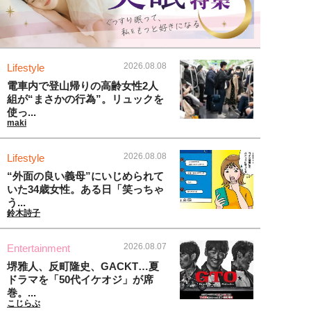
2026.08.08
Lifestyle
電車内で登山帰りの高齢女性2人
組が“まさかの行為”。リュックを
使っ...
maki
2026.08.08
Lifestyle
“外面の良い義母”にいじめられて
いた34歳女性。ある日「笑っちゃ
う...
鈴木詩子
2026.08.07
Entertainment
堺雅人、反町隆史、GACKT…夏
ドラマを「50代イケオジ」が席
巻。...
こじらぶ