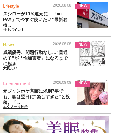
2026.08.08
Lifestyle
NEW
スシローが10％還元に！「au
PAY」で今すぐ使いたい“最新お
得...
井上ポイント
2026.08.08
News
NEW
成績優秀、問題行動なし…“普通
の子”が「性加害者」になるまで
に起き...
大夏えい
2026.08.08
Entertainment
NEW
元ジャンポケ斉藤に求刑7年で
も、妻は翌日に“楽しすぎた“と投
稿。「...
エタノール純子