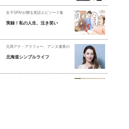
女子SPA!が贈る実話エピソード集
実録！私の人生、泣き笑い
元局アナ・アラフォー、アンヌ遙香の
北海道シンプルライフ
元キー局アナウンサー・大木優紀の
旅の恥はかき捨てて
スタイリスト角 佑宇子のファッション図
解