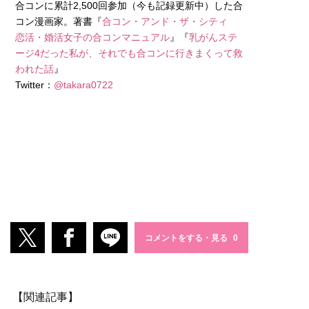
合コンに累計2,500回参加（今も記録更新中）した合
コン漫画家。著書『
合コン・アンド・ザ・シティ
恋活・婚活女子の合コンマニュアル
』『
乳がんステ
ージ4だった私が、それでも合コンに行きまくって救
われた話
』
Twitter：
@takara0722
コメントをする・見る
【関連記事】