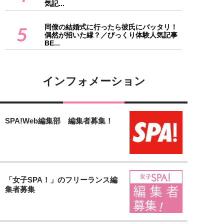
気記...
同僚の結婚式に行ったら彼氏にバッタリ！
5
偶然が招いた縁？／びっくり体験人気記事
BE...
インフォメーション
SPA!Web編集部 編集者募集！
「女子SPA！」のフリーランス編
集者募集