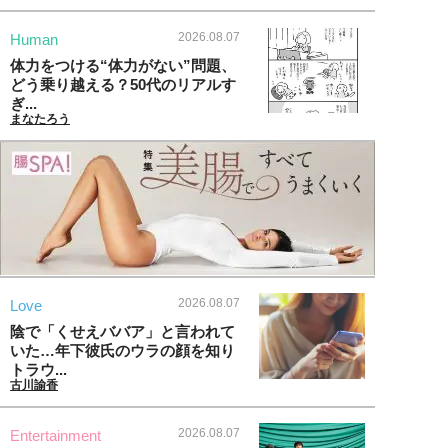
2026.08.07
Human
体力をつける“体力がない”問題、
どう乗り越える？50代のリアルす
ぎ...
まなたろう
2026.08.07
Love
陰で「くせえババア」と言われて
いた…年下彼氏のウラの顔を知り
トラウ...
古川諭香
2026.08.07
Entertainment