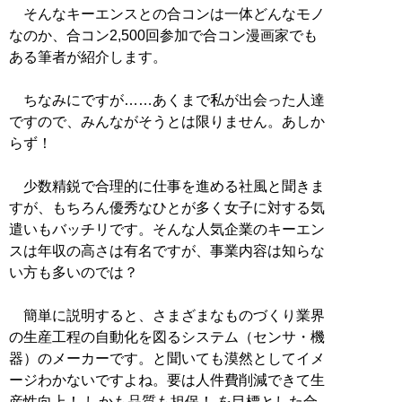
そんなキーエンスとの合コンは一体どんなモノ
なのか、合コン2,500回参加で合コン漫画家でも
ある筆者が紹介します。
ちなみにですが……あくまで私が出会った人達
ですので、みんながそうとは限りません。あしか
らず！
少数精鋭で合理的に仕事を進める社風と聞きま
すが、もちろん優秀なひとが多く女子に対する気
遣いもバッチリです。そんな人気企業のキーエン
スは年収の高さは有名ですが、事業内容は知らな
い方も多いのでは？
簡単に説明すると、さまざまなものづくり業界
の生産工程の自動化を図るシステム（センサ・機
器）のメーカーです。と聞いても漠然としてイメ
ージわかないですよね。要は人件費削減できて生
産性向上！ しかも品質も担保！ を目標とした合