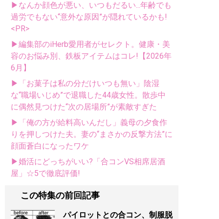
▶なんか顔色が悪い、いつもだるい...年齢でも
過労でもない“意外な原因”が隠れているかも!
<PR>
▶編集部のiHerb愛用者がセレクト。健康・美
容のお悩み別、鉄板アイテムはコレ!【2026年
6月】
▶「お菓子は私の分だけいつも無い」陰湿
な“職場いじめ”で退職した44歳女性。散歩中
に偶然見つけた“次の居場所”が素敵すぎた
▶「俺の方が給料高いんだし」義母の夕食作
りを押しつけた夫。妻の“まさかの反撃方法”に
顔面蒼白になったワケ
▶婚活にどっちがいい?「合コンVS相席居酒
屋」☆5で徹底評価!
この特集の前回記事
パイロットとの合コン、制服脱