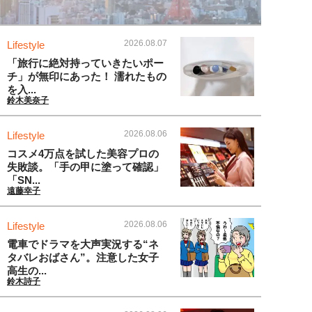
2026.08.07
Lifestyle
「旅行に絶対持っていきたいポー
チ」が無印にあった！ 濡れたもの
を入...
鈴木美奈子
2026.08.06
Lifestyle
コスメ4万点を試した美容プロの
失敗談。「手の甲に塗って確認」
「SN...
遠藤幸子
2026.08.06
Lifestyle
電車でドラマを大声実況する“ネ
タバレおばさん”。注意した女子
高生の...
鈴木詩子