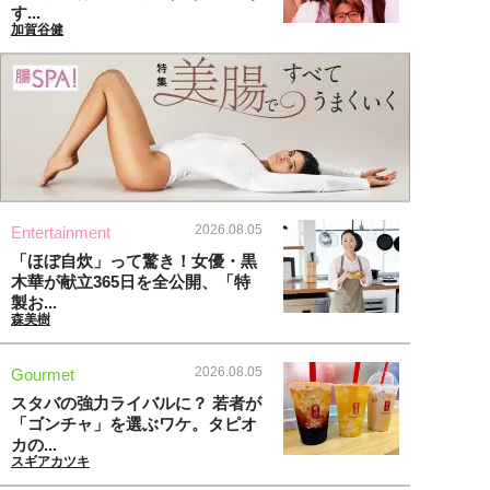
す...
加賀谷健
2026.08.05
Entertainment
「ほぼ自炊」って驚き！女優・黒
木華が献立365日を全公開、「特
製お...
森美樹
2026.08.05
Gourmet
スタバの強力ライバルに？ 若者が
「ゴンチャ」を選ぶワケ。タピオ
カの...
スギアカツキ