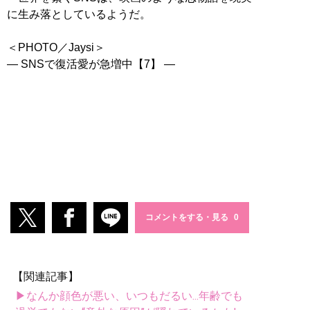
に生み落としているようだ。
＜PHOTO／Jaysi＞
― SNSで復活愛が急増中【7】 ―
コメントをする・見る
【関連記事】
▶なんか顔色が悪い、いつもだるい...年齢でも