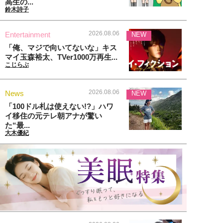
高生の...
鈴木詩子
2026.08.06
Entertainment
NEW
「俺、マジで向いてないな」キス
マイ玉森裕太、TVer1000万再生...
こじらぶ
2026.08.06
News
NEW
「100ドル札は使えない!?」ハワ
イ移住の元テレ朝アナが驚い
た“最...
大木優紀