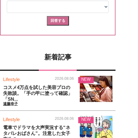
新着記事
2026.08.06
Lifestyle
NEW
コスメ4万点を試した美容プロの
失敗談。「手の甲に塗って確認」
「SN...
遠藤幸子
2026.08.06
Lifestyle
NEW
電車でドラマを大声実況する“ネ
タバレおばさん”。注意した女子