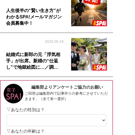
人生後半の“賢い生き方”が
わかるSPA!メールマガジン
会員募集中！
2026.06.19
結婚式に新郎の元「浮気相
手」が出席。新婦の“仕返
し”で地獄絵図に…／調…