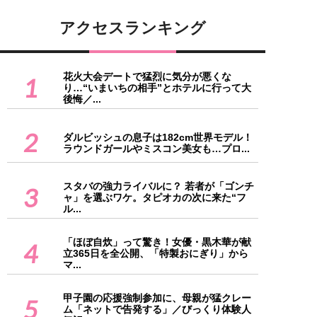
アクセスランキング
花火大会デートで猛烈に気分が悪くな
1
り…“いまいちの相手”とホテルに行って大
後悔／...
2
ダルビッシュの息子は182cm世界モデル！
ラウンドガールやミスコン美女も…プロ...
スタバの強力ライバルに？ 若者が「ゴンチ
3
ャ」を選ぶワケ。タピオカの次に来た“フ
ル...
「ほぼ自炊」って驚き！女優・黒木華が献
4
立365日を全公開、「特製おにぎり」から
マ...
甲子園の応援強制参加に、母親が猛クレー
5
ム「ネットで告発する」／びっくり体験人