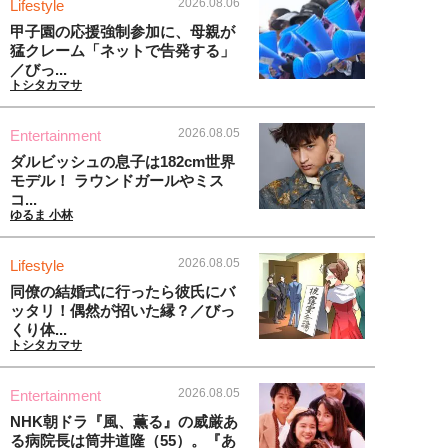
2026.08.06
Lifestyle
甲子園の応援強制参加に、母親が
猛クレーム「ネットで告発する」
／びっ...
トシタカマサ
2026.08.05
Entertainment
ダルビッシュの息子は182cm世界
モデル！ ラウンドガールやミス
コ...
ゆるま 小林
2026.08.05
Lifestyle
同僚の結婚式に行ったら彼氏にバ
ッタリ！偶然が招いた縁？／びっ
くり体...
トシタカマサ
2026.08.05
Entertainment
NHK朝ドラ『風、薫る』の威厳あ
る病院長は筒井道隆（55）。『あ