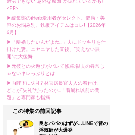
過労でもない“意外な原因”が隠れているかも!
<PR>
▶編集部のiHerb愛用者がセレクト。健康・美
容のお悩み別、鉄板アイテムはコレ!【2026年
6月】
▶「離婚したいんだよね...」夫にドッキリを仕
掛けた妻。ニヤニヤした直後、“笑えない展
開”に大後悔
▶元彼との火遊びがバレて修羅場!夫の尋常じ
ゃないキレっぷりとは
▶両陛下に失礼? 林官房長官夫人の着付け、
どこが“失礼”だったのか...「着崩れ以前の問
題」と専門家も指摘
この特集の前回記事
良きパパのはずが…LINEで昔の
浮気癖が大爆発