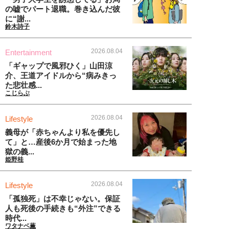
の嘘でパート退職。巻き込んだ彼
に“謝...
鈴木詩子
2026.08.04
Entertainment
「ギャップで風邪ひく」山田涼
介、王道アイドルから“病みきっ
た悲壮感...
こじらぶ
2026.08.04
Lifestyle
義母が「赤ちゃんより私を優先し
て」と…産後6か月で始まった地
獄の義...
姫野桂
2026.08.04
Lifestyle
「孤独死」は不幸じゃない。保証
人も死後の手続きも“外注”できる
時代...
ワタナベ薫