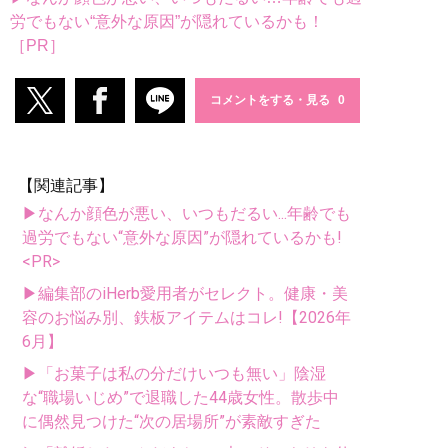
労でもない“意外な原因”が隠れているかも！
［PR］
コメントをする・見る
【関連記事】
▶なんか顔色が悪い、いつもだるい...年齢でも
過労でもない“意外な原因”が隠れているかも!
<PR>
▶編集部のiHerb愛用者がセレクト。健康・美
容のお悩み別、鉄板アイテムはコレ!【2026年
6月】
▶「お菓子は私の分だけいつも無い」陰湿
な“職場いじめ”で退職した44歳女性。散歩中
に偶然見つけた“次の居場所”が素敵すぎた