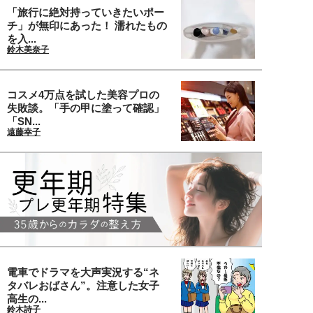
「旅行に絶対持っていきたいポー
チ」が無印にあった！ 濡れたもの
を入...
鈴木美奈子
コスメ4万点を試した美容プロの
失敗談。「手の甲に塗って確認」
「SN...
遠藤幸子
電車でドラマを大声実況する“ネ
タバレおばさん”。注意した女子
高生の...
鈴木詩子