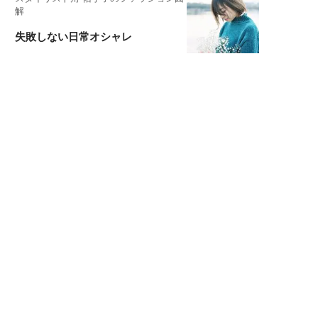
解
失敗しない日常オシャレ
元『渡鬼』子役・宇野なおみの
話そ、お茶しよっ元気出そ
宇垣美里が映画への想いを綴る
宇垣美里の沼落ちシネマ
松本穂香が映画愛を語ります
銀幕ロンリーガール