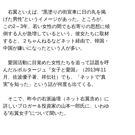
右翼といえば、“黒塗りの街宣車に日の丸を掲
げた男性”というイメージがあった。ところが、
この2～3年、若い女性の間でも右寄りの思想に傾
倒する人が急増しているという。彼女たちに取材
すると、２ちゃんねるなどネット経由で、韓国・
中国が嫌いになったという人が多い。
愛国活動に目覚めた女性たちを追って話題を呼
んだルポルタージュ『女子と愛国』（2013年11
月、佐波優子著、祥伝社）でも、「ネットで“真
実”を知った」という話が何度も出てくる。
そこで、昨今の右派論壇（ネット右翼含め）に
詳しいブロガー＆投資家の山本一郎氏に、いわゆ
る“右翼女子”について聞いた。