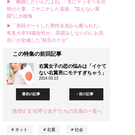
▶「離婚したいんだよね...」夫にドッキリを仕
掛けた妻。ニヤニヤした直後、“笑えない展
開”に大後悔
▶「初回デートした男性全員から断られた」
有名大卒34歳女性が、高望みしないのにお見
合いが全滅した“発言のクセ”
この特集の前回記事
右翼女子の恋の悩みは「イケて
ない右翼男にモテすぎちゃう」
2014.03.13
最初の記事
前の記事
急増する“右寄り女子”たちの主張の一覧へ
ネット
右翼
社会