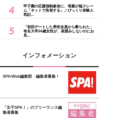
甲子園の応援強制参加に、母親が猛クレー
4
ム「ネットで告発する」／びっくり体験人
気記...
「初回デートした男性全員から断られた」
5
有名大卒34歳女性が、高望みしないのにお
見...
インフォメーション
SPA!Web編集部 編集者募集！
「女子SPA！」のフリーランス編
集者募集