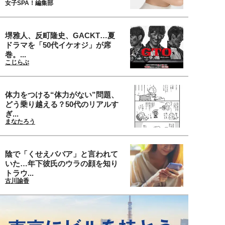
女子SPA！編集部
堺雅人、反町隆史、GACKT…夏
ドラマを「50代イケオジ」が席
巻。...
こじらぶ
体力をつける“体力がない”問題、
どう乗り越える？50代のリアルす
ぎ...
まなたろう
陰で「くせえババア」と言われて
いた…年下彼氏のウラの顔を知り
トラウ...
古川諭香