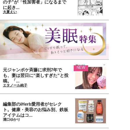
の子”が「性加害者」になるまで
に起き...
大夏えい
NEW
元ジャンポケ斉藤に求刑7年で
も、妻は翌日に“楽しすぎた“と投
稿。「...
エタノール純子
編集部のiHerb愛用者がセレク
ト。健康・美容のお悩み別、鉄板
アイテムはコ...
溝口ゆかり