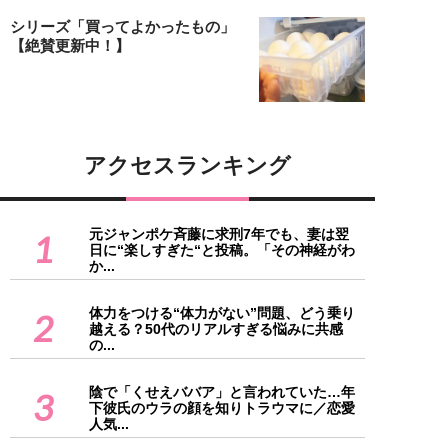
シリーズ「買ってよかったもの」
【絶賛更新中！】
アクセスランキング
元ジャンポケ斉藤に求刑7年でも、妻は翌
1
日に“楽しすぎた“と投稿。「その神経がわ
か...
体力をつける“体力がない”問題、どう乗り
2
越える？50代のリアルすぎる悩みに共感
の...
陰で「くせえババア」と言われていた…年
3
下彼氏のウラの顔を知りトラウマに／恋愛
人気...