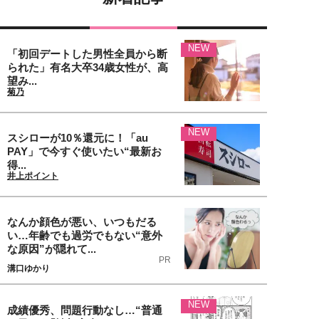
NEW
「初回デートした男性全員から断
られた」有名大卒34歳女性が、高
望み...
菊乃
NEW
スシローが10％還元に！「au
PAY」で今すぐ使いたい“最新お
得...
井上ポイント
なんか顔色が悪い、いつもだる
い…年齢でも過労でもない“意外
な原因”が隠れて...
PR
溝口ゆかり
NEW
成績優秀、問題行動なし…“普通