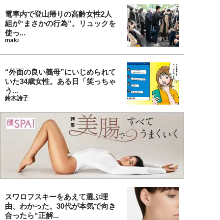
電車内で登山帰りの高齢女性2人
組が“まさかの行為”。リュックを
使っ...
maki
“外面の良い義母”にいじめられて
いた34歳女性。ある日「笑っちゃ
う...
鈴木詩子
スワロフスキーをあえて選ぶ理
由、わかった。30代が本気で向き
合ったら“正解...