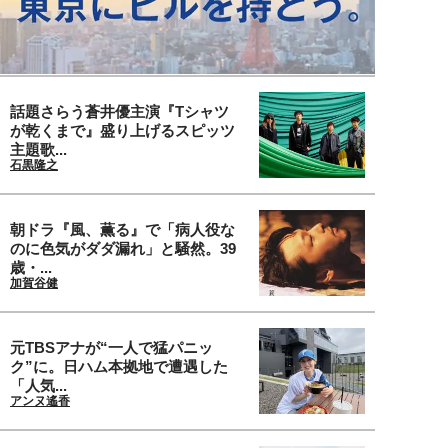
話題さらう蒼井優主演『Tシャツ
が乾くまで』盛り上げるスピッツ
主題歌...
石黒隆之
朝ドラ『風、薫る』で「病人役な
のに色気がダダ漏れ」と騒然。39
歳・...
加賀谷健
元TBSアナが“一人で猛パニッ
ク”に。日ハム本拠地で遭遇した
「人気...
アンヌ遙香