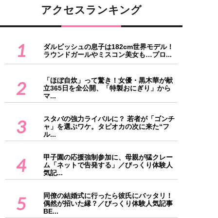
アクセスランキング
1
ダルビッシュの息子は182cm世界モデル！
ラウンドガールやミスコン美女も…プロ...
「ほぼ自炊」って驚き！女優・黒木華が献
2
立365日を全公開、「特製おにぎり」から
マ...
スタバの強力ライバルに？ 若者が「ゴンチ
3
ャ」を選ぶワケ。タピオカの次に来た“フ
ル...
甲子園の応援強制参加に、母親が猛クレー
4
ム「ネットで告発する」／びっくり体験人
気記...
同僚の結婚式に行ったら彼氏にバッタリ！
5
偶然が招いた縁？／びっくり体験人気記事
BE...