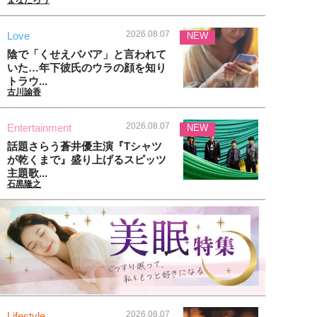
まなたろう
2026.08.07
Love
NEW
陰で「くせえババア」と言われて
いた…年下彼氏のウラの顔を知り
トラウ...
古川諭香
2026.08.07
Entertainment
NEW
話題さらう蒼井優主演『Tシャツ
が乾くまで』盛り上げるスピッツ
主題歌...
石黒隆之
2026.08.07
Lifestyle