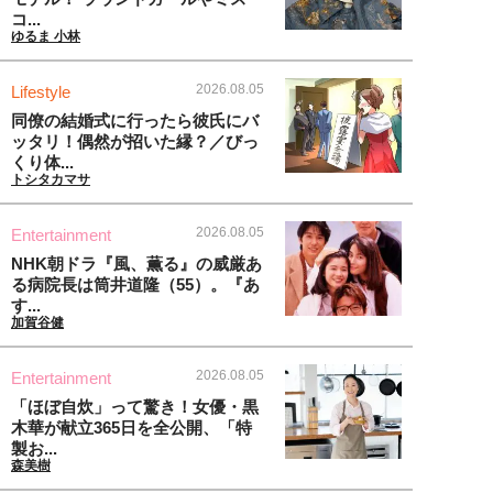
コ...
ゆるま 小林
2026.08.05
Lifestyle
同僚の結婚式に行ったら彼氏にバ
ッタリ！偶然が招いた縁？／びっ
くり体...
トシタカマサ
2026.08.05
Entertainment
NHK朝ドラ『風、薫る』の威厳あ
る病院長は筒井道隆（55）。『あ
す...
加賀谷健
2026.08.05
Entertainment
「ほぼ自炊」って驚き！女優・黒
木華が献立365日を全公開、「特
製お...
森美樹