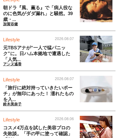
朝ドラ『風、薫る』で「病人役な
のに色気がダダ漏れ」と騒然。39
歳・...
加賀谷健
2026.08.07
Lifestyle
元TBSアナが“一人で猛パニッ
ク”に。日ハム本拠地で遭遇した
「人気...
アンヌ遙香
2026.08.07
Lifestyle
「旅行に絶対持っていきたいポー
チ」が無印にあった！ 濡れたもの
を入...
鈴木美奈子
2026.08.06
Lifestyle
コスメ4万点を試した美容プロの
失敗談。「手の甲に塗って確認」