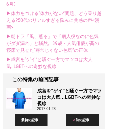
6月】
▶体力をつける“体力がない”問題、どう乗り越
える?50代のリアルすぎる悩みに共感の声<漫
画>
▶朝ドラ『風、薫る』で「病人役なのに色気
がダダ漏れ」と騒然。39歳・人気俳優が藁の
寝床で見せた“尋常じゃない色気”の正体
▶成宮を“ゲイ”と騒ぐ一方でマツコは大人
気...LGBTへの奇妙な視線
この特集の前回記事
成宮を“ゲイ”と騒ぐ一方でマツ
コは大人気…LGBTへの奇妙な
視線
2017.01.23
最初の記事
前の記事