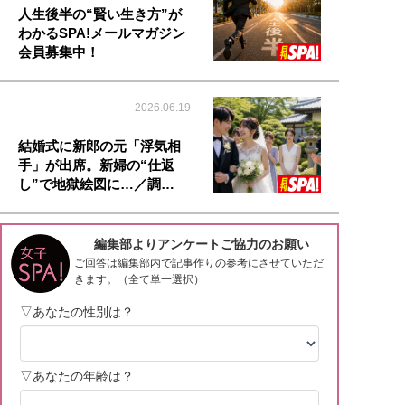
人生後半の“賢い生き方”が
わかるSPA!メールマガジン
会員募集中！
2026.06.19
結婚式に新郎の元「浮気相
手」が出席。新婦の“仕返
し”で地獄絵図に…／調…