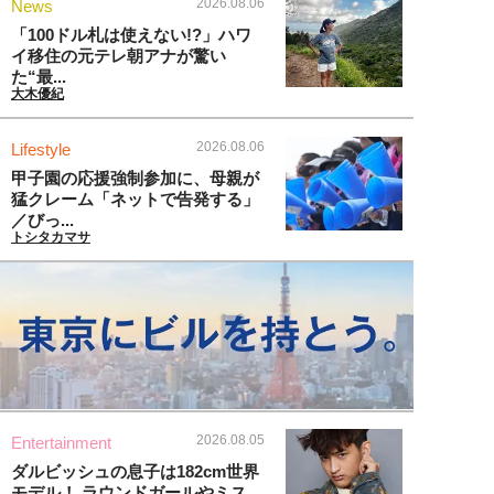
2026.08.06
News
「100ドル札は使えない!?」ハワ
イ移住の元テレ朝アナが驚い
た“最...
大木優紀
2026.08.06
Lifestyle
甲子園の応援強制参加に、母親が
猛クレーム「ネットで告発する」
／びっ...
トシタカマサ
2026.08.05
Entertainment
ダルビッシュの息子は182cm世界
モデル！ ラウンドガールやミス