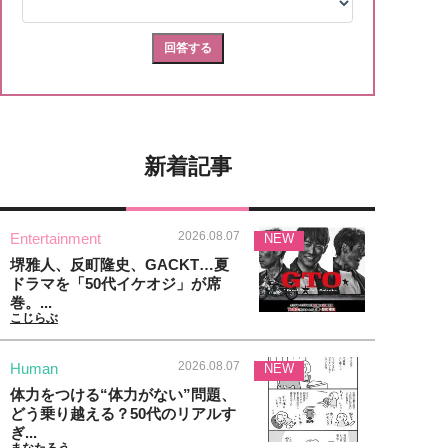
新着記事
2026.08.07
Entertainment
NEW
堺雅人、反町隆史、GACKT…夏
ドラマを「50代イケオジ」が席
巻。...
こじらぶ
2026.08.07
Human
NEW
体力をつける“体力がない”問題、
どう乗り越える？50代のリアルす
ぎ...