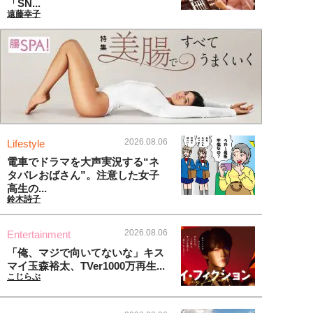
「SN...
遠藤幸子
2026.08.06
Lifestyle
電車でドラマを大声実況する“ネ
タバレおばさん”。注意した女子
高生の...
鈴木詩子
2026.08.06
Entertainment
「俺、マジで向いてないな」キス
マイ玉森裕太、TVer1000万再生...
こじらぶ