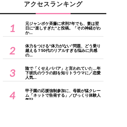
アクセスランキング
元ジャンポケ斉藤に求刑7年でも、妻は翌
1
日に“楽しすぎた“と投稿。「その神経がわ
か...
体力をつける“体力がない”問題、どう乗り
2
越える？50代のリアルすぎる悩みに共感
の...
陰で「くせえババア」と言われていた…年
3
下彼氏のウラの顔を知りトラウマに／恋愛
人気...
甲子園の応援強制参加に、母親が猛クレー
4
ム「ネットで告発する」／びっくり体験人
気記...
「初回デートした男性全員から断られた」
5
有名大卒34歳女性が、高望みしないのにお
見...