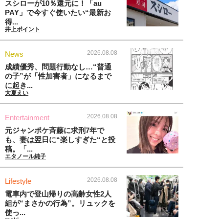
スシローが10％還元に！「au
PAY」で今すぐ使いたい“最新お
得...
井上ポイント
2026.08.08
News
成績優秀、問題行動なし…“普通
の子”が「性加害者」になるまで
に起き...
大夏えい
2026.08.08
Entertainment
元ジャンポケ斉藤に求刑7年で
も、妻は翌日に“楽しすぎた“と投
稿。「...
エタノール純子
2026.08.08
Lifestyle
電車内で登山帰りの高齢女性2人
組が“まさかの行為”。リュックを
使っ...