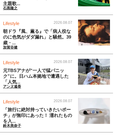
主題歌...
石黒隆之
2026.08.07
Lifestyle
朝ドラ『風、薫る』で「病人役な
のに色気がダダ漏れ」と騒然。39
歳・...
加賀谷健
2026.08.07
Lifestyle
元TBSアナが“一人で猛パニッ
ク”に。日ハム本拠地で遭遇した
「人気...
アンヌ遙香
2026.08.07
Lifestyle
「旅行に絶対持っていきたいポー
チ」が無印にあった！ 濡れたもの
を入...
鈴木美奈子