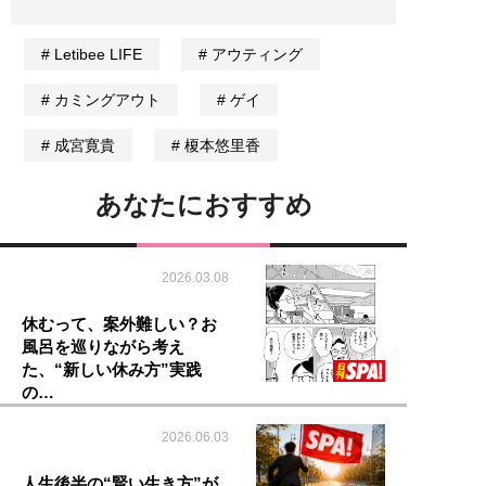
Letibee LIFE
アウティング
カミングアウト
ゲイ
成宮寛貴
榎本悠里香
あなたにおすすめ
2026.03.08
休むって、案外難しい？お
風呂を巡りながら考え
た、“新しい休み方”実践
の…
2026.06.03
人生後半の“賢い生き方”が