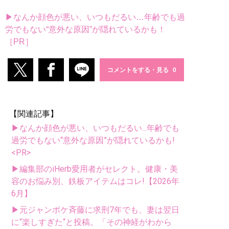
▶なんか顔色が悪い、いつもだるい…年齢でも過
労でもない“意外な原因”が隠れているかも！
［PR］
コメントをする・見る
【関連記事】
▶なんか顔色が悪い、いつもだるい...年齢でも
過労でもない“意外な原因”が隠れているかも!
<PR>
▶編集部のiHerb愛用者がセレクト。健康・美
容のお悩み別、鉄板アイテムはコレ!【2026年
6月】
▶元ジャンポケ斉藤に求刑7年でも、妻は翌日
に“楽しすぎた“と投稿。「その神経がわから