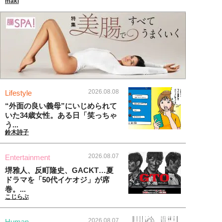
maki
2026.08.08
Lifestyle
“外面の良い義母”にいじめられて
いた34歳女性。ある日「笑っちゃ
う...
鈴木詩子
2026.08.07
Entertainment
堺雅人、反町隆史、GACKT…夏
ドラマを「50代イケオジ」が席
巻。...
こじらぶ
2026.08.07
Human