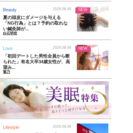
2026.08.09
Beauty
NEW
夏の頭皮にダメージを与える
「NG行為」とは？予約の取れな
い鍼灸師が...
白石明世
2026.08.08
Love
NEW
「初回デートした男性全員から断
られた」有名大卒34歳女性が、高
望み...
菊乃
2026.08.08
Lifestyle