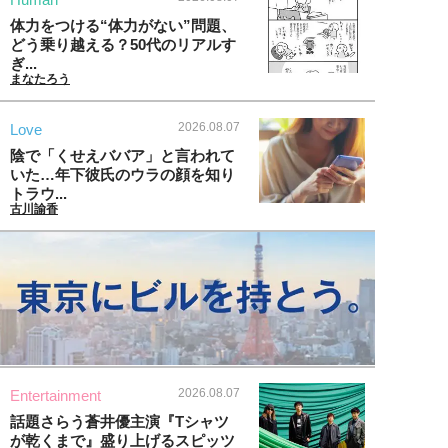
体力をつける“体力がない”問題、
どう乗り越える？50代のリアルす
ぎ...
まなたろう
2026.08.07
Love
陰で「くせえババア」と言われて
いた…年下彼氏のウラの顔を知り
トラウ...
古川諭香
2026.08.07
Entertainment
話題さらう蒼井優主演『Tシャツ
が乾くまで』盛り上げるスピッツ