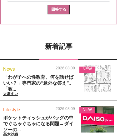
新着記事
2026.08.09
News
NEW
「わが子への性教育、何を話せば
いい？」専門家の“意外な答え”。
「教...
大夏えい
2026.08.09
Lifestyle
NEW
ポケットティッシュがバッグの中
でぐちゃぐちゃになる問題→ダイ
ソーの...
高木沙織