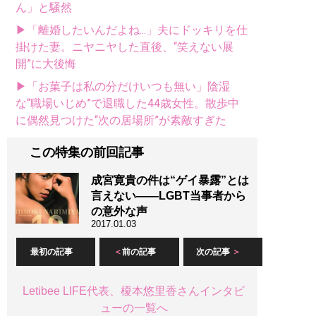
ん」と騒然
▶「離婚したいんだよね...」夫にドッキリを仕
掛けた妻。ニヤニヤした直後、“笑えない展
開”に大後悔
▶「お菓子は私の分だけいつも無い」陰湿
な“職場いじめ”で退職した44歳女性。散歩中
に偶然見つけた“次の居場所”が素敵すぎた
この特集の前回記事
成宮寛貴の件は“ゲイ暴露”とは
言えない――LGBT当事者から
の意外な声
2017.01.03
最初の記事
前の記事
次の記事
Letibee LIFE代表、榎本悠里香さんインタビ
ューの一覧へ