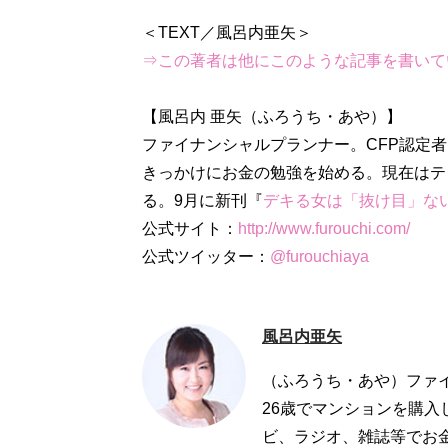
⇒この著者は他にこのような記事を書いて
【風呂内 亜矢（ふろうち・あや）】
ファイナンシャルプランナー。CFP認定
きっかけにお金の勉強を始める。現在はテ
る。9月に新刊『
デキる女は「抜け目」な
公式サイト：
http://www.furouchi.com/
公式ツイッター：
@furouchiaya
風呂内亜矢
（ふろうち・あや）ファ
26歳でマンションを購
ビ、ラジオ、雑誌等でお