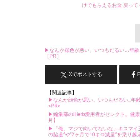
けでもらえるお金 戻って
▶なんか顔色が悪い、いつもだるい…年齢
［PR］
Xでポストする
【関連記事】
▶なんか顔色が悪い、いつもだるい...年
<PR>
▶編集部のiHerb愛用者がセレクト。健
月】
▶「俺、マジで向いてないな」キスマイ玉森
の脇道”や“2ヶ月で10キロ減量”を乗り越