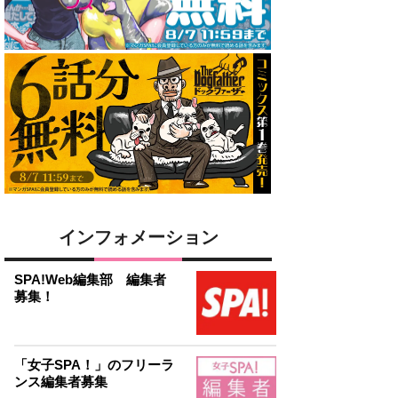
インフォメーション
SPA!Web編集部 編集者
募集！
「女子SPA！」のフリーラ
ンス編集者募集