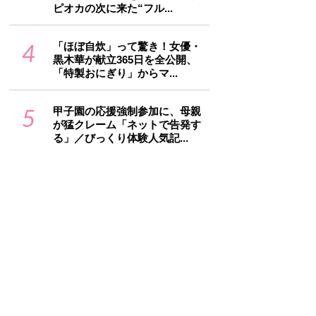
ピオカの次に来た“フル...
4
「ほぼ自炊」って驚き！女優・
黒木華が献立365日を全公開、
「特製おにぎり」からマ...
5
甲子園の応援強制参加に、母親
が猛クレーム「ネットで告発す
る」／びっくり体験人気記...