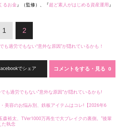
くるお金
』（監修）、『
超ど素人がはじめる資産運用
』
1
2
でも過労でもない“意外な原因”が隠れているかも！
コメントをする・見る
Facebookでシェア
齢でも過労でもない“意外な原因”が隠れているかも!
康・美容のお悩み別、鉄板アイテムはコレ!【2026年6
裕太、TVer1000万再生で大ブレイクの裏側。“後輩
えた執念