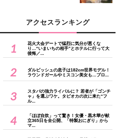
アクセスランキング
花火大会デートで猛烈に気分が悪くな
1
り…“いまいちの相手”とホテルに行って大
後悔／...
2
ダルビッシュの息子は182cm世界モデル！
ラウンドガールやミスコン美女も…プロ...
スタバの強力ライバルに？ 若者が「ゴンチ
3
ャ」を選ぶワケ。タピオカの次に来た“フ
ル...
「ほぼ自炊」って驚き！女優・黒木華が献
4
立365日を全公開、「特製おにぎり」から
マ...