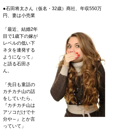
●石田将太さん（仮名・32歳）商社、年収550万
円、妻は小売業
「最近、結婚2年
目で1歳下の嫁が
レベルの低い下
ネタを連発する
ようになって」
と語る石田さ
ん。
「先日も童話の
カチカチ山の話
をしていたら、
『カチカチ山は
アソコだけで十
分や～』とか言
っていて」