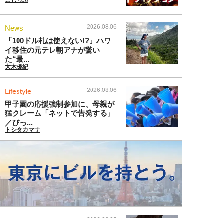
こじらぶ
2026.08.06
News
「100ドル札は使えない!?」ハワ
イ移住の元テレ朝アナが驚い
た“最...
大木優紀
2026.08.06
Lifestyle
甲子園の応援強制参加に、母親が
猛クレーム「ネットで告発する」
／びっ...
トシタカマサ