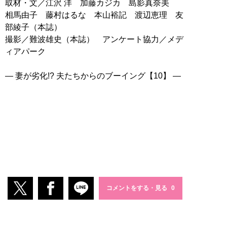
取材・文／江沢 洋 加藤カジカ 島影真奈美
相馬由子 藤村はるな 本山裕記 渡辺恵理 友
部綾子（本誌）
撮影／難波雄史（本誌） アンケート協力／メデ
ィアパーク
― 妻が劣化!? 夫たちからのブーイング【10】 ―
コメントをする・見る