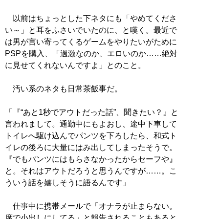
以前はちょっとした下ネタにも「やめてくださ
い～」と耳をふさいでいたのに、と嘆く。最近で
は男が言い寄ってくるゲームをやりたいがために
PSPを購入、「過激なのか、エロいのか……絶対
に見せてくれないんですよ」とのこと。
汚い系のネタも日常茶飯事だ。
「『“あと1秒でアウトだった話”、聞きたい？』と
言われまして。通勤中にもよおし、途中下車して
トイレへ駆け込んでパンツを下ろしたら、和式ト
イレの後ろに大量にはみ出してしまったそうで。
『でもパンツにはもらさなかったからセーフや』
と。それはアウトだろうと思うんですが……。こ
ういう話を嬉しそうに語るんです」
仕事中に携帯メールで「オナラが止まらない。
席で小出しにしてる」と報告されることもあると