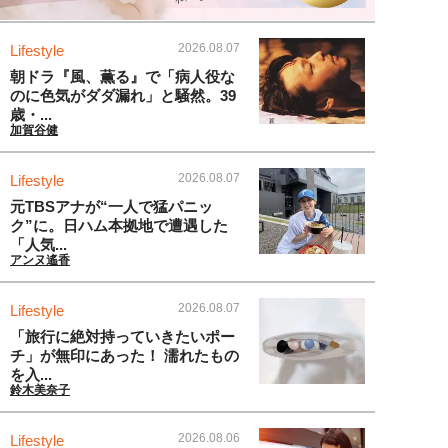
2026.08.07
Lifestyle
朝ドラ『風、薫る』で「病人役な
のに色気がダダ漏れ」と騒然。39
歳・...
加賀谷健
2026.08.07
Lifestyle
元TBSアナが“一人で猛パニッ
ク”に。日ハム本拠地で遭遇した
「人気...
アンヌ遙香
2026.08.07
Lifestyle
「旅行に絶対持っていきたいポー
チ」が無印にあった！ 濡れたもの
を入...
鈴木美奈子
2026.08.06
Lifestyle