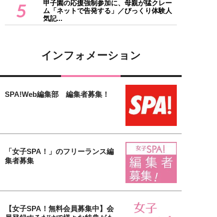
甲子園の応援強制参加に、母親が猛クレー
5
ム「ネットで告発する」／びっくり体験人
気記...
インフォメーション
SPA!Web編集部 編集者募集！
「女子SPA！」のフリーランス編
集者募集
【女子SPA！無料会員募集中】会