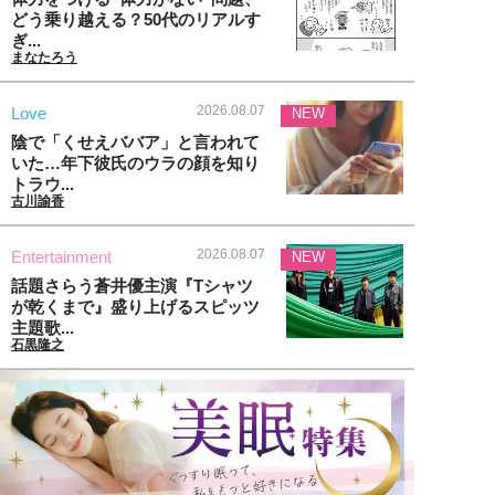
どう乗り越える？50代のリアルす
ぎ...
まなたろう
2026.08.07
Love
NEW
陰で「くせえババア」と言われて
いた…年下彼氏のウラの顔を知り
トラウ...
古川諭香
2026.08.07
Entertainment
NEW
話題さらう蒼井優主演『Tシャツ
が乾くまで』盛り上げるスピッツ
主題歌...
石黒隆之