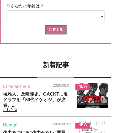
新着記事
2026.08.07
Entertainment
NEW
堺雅人、反町隆史、GACKT…夏
ドラマを「50代イケオジ」が席
巻。...
こじらぶ
2026.08.07
Human
NEW
体力をつける“体力がない”問題、