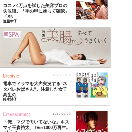
コスメ4万点を試した美容プロの
失敗談。「手の甲に塗って確認」
「SN...
遠藤幸子
2026.08.06
Lifestyle
電車でドラマを大声実況する“ネ
タバレおばさん”。注意した女子
高生の...
鈴木詩子
2026.08.06
Entertainment
「俺、マジで向いてないな」キス
マイ玉森裕太、TVer1000万再生...