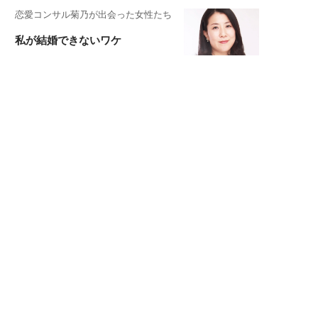
恋愛コンサル菊乃が出会った女性たち
私が結婚できないワケ
宇垣美里が映画への想いを綴る
宇垣美里の沼落ちシネマ
松本穂香が映画愛を語ります
銀幕ロンリーガール
猫バカライターがおくる
今日のにゃんこタイム