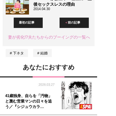
後セックスレスの理由
2014.04.30
最初の記事
前の記事
妻が劣化!?夫たちからのブーイングの一覧へ
下ネタ
結婚
あなたにおすすめ
2026.03.27
41歳独身、自らを「汚物」
と蔑む営業マンの日々を追
う／『シジュウカラ…