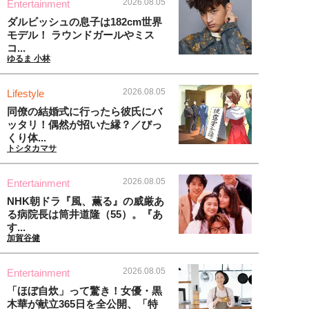
2026.08.05
Entertainment
ダルビッシュの息子は182cm世界
モデル！ ラウンドガールやミス
コ...
ゆるま 小林
2026.08.05
Lifestyle
同僚の結婚式に行ったら彼氏にバ
ッタリ！偶然が招いた縁？／びっ
くり体...
トシタカマサ
2026.08.05
Entertainment
NHK朝ドラ『風、薫る』の威厳あ
る病院長は筒井道隆（55）。『あ
す...
加賀谷健
2026.08.05
Entertainment
「ほぼ自炊」って驚き！女優・黒
木華が献立365日を全公開、「特