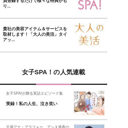
員登録するだけで様々な特典がも
り...
貴社の美容アイテム＆サービスを
取材します！「大人の美活」タイ
アッ...
女子SPA！の人気連載
女子SPA!が贈る実話エピソード集
実録！私の人生、泣き笑い
元局アナ・アラフォー、アンヌ遙香の