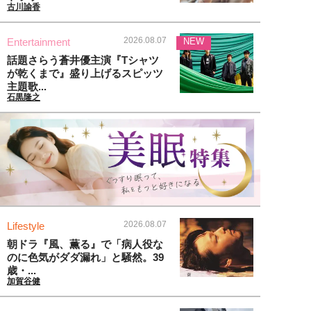
古川諭香
2026.08.07
Entertainment
NEW
話題さらう蒼井優主演『Tシャツ
が乾くまで』盛り上げるスピッツ
主題歌...
石黒隆之
2026.08.07
Lifestyle
朝ドラ『風、薫る』で「病人役な
のに色気がダダ漏れ」と騒然。39
歳・...
加賀谷健