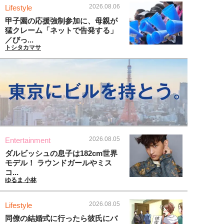
2026.08.06
Lifestyle
甲子園の応援強制参加に、母親が
猛クレーム「ネットで告発する」
／びっ...
トシタカマサ
2026.08.05
Entertainment
ダルビッシュの息子は182cm世界
モデル！ ラウンドガールやミス
コ...
ゆるま 小林
2026.08.05
Lifestyle
同僚の結婚式に行ったら彼氏にバ