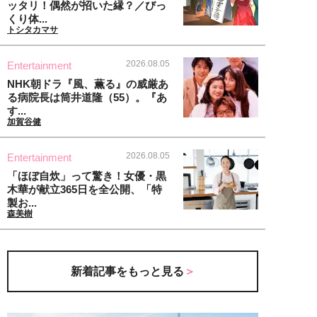
ッタリ！偶然が招いた縁？／びっ
くり体...
トシタカマサ
2026.08.05
Entertainment
NHK朝ドラ『風、薫る』の威厳あ
る病院長は筒井道隆（55）。『あ
す...
加賀谷健
2026.08.05
Entertainment
「ほぼ自炊」って驚き！女優・黒
木華が献立365日を全公開、「特
製お...
森美樹
新着記事をもっと見る