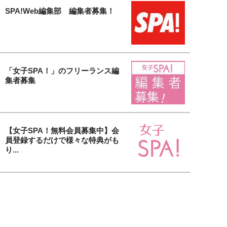
SPA!Web編集部 編集者募集！
「女子SPA！」のフリーランス編
集者募集
【女子SPA！無料会員募集中】会
員登録するだけで様々な特典がも
り...
貴社の美容アイテム＆サービスを
取材します！「大人の美活」タイ
アッ...