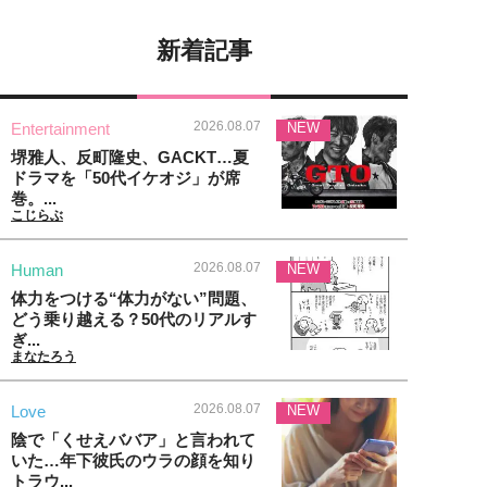
新着記事
2026.08.07
Entertainment
NEW
堺雅人、反町隆史、GACKT…夏
ドラマを「50代イケオジ」が席
巻。...
こじらぶ
2026.08.07
Human
NEW
体力をつける“体力がない”問題、
どう乗り越える？50代のリアルす
ぎ...
まなたろう
2026.08.07
Love
NEW
陰で「くせえババア」と言われて
いた…年下彼氏のウラの顔を知り
トラウ...