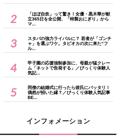
「ほぼ自炊」って驚き！女優・黒木華が献
2
立365日を全公開、「特製おにぎり」から
マ...
スタバの強力ライバルに？ 若者が「ゴンチ
3
ャ」を選ぶワケ。タピオカの次に来た“フ
ル...
甲子園の応援強制参加に、母親が猛クレー
4
ム「ネットで告発する」／びっくり体験人
気記...
同僚の結婚式に行ったら彼氏にバッタリ！
5
偶然が招いた縁？／びっくり体験人気記事
BE...
インフォメーション