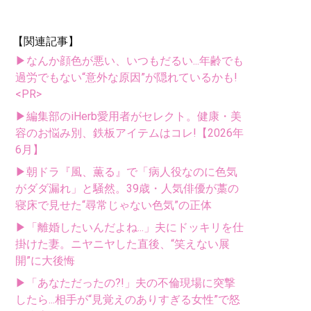
【関連記事】
▶なんか顔色が悪い、いつもだるい...年齢でも
過労でもない“意外な原因”が隠れているかも!
<PR>
▶編集部のiHerb愛用者がセレクト。健康・美
容のお悩み別、鉄板アイテムはコレ!【2026年
6月】
▶朝ドラ『風、薫る』で「病人役なのに色気
がダダ漏れ」と騒然。39歳・人気俳優が藁の
寝床で見せた“尋常じゃない色気”の正体
▶「離婚したいんだよね...」夫にドッキリを仕
掛けた妻。ニヤニヤした直後、“笑えない展
開”に大後悔
▶「あなただったの?!」夫の不倫現場に突撃
したら...相手が“見覚えのありすぎる女性”で怒