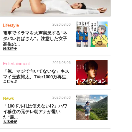
2026.08.06
Lifestyle
電車でドラマを大声実況する“ネ
タバレおばさん”。注意した女子
高生の...
鈴木詩子
2026.08.06
Entertainment
「俺、マジで向いてないな」キス
マイ玉森裕太、TVer1000万再生...
こじらぶ
2026.08.06
News
「100ドル札は使えない!?」ハワ
イ移住の元テレ朝アナが驚い
た“最...
大木優紀