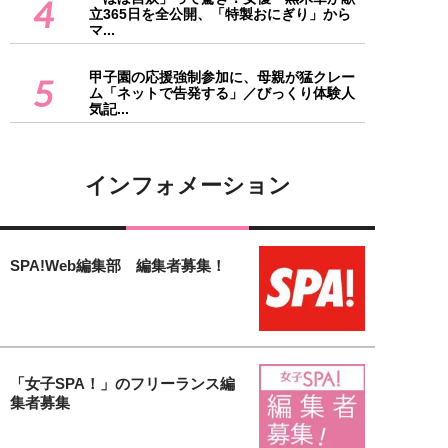
4
立365日を全公開、「特製おにぎり」から
マ...
甲子園の応援強制参加に、母親が猛クレー
5
ム「ネットで告発する」／びっくり体験人
気記...
インフォメーション
SPA!Web編集部 編集者募集！
「女子SPA！」のフリーランス編
集者募集