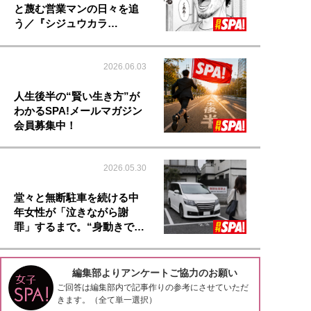
と蔑む営業マンの日々を追
う／『シジュウカラ…
2026.06.03
人生後半の“賢い生き方”が
わかるSPA!メールマガジン
会員募集中！
2026.05.30
堂々と無断駐車を続ける中
年女性が「泣きながら謝
罪」するまで。“身動きで…