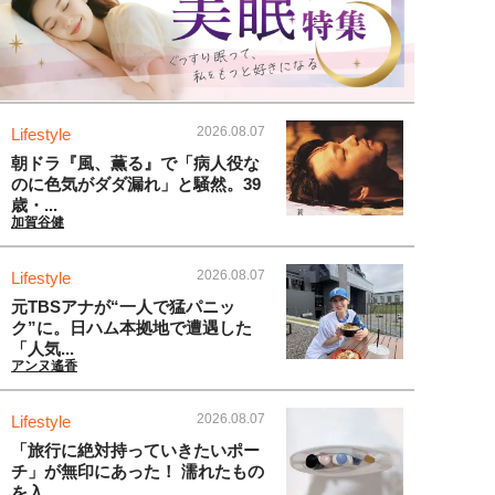
2026.08.07
Lifestyle
朝ドラ『風、薫る』で「病人役な
のに色気がダダ漏れ」と騒然。39
歳・...
加賀谷健
2026.08.07
Lifestyle
元TBSアナが“一人で猛パニッ
ク”に。日ハム本拠地で遭遇した
「人気...
アンヌ遙香
2026.08.07
Lifestyle
「旅行に絶対持っていきたいポー
チ」が無印にあった！ 濡れたもの
を入...