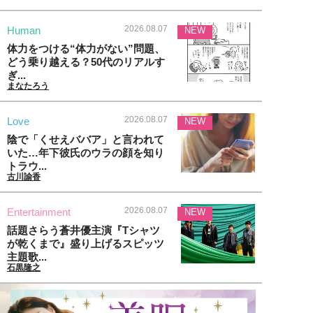
2026.08.07
Human
NEW
体力をつける“体力がない”問題、
どう乗り越える？50代のリアルす
ぎ...
まなたろう
2026.08.07
Love
NEW
陰で「くせえババア」と言われて
いた…年下彼氏のウラの顔を知り
トラウ...
古川諭香
2026.08.07
Entertainment
NEW
話題さらう蒼井優主演『Tシャツ
が乾くまで』盛り上げるスピッツ
主題歌...
石黒隆之