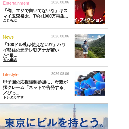
2026.08.06
Entertainment
「俺、マジで向いてないな」キス
マイ玉森裕太、TVer1000万再生...
こじらぶ
2026.08.06
News
「100ドル札は使えない!?」ハワ
イ移住の元テレ朝アナが驚い
た“最...
大木優紀
2026.08.06
Lifestyle
甲子園の応援強制参加に、母親が
猛クレーム「ネットで告発する」
／びっ...
トシタカマサ