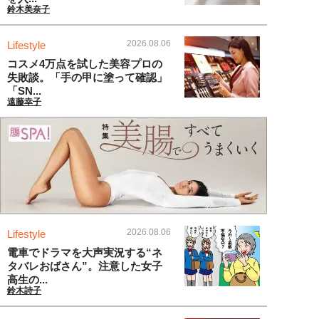
鈴木美奈子
2026.08.06
Lifestyle
コスメ4万点を試した美容プロの
失敗談。「手の甲に塗って確認」
「SN...
遠藤幸子
2026.08.06
Lifestyle
電車でドラマを大声実況する“ネ
タバレおばさん”。注意した女子
高生の...
鈴木詩子