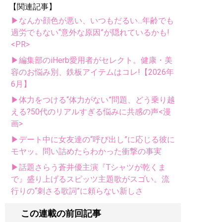
【関連記事】
▶なんか顔色が悪い、いつもだるい...年齢でも
過労でもない“意外な原因”が隠れているかも!
<PR>
▶編集部のiHerb愛用者がセレクト。健康・美
容のお悩み別、鉄板アイテムはコレ!【2026年
6月】
▶体力をつける“体力がない”問題、どう乗り越
える?50代のリアルすぎる悩みに共感の声<漫
画>
▶デート中に女友達の“呼び出し”に応じる彼に
モヤッ。問い詰めたらわかった衝撃の事実
▶話題さらう蒼井優主演『Tシャツが乾くま
で』盛り上げるスピッツ主題歌がスゴい。流
行りの“刺さる歌詞”に頼らない新しさ
この連載の前回記事