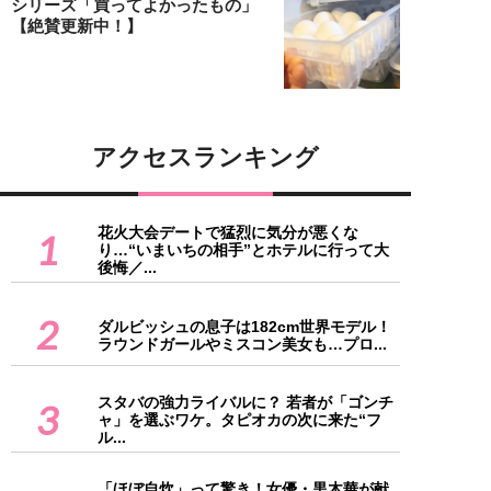
シリーズ「買ってよかったもの」
【絶賛更新中！】
アクセスランキング
花火大会デートで猛烈に気分が悪くな
1
り…“いまいちの相手”とホテルに行って大
後悔／...
2
ダルビッシュの息子は182cm世界モデル！
ラウンドガールやミスコン美女も…プロ...
スタバの強力ライバルに？ 若者が「ゴンチ
3
ャ」を選ぶワケ。タピオカの次に来た“フ
ル...
「ほぼ自炊」って驚き！女優・黒木華が献