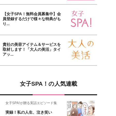
【女子SPA！無料会員募集中】会
員登録するだけで様々な特典がも
り...
貴社の美容アイテム＆サービスを
取材します！「大人の美活」タイ
アッ...
女子SPA！の人気連載
女子SPA!が贈る実話エピソード集
実録！私の人生、泣き笑い