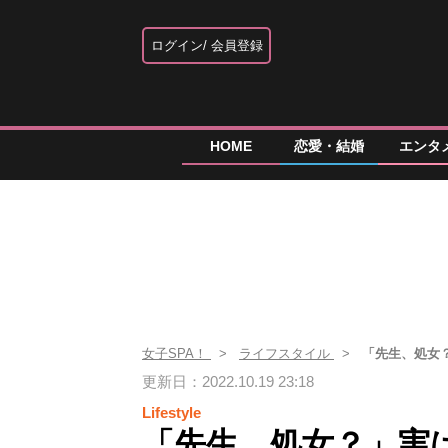
ログイン
会員登録
HOME
恋愛・結婚
エンタ
女子SPA！
ライフスタイル
「先生、処女
更新日：2022.10.19 23:18
Lifestyle
「先生、処女？」実