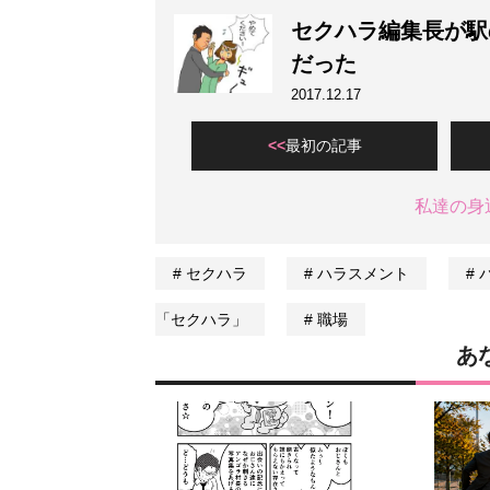
セクハラ編集長が駅
だった
2017.12.17
最初の記事
私達の身
セクハラ
ハラスメント
「セクハラ」
職場
あ