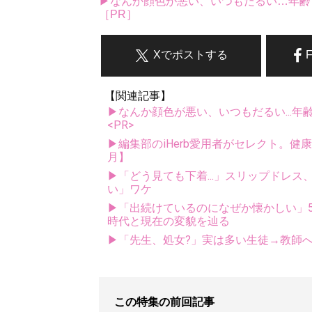
▶なんか顔色が悪い、いつもだるい…年齢
［PR］
Xでポストする
【関連記事】
▶なんか顔色が悪い、いつもだるい...年
<PR>
▶編集部のiHerb愛用者がセレクト。健
月】
▶「どう見ても下着...」スリップドレ
い」ワケ
▶「出続けているのになぜか懐かしい」5
時代と現在の変貌を辿る
▶「先生、処女?」実は多い生徒→教師
この特集の前回記事