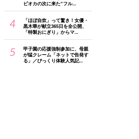
ピオカの次に来た“フル...
4
「ほぼ自炊」って驚き！女優・
黒木華が献立365日を全公開、
「特製おにぎり」からマ...
5
甲子園の応援強制参加に、母親
が猛クレーム「ネットで告発す
る」／びっくり体験人気記...