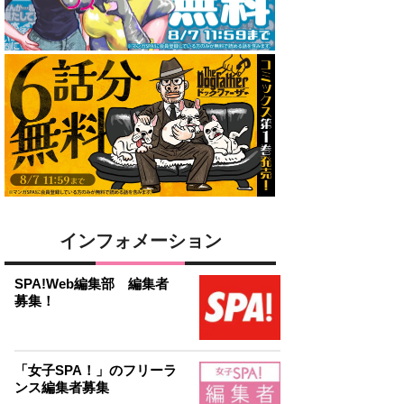
インフォメーション
SPA!Web編集部 編集者
募集！
「女子SPA！」のフリーラ
ンス編集者募集